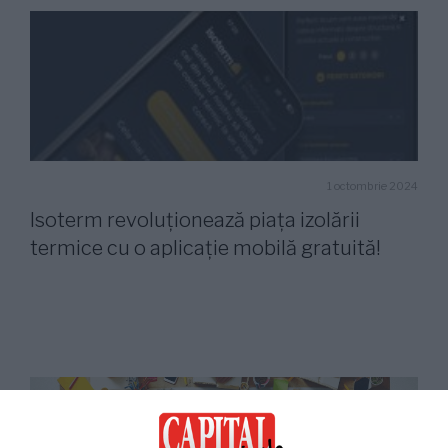
1 octombrie 2024
Isoterm revoluționează piața izolării
termice cu o aplicație mobilă gratuită!