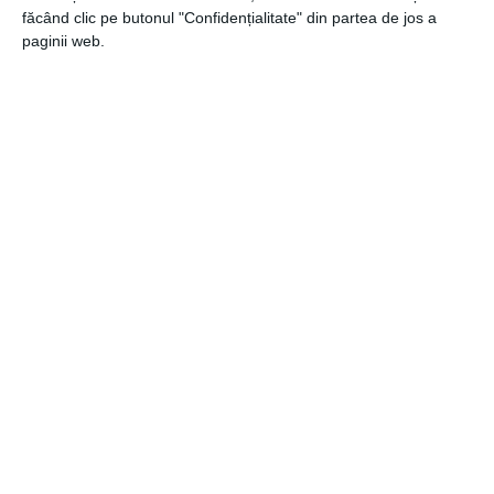
făcând clic pe butonul "Confidențialitate" din partea de jos a
30 august 2024
paginii web.
Cele mai bune baterii pentru baie în 2024
13 august 2024
Lovesense.ro: Autoblow & Inteligența