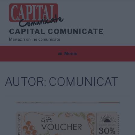
Sari
la
conținut
CAPITAL COMUNICATE
Magazin online comunicate
Meniu
AUTOR:
COMUNICAT