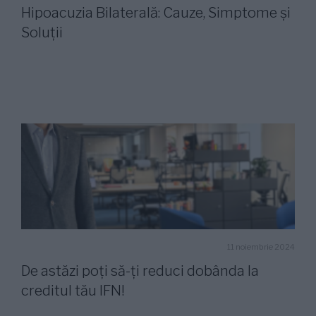
Hipoacuzia Bilaterală: Cauze, Simptome și
Soluții
11 noiembrie 2024
De astăzi poți să-ți reduci dobânda la
creditul tău IFN!