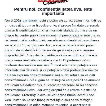
Pentru noi, confidențialitatea dvs. este
importantă
Noi și 1019
parteneri
i noștri stocăm și/sau accesăm informații pe
6 septembrie 2024
un dispozitiv, cum ar fi cookie-urile, și procesăm date personale,
cum ar fi identificatori unici și informații standard trimise de un
Ce Înseamnă Remarketingul?
dispozitiv pentru publicitate și conținut personalizate, măsurarea
reclamelor și a conținutului, cercetarea audienței și dezvoltarea
serviciilor.
Cu permisiunea dvs., noi și partenerii noștri putem
folosi date și identificări precise de geolocație prin scanarea
dispozitivului. Puteți da clic pentru a vă da acordul cu privire la
prelucrarea realizată de către noi și 1019 partenerii noștri
conform descrierii de mai sus. În mod alternativ, puteți accesa
informații mai detaliate și vă puteți schimba preferințele înainte
de a vă exprima consimțământul sau puteți refuza să vă dați
consimțământul.
Vă rugăm să rețineți că este posibil ca anumite
prelucrări ale datelor dvs. cu caracter personal să nu necesite
consimțământul dvs., dar aveți dreptul de a refuza o astfel de
prelucrare. Preferințele dvs. se vor aplica numai acestui site
web. Puteți să vă schimbați preferințele sau să vă retrageți
consimțământul în orice moment, revenind la acest site și