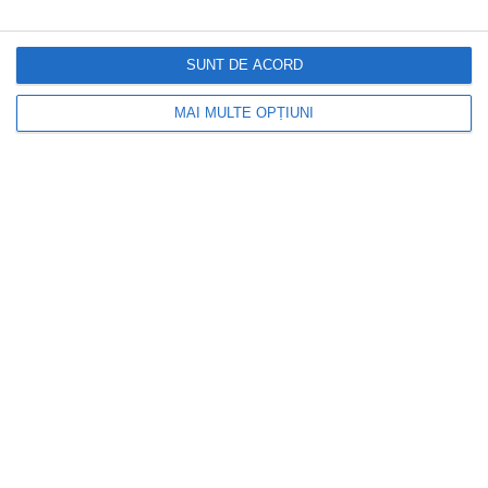
Reguli Ruleta: Ghid Complet pentru
Incepatori
SUNT DE ACORD
MAI MULTE OPȚIUNI
8 iulie 2024
Cele mai importante soluții pentru
sănătatea articulațiilor