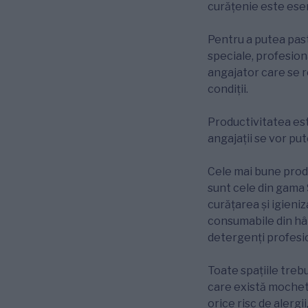
curățenie este esen
Pentru a putea pas
speciale, profesiona
angajator care se re
condiții.
Productivitatea est
angajații se vor pu
Cele mai bune produ
sunt cele din gama 
curățarea și igieni
consumabile din hâr
detergenți profesio
Toate spațiile trebu
care există mochete
orice risc de alergi