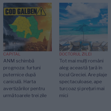
CAPITAL
DOCTORUL ZILEI
ANM schimbă
Tot mai mulți români
prognoza: furtuni
aleg această țară în
puternice după
locul Greciei. Are plaje
caniculă. Harta
spectaculoase, ape
avertizărilor pentru
turcoaz și prețuri mai
următoarele trei zile
mici