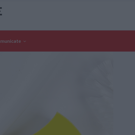
E
omunicate