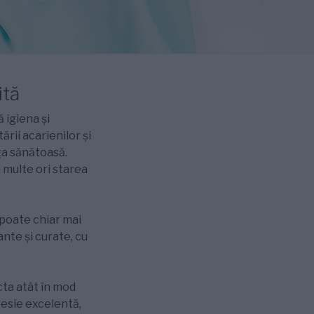
ită
 igiena și
ării acarienilor și
ața sănătoasă.
 multe ori starea
 poate chiar mai
nte și curate, cu
cta atât în mod
presie excelentă,