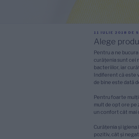
PUBLICAT
11 IULIE 2018
DE
S
PE
Alege produs
Pentru a ne bucura d
curățenia sunt cei m
bacteriilor, iar cur
Indiferent că este 
de bine este dată d
Pentru foarte mulți
mult de opt ore pe 
un confort cât mai 
Curățenia și igiena
pozitiv, cât și nega