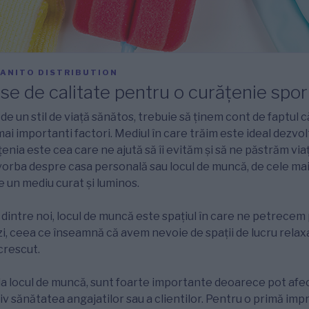
ANITO DISTRIBUTION
e de calitate pentru o curățenie spor
e un stil de viață sănătos, trebuie să ținem cont de faptul că
ai importanti factori. Mediul în care trăim este ideal dezvolt
ățenia este cea care ne ajută să îi evităm și să ne păstrăm vi
vorba despre casa personală sau locul de muncă, de cele mai
e un mediu curat și luminos.
 dintre noi, locul de muncă este spațiul în care ne petrecem
zi, ceea ce înseamnă că avem nevoie de spații de lucru relaxa
crescut.
 la locul de muncă, sunt foarte importante deoarece pot afe
tiv sănătatea angajatilor sau a clientilor. Pentru o primă im