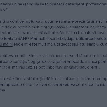
se steargă bine și apoi să se folosească detergenți profesion
SANO.
se țină cont de faptul că grupurile sanitare prezintă un risc m
e de o curățenie mult mai riguroasă și obligatoriu necesită
ectanți de cea mai bună calitate. Din băi nu trebuie să lipse
e toaletă SANO. Mai mult decât atât, după utilizarea toaletei
u mâini
eficient, este mult mai util decât spălatul simplu, cu 
câteva condiții simple și dacă acestea sunt făcute la timpul 
ai bune condiții. Neglijarea curățeniei la locul de muncă poa
în cel mai rău caz, se pot îmbolnăvi angajații sau clienții.
ia este făcuta și întreținută în cei mai buni parametri, co
ma impresie a celor ce îi vor călca pragul va conta foarte mult,
rmă