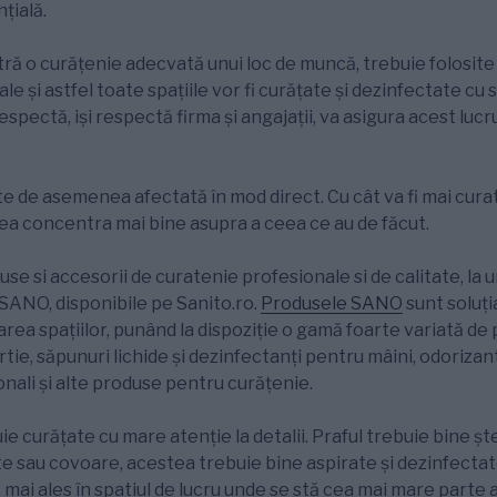
țială.
tră o curățenie adecvată unui loc de muncă, trebuie folosit
le și astfel toate spațiile vor fi curățate și dezinfectate cu 
spectă, iși respectă firma și angajații, va asigura acest lucr
e de asemenea afectată în mod direct. Cu cât va fi mai curat 
tea concentra mai bine asupra a ceea ce au de făcut.
se si accesorii de curatenie profesionale si de calitate, la 
SANO, disponibile pe Sanito.ro.
Produsele SANO
sunt soluț
zarea spațiilor, punând la dispoziție o gamă foarte variată d
tie, săpunuri lichide și dezinfectanți pentru mâini, odoriza
nali și alte produse pentru curățenie.
ie curățate cu mare atenție la detalii. Praful trebuie bine șter
 sau covoare, acestea trebuie bine aspirate și dezinfectat
i, mai ales în spatiul de lucru unde se stă cea mai mare parte 