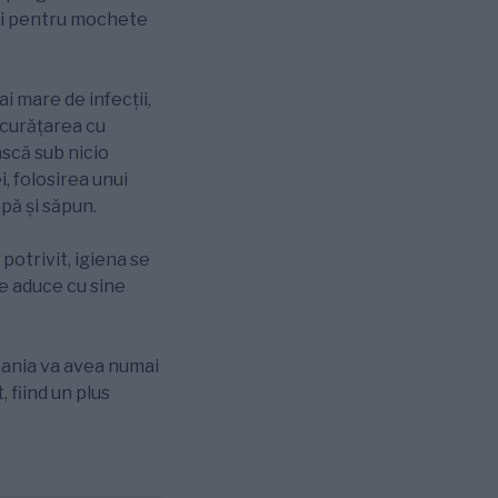
ali pentru mochete
ai mare de infecții,
 curățarea cu
ască sub nicio
, folosirea unui
apă și săpun.
potrivit, igiena se
te aduce cu sine
mpania va avea numai
 fiind un plus