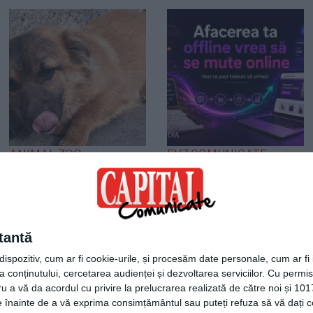
ANIMAL ZOO
EVZ COMUNICATE
O viață așteaptă un
Agentia Plum Media
miracol! Cățelușa care
lansează un ghid
s-a refugiat într-un
practic pentru
colț așteptând
afacerile offline care
tantă
sfârșitul
vor să intre în
spozitiv, cum ar fi cookie-urile, și procesăm date personale, cum ar fi id
comerțul electronic
 conținutului, cercetarea audienței și dezvoltarea serviciilor.
Cu permisi
ru a vă da acordul cu privire la prelucrarea realizată de către noi și 101
ele înainte de a vă exprima consimțământul sau puteți refuza să vă dați