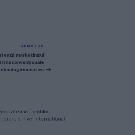
URMĂTOR
Articolul
următor
ntează marketingul
vări neconvenționale
 tehnologii inovative
 în atenția clienților
ijorare la nivel international