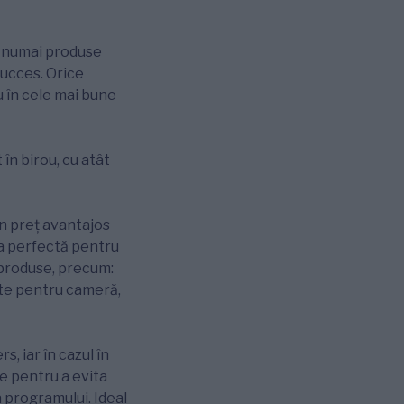
e numai produse
succes. Orice
u în cele mai bune
în birou, cu atât
un preț avantajos
ia perfectă pentru
e produse, precum:
nte pentru cameră,
s, iar în cazul în
e pentru a evita
a programului. Ideal