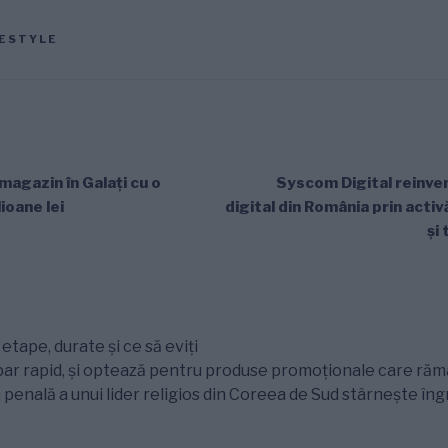
FESTYLE
agazin în Galați cu o
Syscom Digital reinve
lioane lei
digital din România prin acti
și
tape, durate și ce să eviți
ar rapid, și optează pentru produse promoționale care rămân
 penală a unui lider religios din Coreea de Sud stârnește îngr