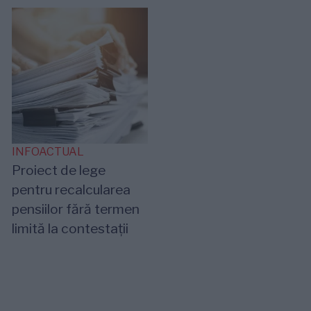
INFOACTUAL
Proiect de lege
pentru recalcularea
pensiilor fără termen
limită la contestații