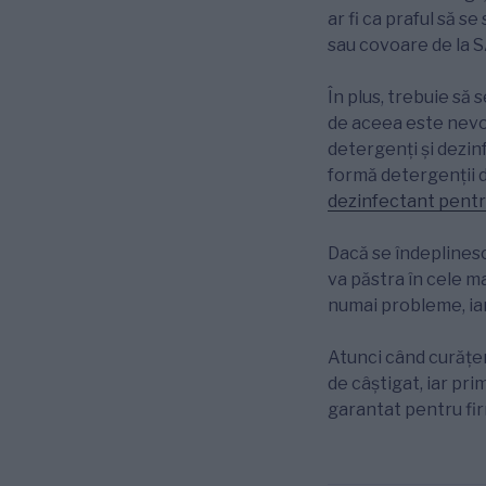
ar fi ca praful să 
sau covoare de la 
În plus, trebuie să 
de aceea este nevoi
detergenți și dezinf
formă detergenții d
dezinfectant pentr
Dacă se îndeplinesc 
va păstra în cele m
numai probleme, iar 
Atunci când curățen
de câștigat, iar pri
garantat pentru fi