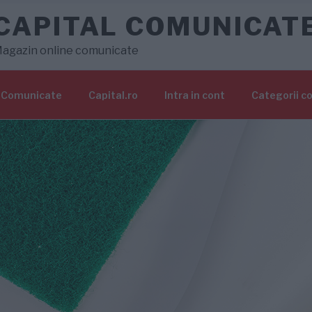
CAPITAL COMUNICAT
agazin online comunicate
Comunicate
Capital.ro
Intra in cont
Categorii c