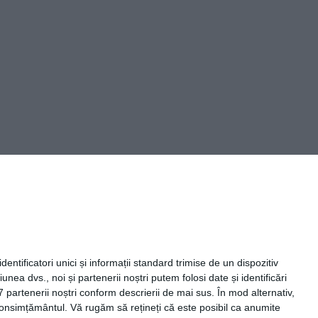
Capital Comunicate
entificatori unici și informații standard trimise de un dispozitiv
unea dvs., noi și partenerii noștri putem folosi date și identificări
7 partenerii noștri conform descrierii de mai sus. În mod alternativ,
 consimțământul.
Vă rugăm să rețineți că este posibil ca anumite