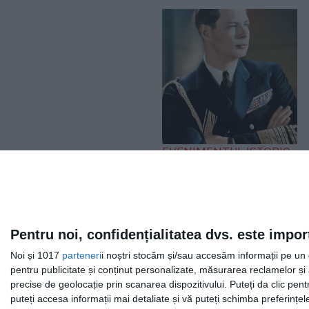
EVENIMENTUL ISTORIC
„Iliescu, în linia și
logica epocii
staliniste”. Ce a spus
Regele Mihai după
Pentru noi, confidențialitatea dvs. este impor
expulzarea de pe
Noi și 1017
parteneri
i noștri stocăm și/sau accesăm informații pe un di
Otopeni
pentru publicitate și conținut personalizate, măsurarea reclamelor și a
precise de geolocație prin scanarea dispozitivului. Puteți da clic pent
puteți accesa informații mai detaliate și vă puteți schimba preferinț