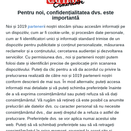
Pentru noi, confidențialitatea dvs. este
importantă
Noi și 1019
parteneri
i noștri stocăm și/sau accesăm informații pe
un dispozitiv, cum ar fi cookie-urile, și procesăm date personale,
15 iunie 2023
cum ar fi identificatori unici și informații standard trimise de un
Solutia inteligenta pentru generarea si
dispozitiv pentru publicitate și conținut personalizate, măsurarea
reclamelor și a conținutului, cercetarea audienței și dezvoltarea
depunerea Declaratiei 406 SAF-T
serviciilor.
Cu permisiunea dvs., noi și partenerii noștri putem
folosi date și identificări precise de geolocație prin scanarea
dispozitivului. Puteți da clic pentru a vă da acordul cu privire la
prelucrarea realizată de către noi și 1019 partenerii noștri
conform descrierii de mai sus. În mod alternativ, puteți accesa
informații mai detaliate și vă puteți schimba preferințele înainte
de a vă exprima consimțământul sau puteți refuza să vă dați
consimțământul.
Vă rugăm să rețineți că este posibil ca anumite
prelucrări ale datelor dvs. cu caracter personal să nu necesite
consimțământul dvs., dar aveți dreptul de a refuza o astfel de
prelucrare. Preferințele dvs. se vor aplica numai acestui site
web. Puteți să vă schimbați preferințele sau să vă retrageți
consimțământul în orice moment, revenind la acest site și