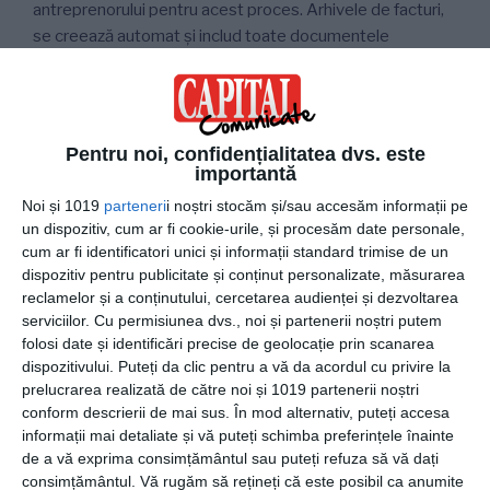
antreprenorului pentru acest proces. Arhivele de facturi,
se creează automat și includ toate documentele
necesare (XML, PDF și recipisă). Se pot salva automat în
Google Drive sau OneDrive, iar toate documentele sunt
păstrate în contul FGO timp de 5 ani. FGO este partener
certSign.
Pentru noi, confidențialitatea dvs. este
importantă
FGO și Amazon Web Services
Noi și 1019
parteneri
i noștri stocăm și/sau accesăm informații pe
un dispozitiv, cum ar fi cookie-urile, și procesăm date personale,
Siguranţa datelor este o prioritate pentru FGO. De aceea
cum ar fi identificatori unici și informații standard trimise de un
colaborăm cu Amazon Web Services (AWS) pentru a
dispozitiv pentru publicitate și conținut personalizate, măsurarea
asigura rapiditatea și eficiența tuturor funcționalităților
reclamelor și a conținutului, cercetarea audienței și dezvoltarea
noastre. Infrastructura AWS este integrată în soluția
serviciilor.
Cu permisiunea dvs., noi și partenerii noștri putem
folosi date și identificări precise de geolocație prin scanarea
noastră
. Amazon a confirmat eficiența colaborării
printr-
dispozitivului. Puteți da clic pentru a vă da acordul cu privire la
un studiu de caz.
prelucrarea realizată de către noi și 1019 partenerii noștri
conform descrierii de mai sus. În mod alternativ, puteți accesa
FGO și eMAG Marketplace
informații mai detaliate și vă puteți schimba preferințele înainte
de a vă exprima consimțământul sau puteți refuza să vă dați
Utilizatorii platformei de e-Commerce pot simplifica și
consimțământul.
Vă rugăm să rețineți că este posibil ca anumite