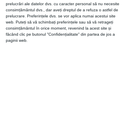
automatiza procesul de facturare și procesare a
prelucrări ale datelor dvs. cu caracter personal să nu necesite
borderourilor de încasare. În plus, aceștia beneficiază
consimțământul dvs., dar aveți dreptul de a refuza o astfel de
prelucrare. Preferințele dvs. se vor aplica numai acestui site
automat de toate avantajele pe care FGO le oferă,
web. Puteți să vă schimbați preferințele sau să vă retrageți
inclusiv integrare cu SPV, băncile și contabilitatea.
consimțământul în orice moment, revenind la acest site și
făcând clic pe butonul "Confidențialitate" din partea de jos a
paginii web.
CATEGORII
FINANCIAR
,
IT
Navigare
Articolul
ANTERIOR
în
anterior
Legea plafonării dobânzilor: ai dreptul să
articole
soliciți reducerea dobânzii la creditele IFN