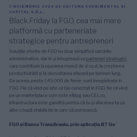
PUBLICAT
7 NOIEMBRIE 2024
DE
EDITURA EVENIMENTUL ȘI
PE
CAPITAL S.R.L.
Black Friday la FGO, cea mai mare
platformă cu parteneriate
strategice pentru antreprenori
Soluțiile oferite de FGO nu doar simplifică sarcinile
administrative, dar le și integrează cu
parteneri strategici
,
care contribuie la ușurarea muncii de zi cu zi, la creșterea
productivității și la dezvoltarea afacerii pe termen lung.
De aceea, peste 145.000 de firme sunt înregistrate în
FGO. Fie că vinzi pe site-ul tău conectat în FGO, fie că vinzi
pe un marketplace cum este eMag sau CEL.ro,
infrastructura este gandită pentru că tu și afacerea ta să
aibe o bază stabilă de la care să pornească.
FGO și Banca Transilvania, prin aplicația BT Go