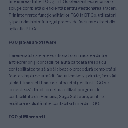
Integrarea dintre FGO și BT Go oferă antreprenorilor o
soluție completă și eficientă pentru gestionarea afacerii.
Prin integrarea funcționalităților FGO în BT Go, utilizatorii
îşi pot administra întregul proces de facturare direct din
aplicaţia BT Go.
FGO și Saga Software
Pareneriatul care a revoluționat comunicarea dintre
antreprenori și contabili, te ajută ca toată treaba cu
contabilitatea ta să aibă la baza o procedură completă și
foarte simplu de urmărit: facturi emise și primite, încasări
și plăti, tranzacții bancare, stocuri și gestiuni. FGO se
conectează direct cu cel mai utilizat program de
contabilitate din România, Saga Software, printr-o
legătură explicită între contabil și firma din FGO.
FGO și Microsoft