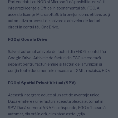
Parteneriatul cu NOD și Microsoft dă posibilitatea să-ți
integrezi licențele Office în abonamentul tău FGO. Ai
acces la licențe Microsoft 365 la prețuri competitive, poți
automatiza procesul de salvare a arhivelor de facturi
direct în contul tău OneDrive.
FGO și Google Drive
Salvezi automat arhivele de facturi din FGO în contul tău
Google Drive. Arhivele de facturi din FGO se creează
separat pentru facturi emise și facturi de la furnizori și
conțin toate documentele necesare – XML, recipisă, PDF.
FGO și Spațiul Privat Virtual (SPV)
Această integrare aduce și un set de avantaje unice.
După emiterea unei facturi, aceasta pleacă automat în
SPV. Dacă serverul ANAF nu răspunde, FGO reîncearcă
automat, din oră în oră, eliminând astfel grija