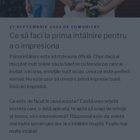
PUBLICAT
27 SEPTEMBRIE 2022
DE
COMUNICAT
PE
Ce să faci la prima întâlnire pentru
a o impresiona
Prima întâlnire este întotdeauna dificilă. Chiar dacă ai
discutat mult online sau la telefon cu femeia pe care ai
invitat-o în oraș, emoțiile sunt acolo, ceea ce este perfect
normal. Nu este ușor să creezi o primă impresie bună.
Însă nici imposibil.
Ce este de făcut în cazul acesta? Există vreo rețetă
secretă care, o dată aplicată, te ajută să scapi de emoții
și, bonus, să o impresionezi? Răspunsul este da, există
mai multe lucruri care duc la o întâlnire reușită. Poate mai
multe întâlniri.