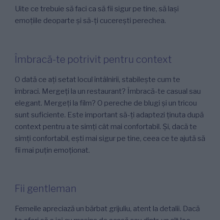
Uite ce trebuie să faci ca să fii sigur pe tine, să lași
emoțiile deoparte și să-ți cucerești perechea.
Îmbracă-te potrivit pentru context
O dată ce ați setat locul întâlnirii, stabilește cum te
îmbraci. Mergeți la un restaurant? Îmbracă-te casual sau
elegant. Mergeți la film? O pereche de blugi și un tricou
sunt suficiente. Este important să-ți adaptezi ținuta după
context pentru a te simți cât mai confortabil. Și, dacă te
simți confortabil, ești mai sigur pe tine, ceea ce te ajută să
fii mai puțin emoționat.
Fii gentleman
Femeile apreciază un bărbat grijuliu, atent la detalii. Dacă