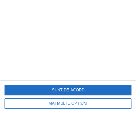
Românii care au muncit peste 25 de ani
pot primi mai mulți bani la pensie. Cum
funcționează calculul ascuns în puncte
SUNT DE ACORD
MAI MULTE OPȚIUNI
DOCTORUL ZILEI
„Sunt cardiolog și există trei alimente pe