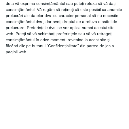
normale. Vezi ce ți se potrivește.
de a vă exprima consimțământul sau puteți refuza să vă dați
consimțământul.
Vă rugăm să rețineți că este posibil ca anumite
prelucrări ale datelor dvs. cu caracter personal să nu necesite
consimțământul dvs., dar aveți dreptul de a refuza o astfel de
Preia inițiativa
prelucrare. Preferințele dvs. se vor aplica numai acestui site
web. Puteți să vă schimbați preferințele sau să vă retrageți
Femeia cu care te vei întâlni nu are nicio idee pentru prima
consimțământul în orice moment, revenind la acest site și
întâlnire? Preia tu inițiativa, iar partenerei sigur i se va
făcând clic pe butonul "Confidențialitate" din partea de jos a
părea sexy acest aspect. Propune un loc de întâlnire
paginii web.
diferit de restaurant și vezi cum răspunde. O invitație la
bowling, o plimbare într-o librărie, mai ales dacă e fan cărți.
Puteți merge în vizită la muzeu sau la un concert, practic
posibilitățile sunt nenumărate.
Acestea pot fi cele mai eficiente metode pentru a-ți
impresiona partenera la prima întâlnire. Ea va aprecia
atenția ta și așa vei primi mai multe întâlniri.