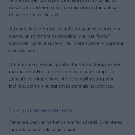
te oferi să o iei cu mașina de acasă sau dintr-un alt loc,
deschide-i portiera. Așează-i scaunul în restaurant sau
deschide-i ușa de la taxi.
Ați vorbit la telefon și a amintit în treacăt că adoră ceva
anume, un sortiment de ciocolată, vinul sau florile?
Surprinde-o plăcut și oferă-i-le. Toate aceste mici gesturi
o vor bucura.
Atenție, ce e prea mult poate strica atmosfera, de cele
mai multe ori. Nu-i oferi din prima cadouri scumpe cu
gândul de a o impresiona. Alege simplitatea la prima
întâlnire, pentru a nu transmite semnale nepotrivite.
Fă-ți partenera să râdă
Femeile iubesc un bărbat care le fac să râdă. Bineînțeles,
fără a depăși limitele bunului simț.