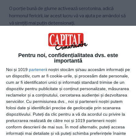
O porție bună de glume activează serotonina, adică
hormonul fericirii, iar acest lucru vă va ajuta pe amândoi să
vă simțiți mai puțin detensionați.
Fă-ți temele și documentează-te
Pentru noi, confidențialitatea dvs. este
Ai vorbit cu următoarea ta parteneră de întâlnire la telefon
importantă
și lucrurile par să meargă destul de repede într-o direcție
Noi și 1019
parteneri
i noștri stocăm și/sau accesăm informații pe
mai intimă? Atunci asigură-te că totul va merge conform
un dispozitiv, cum ar fi cookie-urile, și procesăm date personale,
planului.
cum ar fi identificatori unici și informații standard trimise de un
dispozitiv pentru publicitate și conținut personalizate, măsurarea
Emoțiile pot face ravagii la prima întâlnire, mai ales dacă
reclamelor și a conținutului, cercetarea audienței și dezvoltarea
serviciilor.
Cu permisiunea dvs., noi și partenerii noștri putem
aceasta se încheie în dormitor. Ca s-o impresionezi și
folosi date și identificări precise de geolocație prin scanarea
totul să meargă bine, apelează la remedii naturiste. Nu
dispozitivului. Puteți da clic pentru a vă da acordul cu privire la
înainte să te documentezi. Citește mai multe
păreri
prelucrarea realizată de către noi și 1019 partenerii noștri
uPotent
, un remediu naturist care vine sub formă de
conform descrierii de mai sus. În mod alternativ, puteți accesa
miere pentru potență sau
păreri Maraton Forte
, pastile
informații mai detaliate și vă puteți schimba preferințele înainte