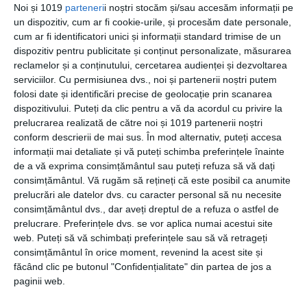
Noi și 1019
parteneri
i noștri stocăm și/sau accesăm informații pe
un dispozitiv, cum ar fi cookie-urile, și procesăm date personale,
cum ar fi identificatori unici și informații standard trimise de un
21 februarie 2018
dispozitiv pentru publicitate și conținut personalizate, măsurarea
reclamelor și a conținutului, cercetarea audienței și dezvoltarea
De ce sa alegi serviciile de inchirieri auto
serviciilor.
Cu permisiunea dvs., noi și partenerii noștri putem
din Otopeni daca vii in Bucuresti
folosi date și identificări precise de geolocație prin scanarea
dispozitivului. Puteți da clic pentru a vă da acordul cu privire la
prelucrarea realizată de către noi și 1019 partenerii noștri
conform descrierii de mai sus. În mod alternativ, puteți accesa
informații mai detaliate și vă puteți schimba preferințele înainte
de a vă exprima consimțământul sau puteți refuza să vă dați
consimțământul.
Vă rugăm să rețineți că este posibil ca anumite
prelucrări ale datelor dvs. cu caracter personal să nu necesite
consimțământul dvs., dar aveți dreptul de a refuza o astfel de
Navigare
Pagina precedentă
prelucrare. Preferințele dvs. se vor aplica numai acestui site
6
în
web. Puteți să vă schimbați preferințele sau să vă retrageți
consimțământul în orice moment, revenind la acest site și
Capital Comunicate
articole
făcând clic pe butonul "Confidențialitate" din partea de jos a
paginii web.