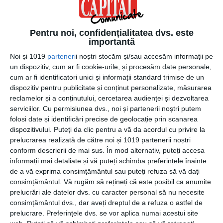
oportunitatea de a face diverse eforturi în vederea
dezvoltării personale. Prin urmare, dacă ești în căutarea
unui cadou potrivit pentru iubita sau soția ta cu ocazia
Pentru noi, confidențialitatea dvs. este
importantă
Dragobetelui, alege să-i oferi cărți pe care le-ar lectura cu
plăcere. Ca alternativă sau, de ce nu, în completarea
Noi și 1019
parteneri
i noștri stocăm și/sau accesăm informații pe
acestui cadou îi poți dărui și posibilitatea de a participa la
un dispozitiv, cum ar fi cookie-urile, și procesăm date personale,
cum ar fi identificatori unici și informații standard trimise de un
diverse cursuri pe teme de dezvoltare personală. Cu
dispozitiv pentru publicitate și conținut personalizate, măsurarea
siguranță astfel de daruri vor fi foarte apreciate de
reclamelor și a conținutului, cercetarea audienței și dezvoltarea
jumătatea ta!
serviciilor.
Cu permisiunea dvs., noi și partenerii noștri putem
folosi date și identificări precise de geolocație prin scanarea
dispozitivului. Puteți da clic pentru a vă da acordul cu privire la
Deserturi
prelucrarea realizată de către noi și 1019 partenerii noștri
conform descrierii de mai sus. În mod alternativ, puteți accesa
informații mai detaliate și vă puteți schimba preferințele înainte
Cadouri simple dar foarte potrivite pentru Dragobete
de a vă exprima consimțământul sau puteți refuza să vă dați
sunt chiar dulciurile. Fie că optezi pentru o cutie de
consimțământul.
Vă rugăm să rețineți că este posibil ca anumite
bomboane de ciocolată frumos ambalate, sau că optezi
prelucrări ale datelor dvs. cu caracter personal să nu necesite
pentru un tort personalizat cu un mesaj adecvat ocaziei,
consimțământul dvs., dar aveți dreptul de a refuza o astfel de
vei transforma ziua de 24 februarie într-o sărbătoare
prelucrare. Preferințele dvs. se vor aplica numai acestui site
dulce. Ba chiar mai mult decât atât, poți pregăti chiar tu un