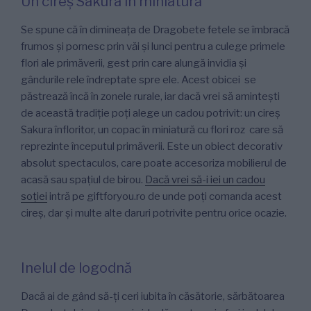
Un cireș Sakura în miniatură
Se spune că în dimineața de Dragobete fetele se îmbracă
frumos și pornesc prin văi și lunci pentru a culege primele
flori ale primăverii, gest prin care alungă invidia și
gândurile rele îndreptate spre ele. Acest obicei se
păstrează încă în zonele rurale, iar dacă vrei să amintești
de această tradiție poți alege un cadou potrivit: un cireș
Sakura înfloritor, un copac în miniatură cu flori roz care să
reprezinte începutul primăverii. Este un obiect decorativ
absolut spectaculos, care poate accesoriza mobilierul de
acasă sau spațiul de birou.
Dacă vrei să-i iei un cadou
soției
intră pe giftforyou.ro de unde poți comanda acest
cireș, dar și multe alte daruri potrivite pentru orice ocazie.
Inelul de logodnă
Dacă ai de gând să-ți ceri iubita în căsătorie, sărbătoarea