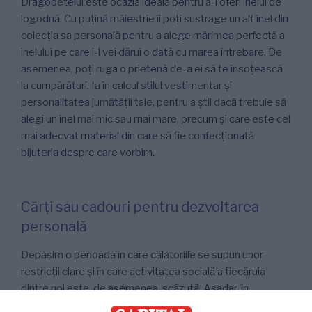
Dragobetelui este ocazia ideală pentru a-i oferi inelul de
logodnă. Cu puțină măiestrie îi poți sustrage un alt inel din
colecția sa personală pentru a alege mărimea perfectă a
inelului pe care i-l vei dărui o dată cu marea întrebare. De
asemenea, poți ruga o prietenă de-a ei să te însoțească
la cumpărături. Ia în calcul stilul vestimentar și
personalitatea jumătății tale, pentru a știi dacă trebuie să
alegi un inel mai mic sau mai mare, precum și care este cel
mai adecvat material din care să fie confecționată
bijuteria despre care vorbim.
Cărți sau cadouri pentru dezvoltarea
personală
Depășim o perioadă în care călătoriile se supun unor
restricții clare și în care activitatea socială a fiecăruia
dintre noi este, de asemenea, scăzută. Așadar, în
contextul în care petrecem tot mai mult timp acasă avem