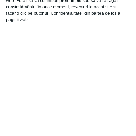
web. Puteți să vă schimbați preferințele sau să vă retrageți
desert delicios pentru iubita sau soția ta!
consimțământul în orice moment, revenind la acest site și
făcând clic pe butonul "Confidențialitate" din partea de jos a
paginii web.
CATEGORII
LIFESTYLE
Navigare
Articolul
ANTERIOR
în
anterior
Cum se poartă imprimeul tartan
articole
Articolul
URMĂTOR
următor
Curățarea intensă a covoarelor și mochetelor – 3
produse esențiale simplu de achiziționat