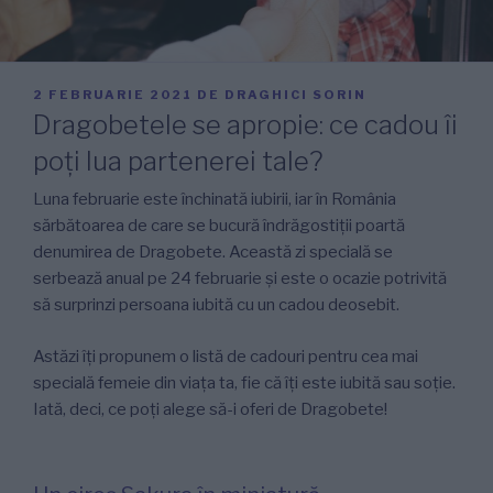
PUBLICAT
2 FEBRUARIE 2021
DE
DRAGHICI SORIN
PE
Dragobetele se apropie: ce cadou îi
poți lua partenerei tale?
Luna februarie este închinată iubirii, iar în România
sărbătoarea de care se bucură îndrăgostiții poartă
denumirea de Dragobete. Această zi specială se
serbează anual pe 24 februarie și este o ocazie potrivită
să surprinzi persoana iubită cu un cadou deosebit.
Astăzi îți propunem o listă de cadouri pentru cea mai
specială femeie din viața ta, fie că îți este iubită sau soție.
Iată, deci, ce poți alege să-i oferi de Dragobete!