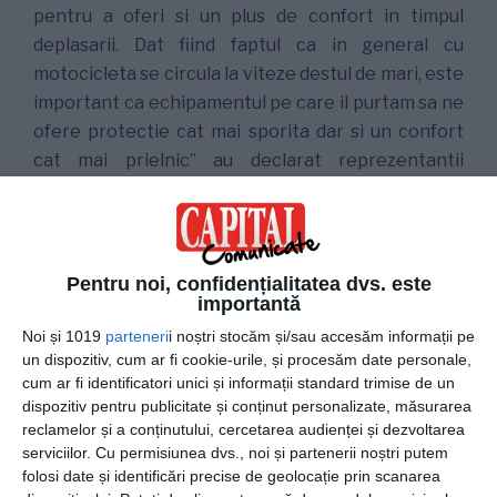
pentru a oferi si un plus de confort in timpul
deplasarii. Dat fiind faptul ca in general cu
motocicleta se circula la viteze destul de mari, este
important ca echipamentul pe care il purtam sa ne
ofere protectie cat mai sporita dar si un confort
cat mai prielnic” au declarat reprezentantii
magazinului Fmracing.ro
Echipamentul moto iti ofera protectie sporita.
Pentru noi, confidențialitatea dvs. este
Unul dintre motivele principale pentru care
importantă
echipamentul de protectie reprezinta un strict
Noi și 1019
parteneri
i noștri stocăm și/sau accesăm informații pe
esential se datoreaza faptului ca acesta este unicul
un dispozitiv, cum ar fi cookie-urile, și procesăm date personale,
lucru care poate oferi un plus de siguranta in
cum ar fi identificatori unici și informații standard trimise de un
dispozitiv pentru publicitate și conținut personalizate, măsurarea
situatia in care pot aparea situatii neprevazute
reclamelor și a conținutului, cercetarea audienței și dezvoltarea
precum accidentari sau cazaturi. Echipamentul de
serviciilor.
Cu permisiunea dvs., noi și partenerii noștri putem
protectie moto este conceput din materiale
folosi date și identificări precise de geolocație prin scanarea