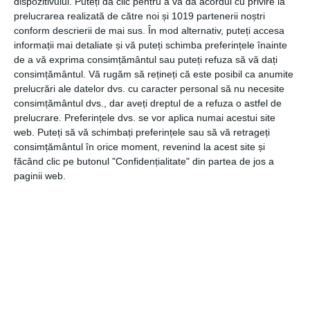
speciale, astfel ca acesta poate fata cu brio
dispozitivului. Puteți da clic pentru a vă da acordul cu privire la
prelucrarea realizată de către noi și 1019 partenerii noștri
cazaturilor pe asfalt si ce e mai important, este
conform descrierii de mai sus. În mod alternativ, puteți accesa
faptul ca acesta poate reduce semnificativul riscul
informații mai detaliate și vă puteți schimba preferințele înainte
ranirilor grave, mai ales in siatuatia unor cazaturi
de a vă exprima consimțământul sau puteți refuza să vă dați
pe asfalt.
consimțământul.
Vă rugăm să rețineți că este posibil ca anumite
prelucrări ale datelor dvs. cu caracter personal să nu necesite
consimțământul dvs., dar aveți dreptul de a refuza o astfel de
Un echipament moto ales in mod corespuznator
prelucrare. Preferințele dvs. se vor aplica numai acestui site
iti poate oferi un plus de confort.
web. Puteți să vă schimbați preferințele sau să vă retrageți
consimțământul în orice moment, revenind la acest site și
Chiar daca echipamentul moto poate fi considerat
făcând clic pe butonul "Confidențialitate" din partea de jos a
de catre unii conducatori moto drept un simplu
paginii web.
moft, in realitate, un echipament moto nu are doar
scopul de a oferi un plus de protectie. Un
echipament moto ales in mod corespunzator
poate in acelasi timp oferi si un plus de confort,
indiferent de sezonul in curs. Echipamentele moto
de calitate sunt confectionate din materiale
speciale care asigura corpului o temperatura