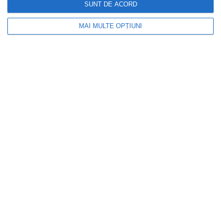
SUNT DE ACORD
MAI MULTE OPȚIUNI
DOCTORUL ZILEI
Alertă medicală: peste 150 de decese
asociate cu injecțiile pentru slăbit. Ce
spun autoritățile despre medicamentele
GLP-1