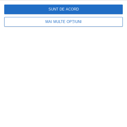
SUNT DE ACORD
MAI MULTE OPȚIUNI
DOCTORUL ZILEI
Un simptom care apare la picioare poate
anunța ficatul gras. Gastroenterolog:
„Nu ignorați acest semn timpuriu”