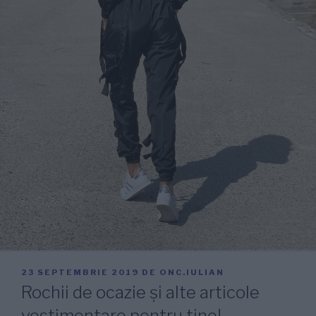
PUBLICAT
23 SEPTEMBRIE 2019
DE
ONC.IULIAN
PE
Rochii de ocazie și alte articole
vestimentare pentru tine!