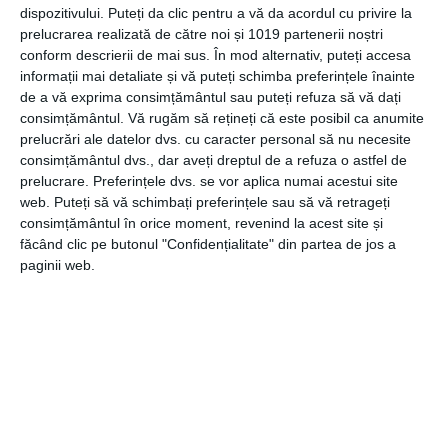
la noi cumperi calitate și eleganță și ținem enorm la
dispozitivului. Puteți da clic pentru a vă da acordul cu privire la
clientele noastre. Chiar putem afirma că ele sunt cele mai
prelucrarea realizată de către noi și 1019 partenerii noștri
bine îmbrăcate doamne și domnișoare.
conform descrierii de mai sus. În mod alternativ, puteți accesa
informații mai detaliate și vă puteți schimba preferințele înainte
de a vă exprima consimțământul sau puteți refuza să vă dați
Cu noi vei face alegerea bună – astfel incat toate
consimțământul.
Vă rugăm să rețineți că este posibil ca anumite
colegele și prietenele tale te vor întreba de unde îți
prelucrări ale datelor dvs. cu caracter personal să nu necesite
cumperi hainele!
consimțământul dvs., dar aveți dreptul de a refuza o astfel de
prelucrare. Preferințele dvs. se vor aplica numai acestui site
web. Puteți să vă schimbați preferințele sau să vă retrageți
Scapă de grija cumpărăturilor și
consimțământul în orice moment, revenind la acest site și
făcând clic pe butonul "Confidențialitate" din partea de jos a
bucură-te de o nuntă de vis!
paginii web.
E greu să îți găsești rochia de mireasă perfectă pentru
nunta ta, iar cea a domnisoarei de onoare nu este o
excepție când vine vorba de alegerea potrivită. Alege-ne
pe noi și vei alege să te distrezi la petrecerea burlacitelor
fără grija că in ziua nuntii domnișoarele de onoare nu vor
arăta bine. Până și cavalerul de onoare își va întoarce
privirea instant!