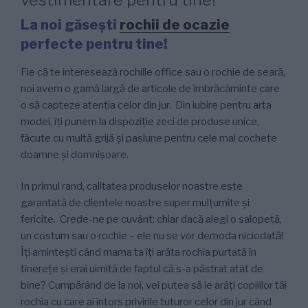
La noi găsești
rochii de ocazie
perfecte pentru tine!
Fie că te interesează rochiile office sau o rochie de seară,
noi avem o gamă largă de articole de îmbrăcăminte care
o să capteze atenția celor din jur. Din iubire pentru arta
modei, îți punem la dispoziție zeci de produse unice,
făcute cu multă grijă și pasiune pentru cele mai cochete
doamne și domnișoare.
In primul rand, calitatea produselor noastre este
garantată de clientele noastre super mulțumite și
fericite. Crede-ne pe cuvânt: chiar dacă alegi o salopetă,
un costum sau o rochie – ele nu se vor demoda niciodată!
Îți amintești când mama ta îți arăta rochia purtată în
tinerețe și erai uimită de faptul că s-a păstrat atât de
bine? Cumpărând de la noi, vei putea să le arăți copiiilor tăi
rochia cu care ai întors privirile tuturor celor din jur când