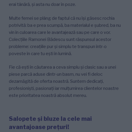
erai tânără, și asta nu doar în poze.
Multe femei se plâng de faptul că nu își găsesc rochia
potrivită: ba e prea scumpă, ba materialul e șubred, ba nu
vin în culoarea care le avantajează sau pe care o vor.
Colecțiile Ramonei Bădescu sunt răspunsul acestor
probleme: creațiile pur și simplu te transpun într-o
poveste în care tu ești în lumină.
Fie că ești în căutarea a ceva simplu și clasic sau a unei
piese parcă aduse dintr-un basm, nu vei fi deloc
dezamăgită de oferta noastră. Suntem dedicați,
profesioniști, pasionați iar mulțumirea clientelor noastre
este prioritatea noastră absolut mereu.
Salopete și bluze la cele mai
avantajoase prețuri!