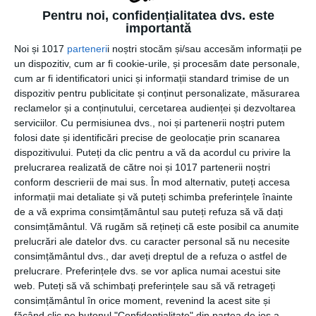
Cu stimă,
Pentru noi, confidențialitatea dvs. este
importantă
Preşedinte CECCAR Filiala București
Noi și 1017
parteneri
i noștri stocăm și/sau accesăm informații pe
un dispozitiv, cum ar fi cookie-urile, și procesăm date personale,
Andrei Aurel
cum ar fi identificatori unici și informații standard trimise de un
dispozitiv pentru publicitate și conținut personalizate, măsurarea
reclamelor și a conținutului, cercetarea audienței și dezvoltarea
serviciilor.
Cu permisiunea dvs., noi și partenerii noștri putem
folosi date și identificări precise de geolocație prin scanarea
dispozitivului. Puteți da clic pentru a vă da acordul cu privire la
prelucrarea realizată de către noi și 1017 partenerii noștri
conform descrierii de mai sus. În mod alternativ, puteți accesa
informații mai detaliate și vă puteți schimba preferințele înainte
CATEGORII
COMUNICATE
,
EVENIMENTE
,
FINANCIAR
de a vă exprima consimțământul sau puteți refuza să vă dați
consimțământul.
Vă rugăm să rețineți că este posibil ca anumite
prelucrări ale datelor dvs. cu caracter personal să nu necesite
consimțământul dvs., dar aveți dreptul de a refuza o astfel de
prelucrare. Preferințele dvs. se vor aplica numai acestui site
Navigare
Articolul
ANTERIOR
web. Puteți să vă schimbați preferințele sau să vă retrageți
în
consimțământul în orice moment, revenind la acest site și
anterior
Optimizarea confortului în locuință: soluții
articole
făcând clic pe butonul "Confidențialitate" din partea de jos a