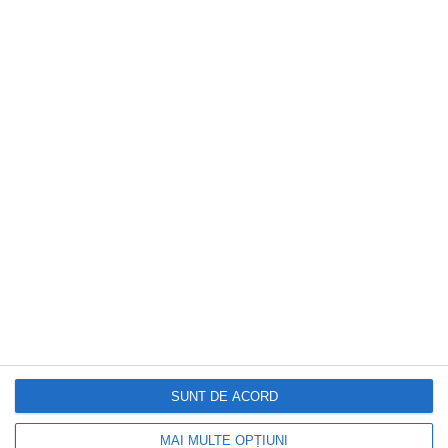
DOCTORUL ZILEI
Cele mai importante analize de sânge pe
care ar trebui să le faci periodic. Ce
informații oferă medicilor
SUNT DE ACORD
MAI MULTE OPȚIUNI