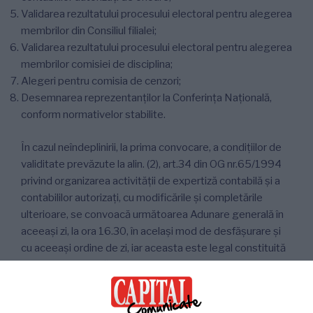
Validarea rezultatului procesului electoral pentru alegerea
membrilor din Consiliul filialei;
Validarea rezultatului procesului electoral pentru alegerea
membrilor comisiei de disciplina;
Alegeri pentru comisia de cenzori;
Desemnarea reprezentanţilor la Conferinţa Naţională,
conform normativelor stabilite.
În cazul neîndeplinirii, la prima convocare, a condițiilor de
validitate prevăzute la alin. (2), art.34 din OG nr.65/1994
privind organizarea activității de expertiză contabilă și a
contabililor autorizați, cu modificările și completările
ulterioare, se convoacă următoarea Adunare generală în
aceeași zi, la ora 16.30, în același mod de desfășurare și
cu aceeași ordine de zi, iar aceasta este legal constituită
indiferent de numărul membrilor prezenți, potrivit
prevederilor alin.(3), art.34 din OG nr.65/1994.