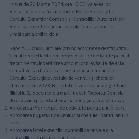
În ziua de 20 Martie 2024, ora 16.00, va avea loc
Adunarea generală a membrilor Filialei București a
Corpului Experților Contabili și Contabililor Autorizați din
România, în sistem online, prin platforma zoom, cu
următoarea ordine de zi
:
Raportul Consiliului filialei privind activitatea desfăşurată
în anul trecut; Realizarea programului de activitate pe anul
trecut, pentru îndeplinirea atribuţiilor prevăzute de acte
normative sau hotărâri ale organelor superioare ale
Corpului; Execuția bugetului de venituri şi cheltuieli
aferent anului 2023; Raportul cenzorului asupra gestiunii
filialei la 31 decembrie a anului trecut; Raportul Comisiei
de disciplină privind activitatea desfăşurată anul trecut;
Aprobarea Programului de activitate pentru anul în curs;
Aprobarea bugetului de venituri și cheltuieli pentru anul în
curs;
Aprobarea listei experţilor contabili de onoare şi a
contabililor autorizaţi de onoare;