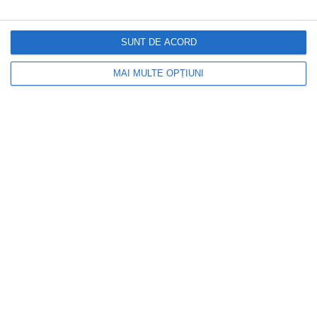
Rolul filtrelor în funcționarea corectă a
aerului condiționat
SUNT DE ACORD
MAI MULTE OPȚIUNI
25 mai 2026
Topul cele mai liniștite zone din București
unde poți achiziționa un apartament