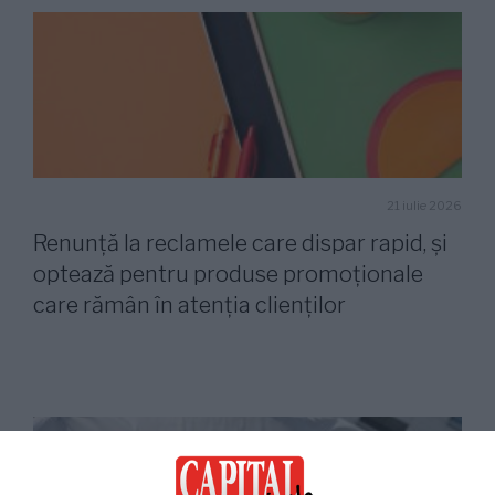
21 iulie 2026
Renunță la reclamele care dispar rapid, și
optează pentru produse promoționale
care rămân în atenția clienților