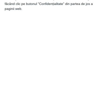
făcând clic pe butonul "Confidențialitate" din partea de jos a
6 iulie 2026
paginii web.
Arestat la 95 de ani: urmărirea penală a
unui lider religios din Coreea de Sud
stârnește îngrijorare la nivel international
30 iunie 2026
Mobilierul de birou ca instrument de