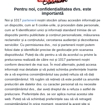
Pentru noi, confidențialitatea dvs. este
importantă
Noi și 1017
parteneri
i noștri stocăm și/sau accesăm informații pe
13 iulie 2026
un dispozitiv, cum ar fi cookie-urile, și procesăm date personale,
cum ar fi identificatori unici și informații standard trimise de un
Stigmatizarea dincolo de granițe: Crește
dispozitiv pentru publicitate și conținut personalizate, măsurarea
îngrijorarea cu privire la discriminarea
reclamelor și a conținutului, cercetarea audienței și dezvoltarea
împotriva membrilor Șinciongi din
serviciilor.
Cu permisiunea dvs., noi și partenerii noștri putem
folosi date și identificări precise de geolocație prin scanarea
străinătate
dispozitivului. Puteți da clic pentru a vă da acordul cu privire la
prelucrarea realizată de către noi și 1017 partenerii noștri
conform descrierii de mai sus. În mod alternativ, puteți accesa
informații mai detaliate și vă puteți schimba preferințele înainte
de a vă exprima consimțământul sau puteți refuza să vă dați
consimțământul.
Vă rugăm să rețineți că este posibil ca anumite
prelucrări ale datelor dvs. cu caracter personal să nu necesite
consimțământul dvs., dar aveți dreptul de a refuza o astfel de
prelucrare. Preferințele dvs. se vor aplica numai acestui site
web. Puteți să vă schimbați preferințele sau să vă retrageți
consimțământul în orice moment, revenind la acest site și