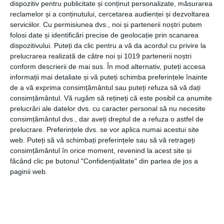
Culturi de cartof mov
dispozitiv pentru publicitate și conținut personalizate, măsurarea
reclamelor și a conținutului, cercetarea audienței și dezvoltarea
Spre deosebire de culturile uzuale de cartof, cartoful mov
serviciilor.
Cu permisiunea dvs., noi și partenerii noștri putem
reprezintă o noutate, iar acest lucru o face să devină o
folosi date și identificări precise de geolocație prin scanarea
dispozitivului. Puteți da clic pentru a vă da acordul cu privire la
opțiune de afacere. Cartoful mov are un preț mai ridicat
prelucrarea realizată de către noi și 1019 partenerii noștri
decât prețul cartofilor uzuali, iar acest lucru te poate ajuta
conform descrierii de mai sus. În mod alternativ, puteți accesa
să desfășori o afacere, deoarece îți poți acoperi cea mai
informații mai detaliate și vă puteți schimba preferințele înainte
mare parte a cheltuielilor.
de a vă exprima consimțământul sau puteți refuza să vă dați
consimțământul.
Vă rugăm să rețineți că este posibil ca anumite
Totuși, aceste culturi au nevoie de condiții speciale și de
prelucrări ale datelor dvs. cu caracter personal să nu necesite
tratamente împotriva dăunătorilor, iar adesea aceste
consimțământul dvs., dar aveți dreptul de a refuza o astfel de
lucruri înseamnă costuri mai ridicate în ceea ce privește
prelucrare. Preferințele dvs. se vor aplica numai acestui site
web. Puteți să vă schimbați preferințele sau să vă retrageți
producția.
consimțământul în orice moment, revenind la acest site și
făcând clic pe butonul "Confidențialitate" din partea de jos a
paginii web.
Culturi de salata verde
Salata verde este la acest moment considerată a fi o
legumă minune. Potențialul de vitamine pe care îl deține,