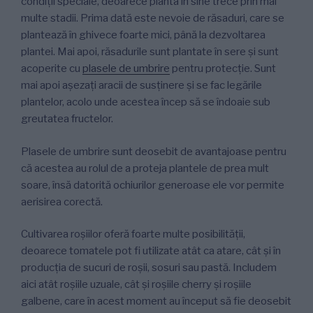
condiții speciale, deoarece planta în sine trece prin mai
multe stadii. Prima dată este nevoie de răsaduri, care se
plantează în ghivece foarte mici, până la dezvoltarea
plantei. Mai apoi, răsadurile sunt plantate în sere și sunt
acoperite cu
plasele de umbrire
pentru protecție. Sunt
mai apoi așezați aracii de susținere și se fac legările
plantelor, acolo unde acestea încep să se îndoaie sub
greutatea fructelor.
Plasele de umbrire sunt deosebit de avantajoase pentru
că acestea au rolul de a proteja plantele de prea mult
soare, însă datorită ochiurilor generoase ele vor permite
aerisirea corectă.
Cultivarea roșiilor oferă foarte multe posibilității,
deoarece tomatele pot fi utilizate atât ca atare, cât și în
producția de sucuri de roșii, sosuri sau pastă. Includem
aici atât roșiile uzuale, cât și roșiile cherry și roșiile
galbene, care în acest moment au început să fie deosebit