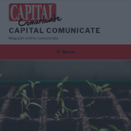
Sari
la
conținut
CAPITAL COMUNICATE
Magazin online comunicate
Meniu