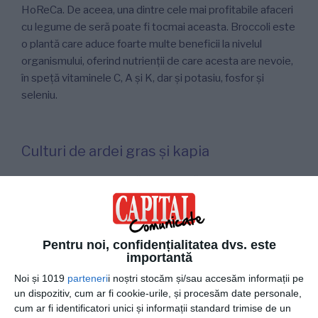
HoReCa. De aceea, una dintre cele mai profitabile afaceri
cu legume de seră poate fi tocmai aceasta. Broccoli este
o plantă care aduce foarte multe beneficii la nivelul
organismului, oferind nutrienții de care acesta are nevoie,
în speță vitaminele C, A și K, dar și potasiu, fosfor și
seleniu.
Culturi de ardei gras și kapia
Ardeiul gras este o sursă foarte bună de vitamine și
minerale, această legumă stând la baza a nenumărate
rețete prin care poate fi introdus în alimentație. Ardeiul
gras, dar și ardeiul kapia, au o largă utilitate și sunt foarte
Pentru noi, confidențialitatea dvs. este
căutați, așa că o astfel de seră poate fi o idee perfectă
importantă
dacă vrei să deschizi o afacere.
Noi și 1019
parteneri
i noștri stocăm și/sau accesăm informații pe
un dispozitiv, cum ar fi cookie-urile, și procesăm date personale,
cum ar fi identificatori unici și informații standard trimise de un