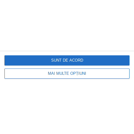
CAPITAL
Locuiești la bloc? 10 reguli pe care mulți
proprietari le înțeleg greșit și ajung să
plătească mai mult.Ce spune legea
SUNT DE ACORD
MAI MULTE OPȚIUNI