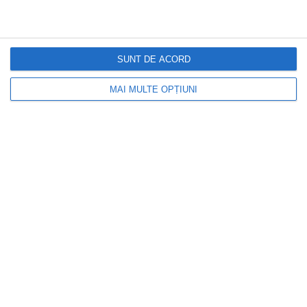
SUNT DE ACORD
MAI MULTE OPȚIUNI
DOCTORUL ZILEI
Alina Bădic, avertisment pentru toate
zodiile: Portalul astral dintre cele două
eclipse aduce schimbări de destin.
Revelații și transformări majore...