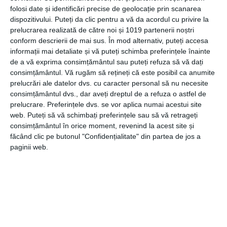
folosi date și identificări precise de geolocație prin scanarea
filtrele de cautare necesare pentru a-ti putea
dispozitivului. Puteți da clic pentru a vă da acordul cu privire la
prelucrarea realizată de către noi și 1019 partenerii noștri
furniza cele mai relevante rezultate, adaptate
conform descrierii de mai sus. În mod alternativ, puteți accesa
informații mai detaliate și vă puteți schimba preferințele înainte
cerintelor si bugetului tau. In acest fel, nu va mai fi
de a vă exprima consimțământul sau puteți refuza să vă dați
consimțământul.
Vă rugăm să rețineți că este posibil ca anumite
necesar sa realizezi cautarile pe cont propriu, un
prelucrări ale datelor dvs. cu caracter personal să nu necesite
consimțământul dvs., dar aveți dreptul de a refuza o astfel de
lucru destul de ineficient daca luam in calcul vasta
prelucrare. Preferințele dvs. se vor aplica numai acestui site
web. Puteți să vă schimbați preferințele sau să vă retrageți
oferta imobiliara la care avem acces.
consimțământul în orice moment, revenind la acest site și
făcând clic pe butonul "Confidențialitate" din partea de jos a
paginii web.
Apelarea la agentiile imobiliare este compelt
gratuita.
Un avantaj major al conlucrarii cu o agentie
imobiliara se datoreaza faptului ca acest serviciu