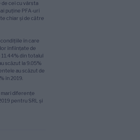
e de cei cu vârsta
mai puține PFA-uri
ate chiar și de către
condițiile în care
or înființate de
 11.44% din totalul
 au scăzut la 9.05%
centele au scăzut de
8% în 2019.
 mari diferențe
 2019 pentru SRL și