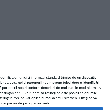
Capital Comunicate
entificatori unici și informații standard trimise de un dispozitiv
unea dvs., noi și partenerii noștri putem folosi date și identificări
7 partenerii noștri conform descrierii de mai sus. În mod alternativ,
 consimțământul.
Vă rugăm să rețineți că este posibil ca anumite
ferințele dvs. se vor aplica numai acestui site web. Puteți să vă
 din partea de jos a paginii web.