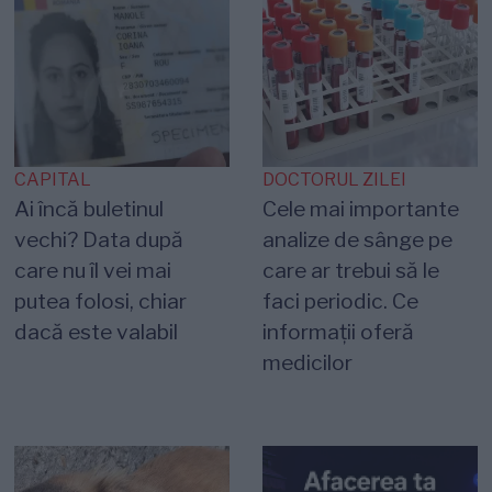
CAPITAL
DOCTORUL ZILEI
Ai încă buletinul
Cele mai importante
vechi? Data după
analize de sânge pe
care nu îl vei mai
care ar trebui să le
putea folosi, chiar
faci periodic. Ce
dacă este valabil
informații oferă
medicilor