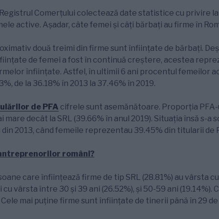
Registrul Comerțului colectează date statistice cu privire la
rmele active. Așadar, câte femei și câți bărbați au firme în R
ximativ două treimi din firme sunt înființate de bărbați. Deși 
ființate de femei a fost în continuă creștere, acestea reprez
rmelor înființate. Astfel, în ultimii 6 ani procentul femeilor a
3%, de la 36.18% în 2013 la 37.46% în 2019.
ulărilor de PFA
cifrele sunt asemănătoare. Proporția PFA-ur
i mare decât la SRL (39.66% în anul 2019). Situația însă s-a 
l din 2013, când femeile reprezentau 39.45% din titularii de 
antreprenorilor români?
oane care înființează firme de tip SRL (28.81%) au vârsta cu
i cu vârsta între 30 și 39 ani (26.52%), și 50-59 ani (19.14%). 
ele mai puține firme sunt înființate de tinerii până în 29 de 