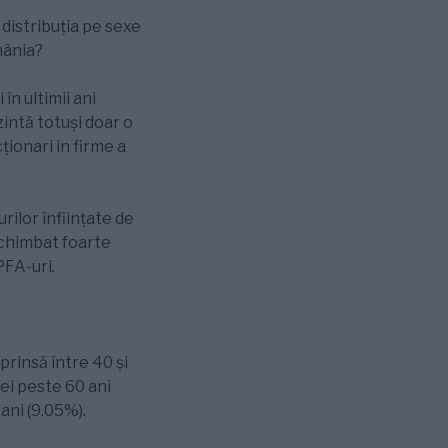
 distribuția pe sexe
omânia?
în ultimii ani
intă totuși doar o
cționari în firme a
ilor înființate de
schimbat foarte
PFA-uri.
prinsă între 40 și
Cei peste 60 ani
ani (9.05%).