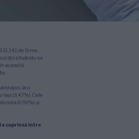
131.141 de firme.
cul doi situându-se
 în această
te.
ând apoi, la o
i Iași (3.47%). Cele
alomița (0.90%) și
a cuprinsă între