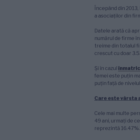
Începând din 2013, 
a asociaților din fi
Datele arată că apro
numărul de firme în
treime din totalul fi
crescut cu doar 3.5
Și în cazul
înmatric
femei este puțin ma
puțin față de nivelu
Care este vârsta 
Cele mai multe pers
49 ani, urmați de ce
reprezintă 16.47%. C