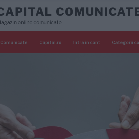
CAPITAL COMUNICAT
agazin online comunicate
Comunicate
Capital.ro
Intra in cont
Categorii c