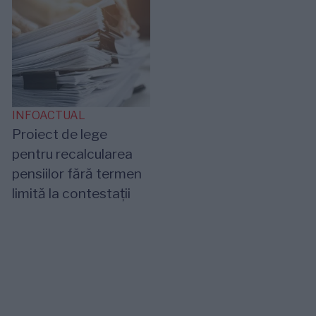
INFOACTUAL
Proiect de lege
pentru recalcularea
pensiilor fără termen
limită la contestații