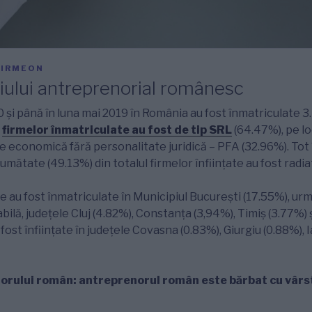
FIRMEON
iului antreprenorial românesc
și până în luna mai 2019 în România au fost înmatriculate 3.
a
firmelor înmatriculate au fost de tip SRL
(64.47%), pe lo
 economică fără personalitate juridică – PFA (32.96%). Tot
mătate (49.13%) din totalul firmelor înființate au fost radia
e au fost înmatriculate în Municipiul București (17.55%), urm
ilă, județele Cluj (4.82%), Constanța (3,94%), Timiș (3.77%) ș
fost înființate în județele Covasna (0.83%), Giurgiu (0.88%), I
norului român: antreprenorul român este bărbat cu vârst