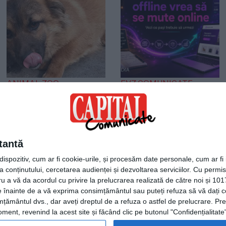
ANIMAL ZOO
EVZ COMUNICATE
O viață așteaptă un
Agentia Plum Media
miracol! Cățelușa care
lansează un ghid
s-a refugiat într-un
practic pentru
colț așteptând
afacerile offline care
tantă
sfârșitul
vor să intre în
spozitiv, cum ar fi cookie-urile, și procesăm date personale, cum ar fi id
comerțul electronic
 conținutului, cercetarea audienței și dezvoltarea serviciilor.
Cu permisi
ru a vă da acordul cu privire la prelucrarea realizată de către noi și 101
ele înainte de a vă exprima consimțământul sau puteți refuza să vă dați
țământul dvs., dar aveți dreptul de a refuza o astfel de prelucrare. Pre
ent, revenind la acest site și făcând clic pe butonul "Confidențialitate"
Termeni și condiții
|
Consimtamant cookie-uri