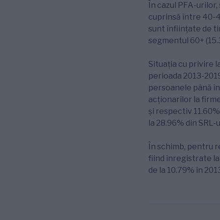
În cazul PFA-urilor,
cuprinsă între 40-4
sunt înființate de ti
segmentul 60+ (15.
Situația cu privire 
perioada 2013-2019 
persoanele până în 
acționarilor la firm
și respectiv 11.60%
la 28.96% din SRL-u
În schimb, pentru r
fiind înregistrate 
de la 10.79% în 201