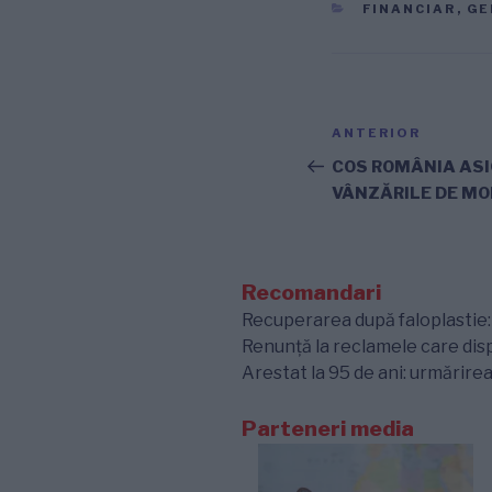
CATEGORII
FINANCIAR
,
GE
Navigare
Articolul
ANTERIOR
în
anterior
COS ROMÂNIA ASI
VÂNZĂRILE DE MO
articole
Recomandari
Recuperarea după faloplastie: e
Renunță la reclamele care disp
Arestat la 95 de ani: urmărirea
Parteneri media