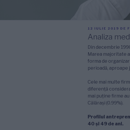
PUBLICAT
12 IULIE 2019
DE
PE
Analiza med
Din decembrie 1990 
Marea majoritate 
forma de organizare
perioadă, aproape ju
Cele mai multe firm
diferență considerab
mai puține firme au 
Călărași (0.99%).
Profilul antrepre
40 și 49 de ani.