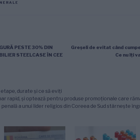
NERALE
GURĂ PESTE 30% DIN
Greșeli de evitat când cump
BILIER STEELCASE ÎN CEE
Ce nu îți 
tape, durate și ce să eviți
ar rapid, și optează pentru produse promoționale care rămân
 penală a unui lider religios din Coreea de Sud stârnește îngr