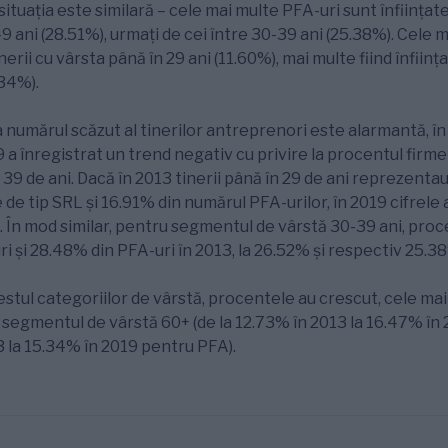
 situația este similară – cele mai multe PFA-uri sunt înființat
9 ani (28.51%), urmați de cei între 30-39 ani (25.38%). Cele 
nerii cu vârsta până în 29 ani (11.60%), mai multe fiind înființ
34%).
la numărul scăzut al tinerilor antreprenori este alarmantă, în 
a înregistrat un trend negativ cu privire la procentul firmel
39 de ani. Dacă în 2013 tinerii până în 29 de ani reprezentau
e de tip SRL și 16.91% din numărul PFA-urilor, în 2019 cifrele
. În mod similar, pentru segmentul de vârstă 30-39 ani, pro
ri și 28.48% din PFA-uri în 2013, la 26.52% și respectiv 25.3
estul categoriilor de vârstă, procentele au crescut, cele mai
la segmentul de vârstă 60+ (de la 12.73% în 2013 la 16.47% în
3 la 15.34% în 2019 pentru PFA).