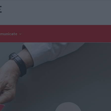
E
omunicate