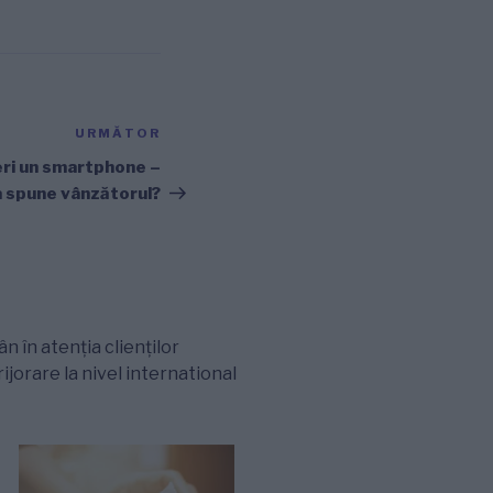
URMĂTOR
Articolul
următor
eri un smartphone –
va spune vânzătorul?
 în atenția clienților
ijorare la nivel international