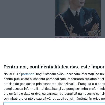
EVENIMENTUL ISTORIC
„Iliescu, în linia și
logica epocii
staliniste”. Ce a spus
Regele Mihai după
Pentru noi, confidențialitatea dvs. este impor
expulzarea de pe
Noi și 1017
parteneri
i noștri stocăm și/sau accesăm informații pe un di
Otopeni
pentru publicitate și conținut personalizate, măsurarea reclamelor și a
precise de geolocație prin scanarea dispozitivului. Puteți da clic pent
puteți accesa informații mai detaliate și vă puteți schimba preferinț
prelucrări ale datelor dvs. cu caracter personal să nu necesite consim
schimbați preferințele sau să vă retrageți consimțământul în orice mom