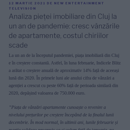
PUBLICAT
12 MARTIE 2021
DE
NEW ENTERTAINMENT
PE
TELEVISION
Analiza pieței imobiliare din Cluj la
un an de pandemie: cresc vânzările
de apartamente, costul chiriilor
scade
La un an de la începutul pandemiei, piața imobiliară din Cluj
e în creștere constantă. Astfel, în luna februarie, Indicele Blitz
a arătat o creștere anuală de aproximativ 14% față de aceeași
lună din 2020. În primele luni ale anului cifra de vânzări a
agenției a crescut cu peste 60% față de perioada similară din
2020, depășind valoarea de 750.000 euro.
”Piața de vânzări apartamente cunoaște o revenire a
nivelului prețurilor pe creștere începând de la finalul lunii
decembrie.
În mod normal, în ultimii ani, lunile februarie și
martie scădeau progresiv ca și volum față de ianuarie, pe