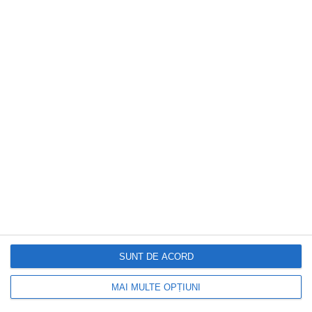
CAPITAL
ANM schimbă prognoza: furtuni
puternice după caniculă. Harta
avertizărilor pentru următoarele trei zile
SUNT DE ACORD
MAI MULTE OPȚIUNI