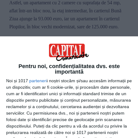
Astfel, un apartament cu 2 camere cu suprafața de 54 mp,
aflat într-un bloc nou, la etaj intermediar, în cartierul Bună
Ziua
ajunge la 93.000
euro, iar un apartament în cartierul
Plopilor, în bloc vechi modernizat,
sare de
125.000
euro.
Scad chiriile în Cluj, interes în creștere
P
iața chiriilor cunoaște o revenire a volum
ului
de cereri și
implicit
de
tranzacții, pe fondul unor vești pozitive cu privire
Pentru noi, confidențialitatea dvs. este
importantă
la reluarea activității în spațiile fizice a multor companii.
Noi și 1017
parteneri
i noștri stocăm și/sau accesăm informații pe
un dispozitiv, cum ar fi cookie-urile, și procesăm date personale,
”
Prețurile rămân la niveluri foarte avantajoase
pentru cei
cum ar fi identificatori unici și informații standard trimise de un
interesați,
cu o scădere medie de 22% față de luna februarie
dispozitiv pentru publicitate și conținut personalizate, măsurarea
a anului 2020. Față de lunile anterioare
există
mici variații
reclamelor și a conținutului, cercetarea audienței și dezvoltarea
de plus-minus 3% pe cartiere, ca
urmare
a
fluctuației
cererii
serviciilor.
Cu permisiunea dvs., noi și partenerii noștri putem
și ofertei.
”
a spus Cătălin Priscorniță, CEO Blitz
folosi date și identificări precise de geolocație prin scanarea
dispozitivului. Puteți da clic pentru a vă da acordul cu privire la
prelucrarea realizată de către noi și 1017 partenerii noștri
Astfel, pentru
închirierea
un
ui
apartament de 2 camere,
prețul