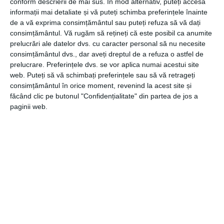
conform descrierii de mai sus. În mod alternativ, puteți accesa
mediu
cerut
este de 340 euro/lună.
În z
ona centrală
a Clujului
informații mai detaliate și vă puteți schimba preferințele înainte
prețurile
pot ajunge la
407 euro/lună, față de un minim de
de a vă exprima consimțământul sau puteți refuza să vă dați
220 euro/lună în Florești.
consimțământul.
Vă rugăm să rețineți că este posibil ca anumite
prelucrări ale datelor dvs. cu caracter personal să nu necesite
consimțământul dvs., dar aveți dreptul de a refuza o astfel de
Blitz este o companie antreprenorială în imobiliare din Cluj-
prelucrare. Preferințele dvs. se vor aplica numai acestui site
Napoca, prezentă pe piață de 1
1
ani, fiind înființată de Cătălin
web. Puteți să vă schimbați preferințele sau să vă retrageți
Priscorniță, cu o largă experiență în imobiliare.
consimțământul în orice moment, revenind la acest site și
făcând clic pe butonul "Confidențialitate" din partea de jos a
paginii web.
Compania a crescut an de an, fiind în prezent cea mai mare
din Cluj-Napoca și din Transilvania, având în 20
20
peste 2.
5
milioane de euro cifră de afaceri, și peste 1
5
0 de angajați și
colaboratori, care au realizat peste 1
0
00 de tranzacții
totalizând mai mult de
65
milioane euro.
Blitz
este membru fondator al Comunității Elitelor în
Imobiliare din România (CEIR) și un reper de bune practici
în industria imobiliarelor. În 2020, Cătălin Priscorniță, CEO
Blitz a primit premiul de ”Leadership-ul anului în imobiliare”
.