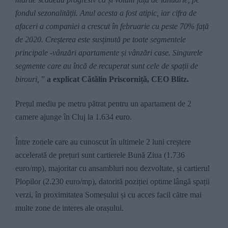
fondul sezonalității. Anul acesta a
fost atipic, iar cifra de
afaceri a companiei a crescut
în februarie cu peste 70% față
de 2020. Creșterea este susținută pe toate segmentele
principale -vânzări apartamente și vânzări case.
Singurele
segmente care au încă de recuperat sunt cele de spații de
birouri,
”
a explicat Cătălin Priscorniță, CEO Blitz.
Prețul mediu pe metru pătrat pentru un apartament de 2
camere ajunge în Cluj la 1.634 euro.
Între zonele care au cunoscut în ultimele 2 luni creștere
accelerată
de prețuri
sunt cartierele
Bună Ziua
(
1.736
euro/mp
)
,
majoritar cu
ansambluri no
u
dezvoltate,
și
cartierul
Plopilor
(
2.230 euro/mp
), datorită poziției optime
lângă spații
verzi, în proximitatea Someșului și
cu acces facil către mai
multe zone de interes ale orașului.