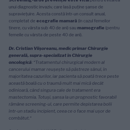
Screening-ul de prevenție este vital
pentru evitarea
unui diagnostic invaziv, care lasă puține șanse de
supraviețuire. Acesta constă într-un consult anual,
completat de
ecografie mamară
(în cazul femeilor
tinere, cu vârsta sub 40 de ani) sau
mamografie
(pentru
femeile cu vârsta de peste 40 de ani).
Dr. Cristian Viișoreanu, medic primar Chirurgie
generală, supra-specializat în Chirurgie
oncologică
:
“Tratamentul chirurgical modern al
cancerului mamar reușește să păstreze sânul, în
majoritatea cazurilor, iar pacienta să poată trece peste
această boală cu o traumă mult mai mică decât
odinioară, când singura cale de tratament era
mastectomia. Totuși, șansa la un prognostic favorabil
rămâne screening-ul, care permite depistarea bolii
într-un stadiu incipient, ceea ce o face mai ușor de
combătut.“