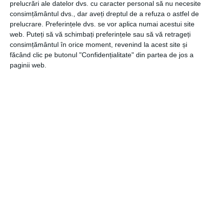
prelucrări ale datelor dvs. cu caracter personal să nu necesite
gândit să acopere întreaga paletă de servicii adiacente –
consimțământul dvs., dar aveți dreptul de a refuza o astfel de
screening imagistic, diagnostic și monitorizare multi-
prelucrare. Preferințele dvs. se vor aplica numai acestui site
disciplinară, chimioterapie, radioterapie, kinetoterapie
web. Puteți să vă schimbați preferințele sau să vă retrageți
precum și o monitorizare pe termen lung, sub îndrumarea
consimțământul în orice moment, revenind la acest site și
unui manager de pacienți.
făcând clic pe butonul "Confidențialitate" din partea de jos a
paginii web.
Despre Asociația Institutul
Sânului:
https://institutulsanului.ro/asociatia-institutul-
sanului/
CATEGORII
GENERALE
,
MEDICAL
Navigare
Articolul
ANTERIOR
în
anterior
Înregistrare domenii în câțiva pași simpli