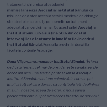
tratamentul chirurgical al patologiei
mamare
lansează
Asociația Institutul Sânului
, cu
misiunea de a oferi acces la servicii medicale de chirurgie
și pacientelor care nu își pot permite un tratament
adecvat al cancerului mamar. Cu acest prilej,
Asociația
Institutul Sânului va susține 50% din costul
intervențiilor efectuate în luna Martie, în cadrul
Institutului Sânului.
Fondurile provin din donațiile
făcute în conturile Asociației.
Dana Viișoreanu, manager Institutul Sânului
:
“În luna
dedicată femeii, cel mai de preț dar este sănătatea. De
aceea am ales luna Martie pentru a lansa Asociația
Institutul Sânului, o acțiune colectivă, în care se pot
implica toți cei care doresc să contribuie la îndeplinirea
misiunii noastre: aceea de a oferi o nouă șansă
pacientelor care nu pot avea acces la astfel de servicii.“