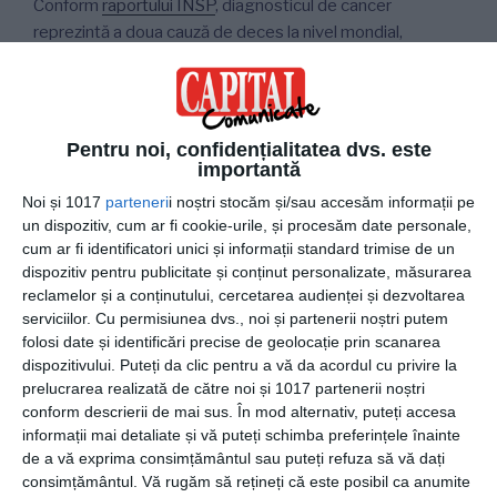
Conform
raportului INSP
, diagnosticul de cancer
reprezintă a doua cauză de deces la nivel mondial,
determinând anual aproape 10 milioane de decese. În
anul 2020,
cancerul mamar a devenit,
pentru prima
dată,
cel mai frecvent tip de cancer
, cu circa 2.26
milioane de cazuri diagnosticate și 685.000 decese. În
Pentru noi, confidențialitatea dvs. este
România, au fost înregistrate, în același an: 12.085 cazuri
importantă
noi de cancer de sân și un număr de 3.918 de decese, cu
Noi și 1017
parteneri
i noștri stocăm și/sau accesăm informații pe
circa 5 procente mai mare decât numărul de decese
un dispozitiv, cum ar fi cookie-urile, și procesăm date personale,
cauzate de cancerul colorectal și cancerul pulmonar.
cum ar fi identificatori unici și informații standard trimise de un
dispozitiv pentru publicitate și conținut personalizate, măsurarea
reclamelor și a conținutului, cercetarea audienței și dezvoltarea
Institutul Sânului
este un
centru specializat în
serviciilor.
Cu permisiunea dvs., noi și partenerii noștri putem
tratamentul chirurgical al patologiei mamare
.
folosi date și identificări precise de geolocație prin scanarea
Echipa medicală, coordonată de Dr. Cristian Viișoreanu,
dispozitivului. Puteți da clic pentru a vă da acordul cu privire la
medic primar Chirurgie generală, supra-specializat în
prelucrarea realizată de către noi și 1017 partenerii noștri
Chirurgia oncologică, deține o vastă experiență în
conform descrierii de mai sus. În mod alternativ, puteți accesa
tratamentul chirurgical al cancerului mamar. Pacienții
informații mai detaliate și vă puteți schimba preferințele înainte
Institutului Sânului beneficiază, de asemenea, de o
de a vă exprima consimțământul sau puteți refuza să vă dați
consimțământul.
Vă rugăm să rețineți că este posibil ca anumite
infrastructură clinică modernă și de un circuit terapeutic