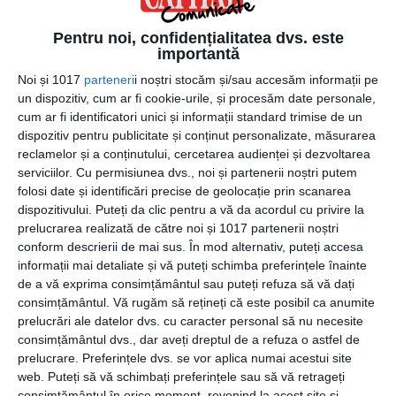
Pentru noi, confidențialitatea dvs. este
importantă
Noi și 1017
parteneri
i noștri stocăm și/sau accesăm informații pe
un dispozitiv, cum ar fi cookie-urile, și procesăm date personale,
17 noiembrie 2022
cum ar fi identificatori unici și informații standard trimise de un
Tinerii fara ocupatie din Regiunea Centru
dispozitiv pentru publicitate și conținut personalizate, măsurarea
reclamelor și a conținutului, cercetarea audienței și dezvoltarea
pot obtine finantari de pana la 20.000 de
serviciilor.
Cu permisiunea dvs., noi și partenerii noștri putem
Euro
folosi date și identificări precise de geolocație prin scanarea
dispozitivului. Puteți da clic pentru a vă da acordul cu privire la
prelucrarea realizată de către noi și 1017 partenerii noștri
conform descrierii de mai sus. În mod alternativ, puteți accesa
informații mai detaliate și vă puteți schimba preferințele înainte
de a vă exprima consimțământul sau puteți refuza să vă dați
consimțământul.
Vă rugăm să rețineți că este posibil ca anumite
prelucrări ale datelor dvs. cu caracter personal să nu necesite
consimțământul dvs., dar aveți dreptul de a refuza o astfel de
prelucrare. Preferințele dvs. se vor aplica numai acestui site
web. Puteți să vă schimbați preferințele sau să vă retrageți
consimțământul în orice moment, revenind la acest site și