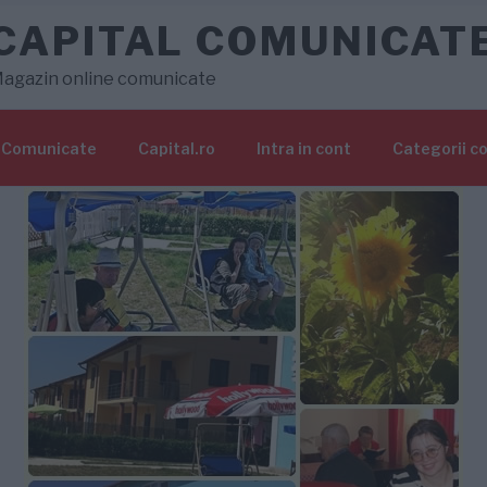
CAPITAL COMUNICAT
agazin online comunicate
Comunicate
Capital.ro
Intra in cont
Categorii c