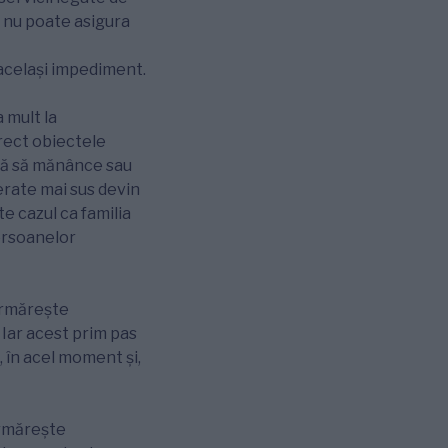
ă nu poate asigura
u același impediment.
 mult la
rect obiectele
ită să mănânce sau
rate mai sus devin
te cazul ca familia
persoanelor
urmărește
. Iar acest prim pas
, în acel moment și,
urmărește