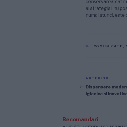
conservarea, cât mai
al strategiei, nu po
numai atunci, este 
CATEGORII
COMUNICATE
,
Navigare
Articolul
ANTERIOR
în
anterior
Dispensere modern
igienice și inovativ
articole
Recomandari
Primul tău interviu de angajare