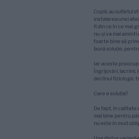
Copiii, au sufletul 
instalarea unei afe
fi din ce în ce mai 
nu-și va mai aminti 
foarte bine să prime
bună soluție, pent
Iar aceste preocupă
Îngrijorări, lacrimi
declinul fiziologic t
Care e soluția?
De fapt, în calitate
mai bine pentru pări
nu este în mod obli
Una dintre variante,