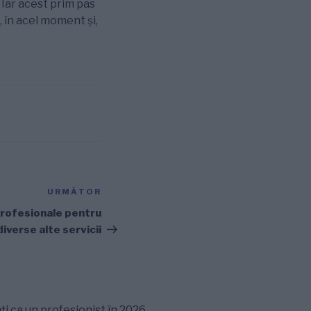
. Iar acest prim pas
, în acel moment și,
URMĂTOR
Articolul
următor
profesionale pentru
 diverse alte servicii
ți ca un profesionist în 2026