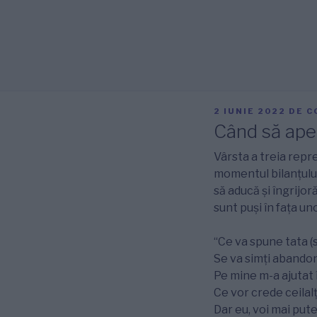
PUBLICAT
2 IUNIE 2022
DE
C
PE
Când să apel
Vârsta a treia repre
momentul bilanţului.
să aducă și îngrijoră
sunt puși în fața u
“Ce va spune tata (
Se va simţi abando
Pe mine m-a ajutat 
Ce vor crede ceilalți
Dar eu, voi mai pute