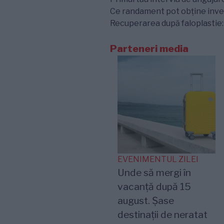
Ce randament pot obține inves
Recuperarea după faloplastie: e
Parteneri media
EVENIMENTUL ZILEI
Unde să mergi în
vacanță după 15
august. Șase
destinații de neratat