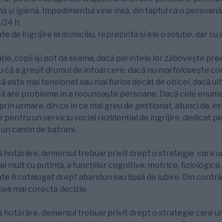
 și igienă. Impedimentul vine însă, din faptul că o persoan
4/24 h.
ate de îngrijire la domiciliu, reprezintă și ele o soluție, dar c
ie, copii își pot da seama, dacă parintele lor zăbovește prea
 că a greșit drumul de întoarcere, dacă nu mai folosește co
ă este mai tensionat sau mai furios decât de obicei, dacă u
acă are probleme în a recunoaște persoane. Dacă cele enume
i prin urmare, din ce în ce mai greu de gestionat, atunci da, es
 pentru un serviciu social rezidențial de îngrijire, dedicat 
, un camin de batrani.
ă hotărâre, demersul trebuie privit drept o strategie care 
 mult cu putință, a funcțiilor cognitive, motrice, fiziologice
ate fi catalogat drept abandon sau lipsă de iubire. Din contră
cea mai corectă decizie.
 hotărâre, demersul trebuie privit drept o strategie care 