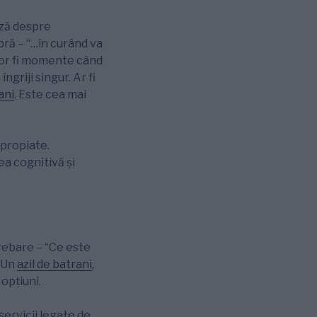
ează despre
bră – “…în curând va
, vor fi momente când
ngriji singur. Ar fi
ani
. Este cea mai
apropiate.
rea cognitivă și
ntrebare – “Ce este
” Un
azil de batrani
,
opțiuni.
servicii legate de