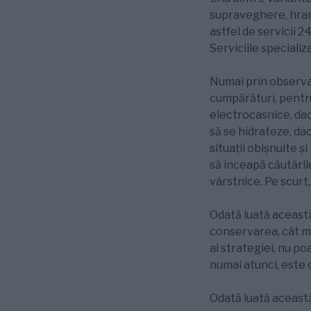
supraveghere, hrană
astfel de servicii 2
Serviciile specializ
Numai prin observaț
cumpărături, pentru
electrocasnice, dac
să se hidrateze, d
situații obișnuite ș
să înceapă căutările
vârstnice. Pe scurt
Odată luată aceast
conservarea, cât mai
al strategiei, nu po
numai atunci, este 
Odată luată această