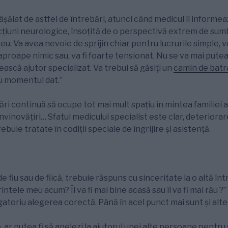
sfâșăiat de astfel de întrebări, atunci când medicul îi inform
cțiuni neurologice, însoțită de o perspectivă extrem de sum
greu. Va avea nevoie de sprijin chiar pentru lucrurile simple
aproape nimic sau, va fi foarte tensionat. Nu se va mai putea î
ască ajutor specializat. Va trebui să găsiți un
camin de batr
ru momentul dat.”
ri continuă să ocupe tot mai mult spațiu în mintea familiei 
, învinovățiri… Sfatul medicului specialist este clar, deteriora
rebuie tratate în codiții speciale de îngrijire și asistență.
 de fiu sau de fiică, trebuie răspuns cu sinceritate la o altă î
ntele meu acum? Îi va fi mai bine acasă sau îi va fi mai rău ?
gatoriu alegerea corectă. Până în acel punct mai sunt și alte 
 ar putea fi să apelezi la ajutorul unei alte persoane pentru 