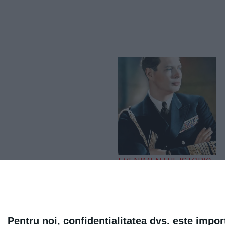
EVENIMENTUL ISTORIC
„Iliescu, în linia și
logica epocii
staliniste”. Ce a spus
Regele Mihai după
Pentru noi, confidențialitatea dvs. este impor