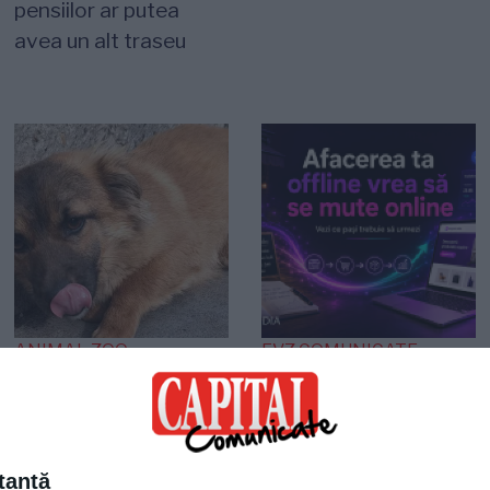
pensiilor ar putea
avea un alt traseu
ANIMAL ZOO
EVZ COMUNICATE
O viață așteaptă un
Agentia Plum Media
miracol! Cățelușa care
lansează un ghid
s-a refugiat într-un
practic pentru
colț așteptând
afacerile offline care
tantă