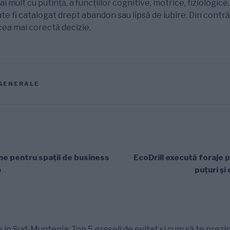
 mult cu putință, a funcțiilor cognitive, motrice, fiziologice
ate fi catalogat drept abandon sau lipsă de iubire. Din contră
cea mai corectă decizie.
GENERALE
e pentru spații de business
EcoDrill execută foraje 
e
puțuri și
 în Sud-Muntenia: Top 5 greșeli de evitat și cum să te prezin