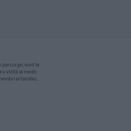
 o parcurge, sunt la
 o vizită la medic
membri ai familiei,