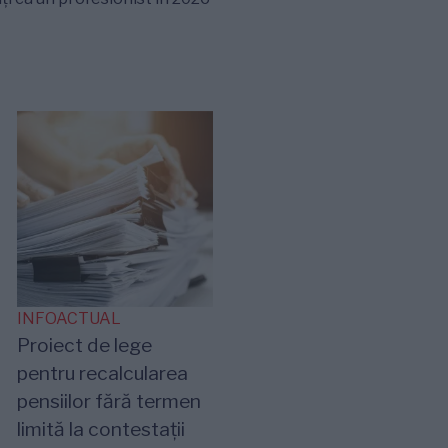
INFOACTUAL
Proiect de lege
pentru recalcularea
pensiilor fără termen
limită la contestații