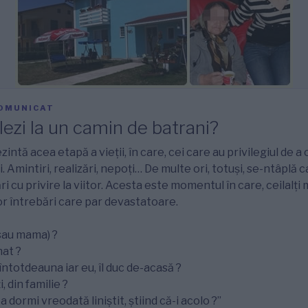
OMUNICAT
ezi la un camin de batrani?
zintă acea etapă a vieţii, în care, cei care au privilegiul de a
 Amintiri, realizări, nepoți… De multe ori, totuși, se-ntâplă ca
ri cu privire la viitor. Acesta este momentul în care, ceilalți 
nor întrebări care par devastatoare.
sau mama) ?
nat ?
întotdeauna iar eu, îl duc de-acasă ?
, din familie ?
a dormi vreodată liniștit, știind că-i acolo ?”