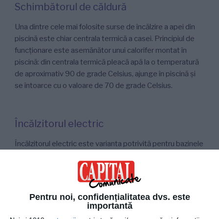
Schimbătorul de căldură
Una dintre cele mai folosite surse de încălzire a apei din
piscină este chiar centrala termică a casei. Principiul de
funcționare este asemănător unui calorifer montat în
piscină: din centrala termică pleacă apă la o temperatură
de aproximativ 90 de grade Celsius, ajunge în piscină și
se întoarce cu o valoare de 70 de grade Celsius.
Încălzitorul electric
Încălzitorul electric este varianta potrivită pentru bazinele
de mici dimensiuni. Acesta are nevoie de o sursă de
alimentare trifazată și încălzește apa în cel mai scurt timp.
Din păcate însă, are un consum ridicat de energie
electrică în timpul exploatării.
Pentru noi, confidențialitatea dvs. este
importantă
Prin urmare, poți alege sistemul de încălzire care se