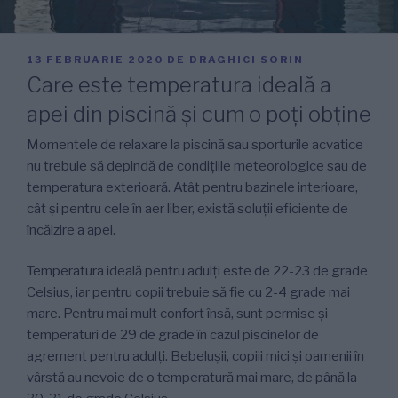
PUBLICAT
13 FEBRUARIE 2020
DE
DRAGHICI SORIN
PE
Care este temperatura ideală a
apei din piscină și cum o poți obține
Momentele de relaxare la piscină sau sporturile acvatice
nu trebuie să depindă de condițiile meteorologice sau de
temperatura exterioară. Atât pentru bazinele interioare,
cât și pentru cele în aer liber, există soluții eficiente de
încălzire a apei.
Temperatura ideală pentru adulți este de 22-23 de grade
Celsius, iar pentru copii trebuie să fie cu 2-4 grade mai
mare. Pentru mai mult confort însă, sunt permise și
temperaturi de 29 de grade în cazul piscinelor de
agrement pentru adulți. Bebelușii, copiii mici și oamenii în
vârstă au nevoie de o temperatură mai mare, de până la