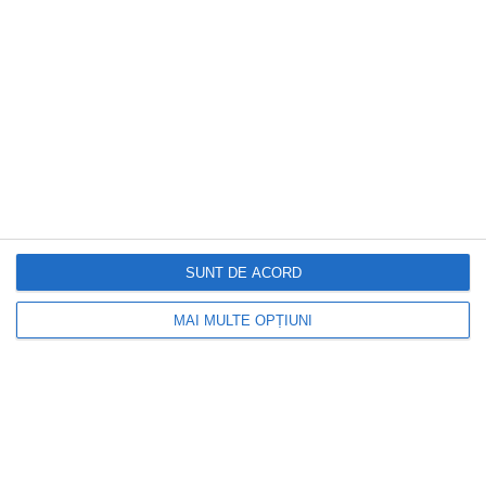
Vitamina pe care un medic spune că ar
evita-o neapărat înainte de RMN cu
contrast. Poate favoriza formarea unor
particule toxice
SUNT DE ACORD
MAI MULTE OPȚIUNI
INFOACTUAL