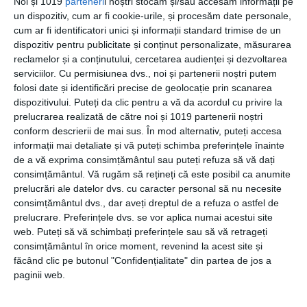
Noi și 1019
parteneri
i noștri stocăm și/sau accesăm informații pe
potrivește cel mai bine cu nevoile tale și ale familiei.
un dispozitiv, cum ar fi cookie-urile, și procesăm date personale,
cum ar fi identificatori unici și informații standard trimise de un
dispozitiv pentru publicitate și conținut personalizate, măsurarea
reclamelor și a conținutului, cercetarea audienței și dezvoltarea
serviciilor.
Cu permisiunea dvs., noi și partenerii noștri putem
CATEGORII
LIFESTYLE
folosi date și identificări precise de geolocație prin scanarea
dispozitivului. Puteți da clic pentru a vă da acordul cu privire la
prelucrarea realizată de către noi și 1019 partenerii noștri
conform descrierii de mai sus. În mod alternativ, puteți accesa
Navigare
informații mai detaliate și vă puteți schimba preferințele înainte
Articolul
ANTERIOR
de a vă exprima consimțământul sau puteți refuza să vă dați
în
anterior
consimțământul.
Vă rugăm să rețineți că este posibil ca anumite
5 obiceiuri pozitive care îți pot dezvolta
articole
prelucrări ale datelor dvs. cu caracter personal să nu necesite
inteligența
consimțământul dvs., dar aveți dreptul de a refuza o astfel de
prelucrare. Preferințele dvs. se vor aplica numai acestui site
Articolul
URMĂTOR
web. Puteți să vă schimbați preferințele sau să vă retrageți
următor
Top produse pe care ar trebui să le ai mereu în
consimțământul în orice moment, revenind la acest site și
făcând clic pe butonul "Confidențialitate" din partea de jos a
casă
paginii web.