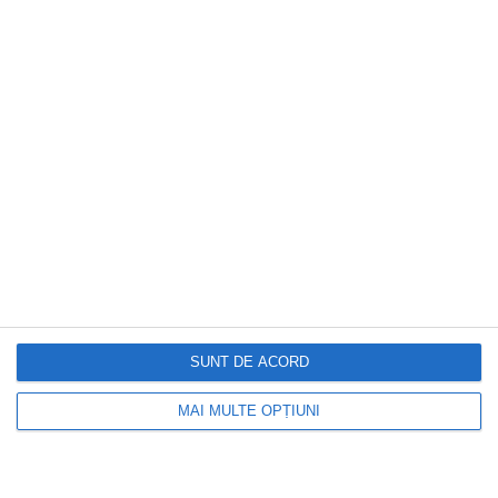
EVENIMENTUL ZILEI
Sute de oameni au așteptat nunta lui
Cristiano Ronaldo. Cine a ieșit, de fapt,
din catedrala din Funchal
SUNT DE ACORD
MAI MULTE OPȚIUNI