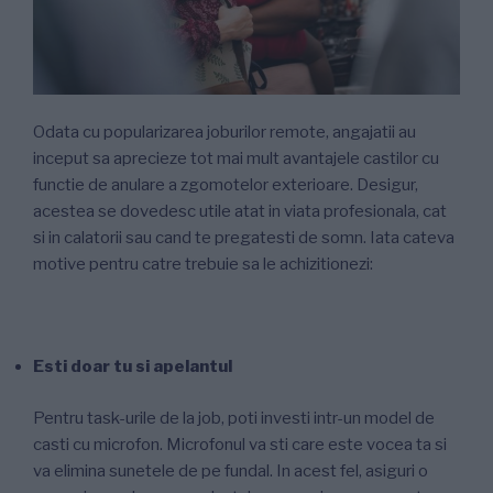
Odata cu popularizarea joburilor remote, angajatii au
inceput sa aprecieze tot mai mult avantajele castilor cu
functie de anulare a zgomotelor exterioare. Desigur,
acestea se dovedesc utile atat in viata profesionala, cat
si in calatorii sau cand te pregatesti de somn. Iata cateva
motive pentru catre trebuie sa le achizitionezi:
Esti doar tu si apelantul
Pentru task-urile de la job, poti investi intr-un model de
casti cu microfon. Microfonul va sti care este vocea ta si
va elimina sunetele de pe fundal. In acest fel, asiguri o