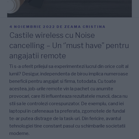
PUBLICAT
4 NOIEMBRIE 2022
DE
ZEAMA CRISTINA
PE
Castile wireless cu Noise
cancelling – Un ‘’must have’’ pentru
angajatii remote
Ti s-a oferit prilejul sa experimentezi lucrul din orice colt al
lumii? Desigur, independenta de birou implica numeroase
beneficii pentru angajat si firma, totodata. Cu toate
acestea, job-urile remote vin la pachet cu anumite
provocari, care iti influenteaza rezultatele muncii, daca nu
stii sa le controlezi corespunzator. De exemplu, cand iei
laptopul in cafeneaua ta preferata, zgomotele de fundal
te-ar putea distrage de la task-uri. Din fericire, avantul
tehnologiei tine constant pasul cu schimbarile societatii
moderne.