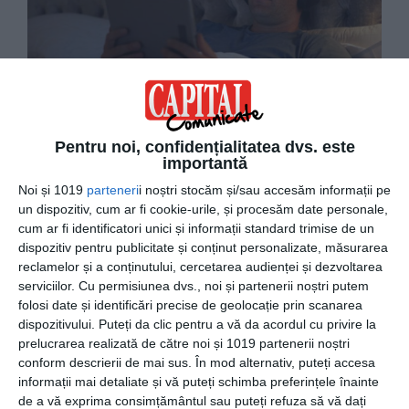
Pentru noi, confidențialitatea dvs. este
importantă
Design special pentru eliminarea disconfortului
Noi și 1019
parteneri
i noștri stocăm și/sau accesăm informații pe
fizic
un dispozitiv, cum ar fi cookie-urile, și procesăm date personale,
cum ar fi identificatori unici și informații standard trimise de un
Tehnologia de ultima ora se bazeaza pe o formula
dispozitiv pentru publicitate și conținut personalizate, măsurarea
speciala care imbina utilitatea cu design-ul. Avantajele
reclamelor și a conținutului, cercetarea audienței și dezvoltarea
functiei de anulare a zgomotelor sunt dublate de
serviciilor.
Cu permisiunea dvs., noi și partenerii noștri putem
constructia fizica a castilor. All-audio.ro, distribuitorul
folosi date și identificări precise de geolocație prin scanarea
dispozitivului. Puteți da clic pentru a vă da acordul cu privire la
Bose in Romania, se remarca printr-o colectie variata de
prelucrarea realizată de către noi și 1019 partenerii noștri
casti performante proiectate pentru fiecare stil de viata.
conform descrierii de mai sus. În mod alternativ, puteți accesa
informații mai detaliate și vă puteți schimba preferințele înainte
de a vă exprima consimțământul sau puteți refuza să vă dați