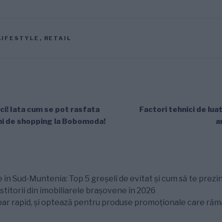
LIFESTYLE
,
RETAIL
ci! Iata cum se pot rasfata
Factori tehnici de luat
ni de shopping la Bobomoda!
a
 în Sud-Muntenia: Top 5 greșeli de evitat și cum să te prezin
titorii din imobiliarele brașovene în 2026
ar rapid, și optează pentru produse promoționale care rămân