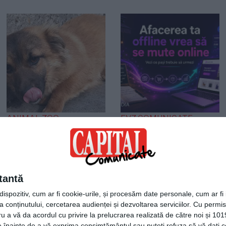
ANIMAL ZOO
EVZ COMUNICATE
O viață așteaptă un
Agentia Plum Media
miracol! Cățelușa care
lansează un ghid
s-a refugiat într-un
practic pentru
colț așteptând
afacerile offline care
tantă
sfârșitul
vor să intre în
spozitiv, cum ar fi cookie-urile, și procesăm date personale, cum ar fi id
comerțul electronic
 conținutului, cercetarea audienței și dezvoltarea serviciilor.
Cu permisi
ru a vă da acordul cu privire la prelucrarea realizată de către noi și 101
ele înainte de a vă exprima consimțământul sau puteți refuza să vă dați