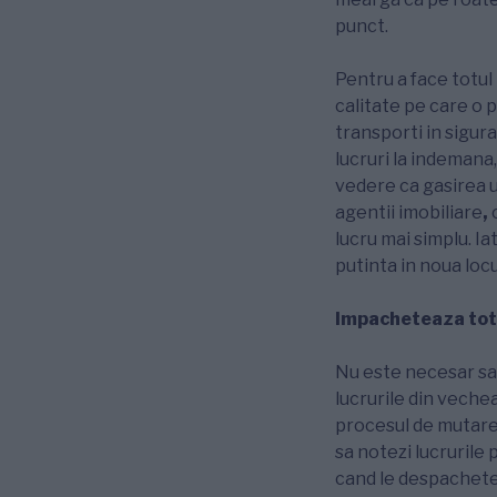
punct.
Pentru a face totul
calitate pe care o p
transporti in sigu
lucruri la indemana,
vedere ca gasirea un
agentii imobiliare
,
lucru mai simplu. I
putinta in noua locu
Impacheteaza totu
Nu este necesar sa
lucrurile din veche
procesul de mutare.
sa notezi lucrurile p
cand le despachetez