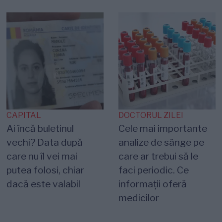
CAPITAL
DOCTORUL ZILEI
Ai încă buletinul
Cele mai importante
vechi? Data după
analize de sânge pe
care nu îl vei mai
care ar trebui să le
putea folosi, chiar
faci periodic. Ce
dacă este valabil
informații oferă
medicilor