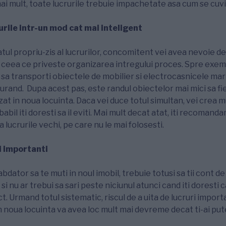
ai mult, toate lucrurile trebuie impachetate asa cum se cuv
rile intr-un mod cat mai inteligent
ul propriu-zis al lucrurilor, concomitent vei avea nevoie de
n ceea ce priveste organizarea intregului proces. Spre exemp
 sa transporti obiectele de mobilier si electrocasnicele mari
urand. Dupa acest pas, este randul obiectelor mai mici sa fie
at in noua locuinta. Daca vei duce totul simultan, vei crea m
abil iti doresti sa il eviti. Mai mult decat atat, iti recomand
a lucrurile vechi, pe care nu le mai folosesti.
i importanti
bdator sa te muti in noul imobil, trebuie totusi sa tii cont de
i nu ar trebui sa sari peste niciunul atunci cand iti doresti ca
t. Urmand totul sistematic, riscul de a uita de lucruri impor
n noua locuinta va avea loc mult mai devreme decat ti-ai put