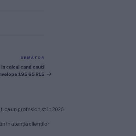
URMĂTOR
Articolul
următor
 in calcul cand cauti
nvelope 195 65 R15
ți ca un profesionist în 2026
 în atenția clienților