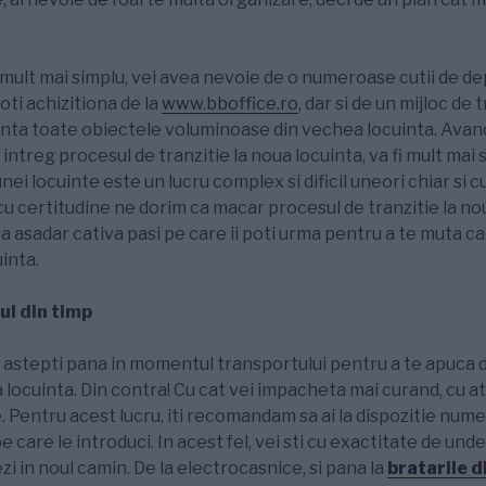
 mult mai simplu, vei avea nevoie de o numeroase cutii de dep
oti achizitiona de la
www.bboffice.ro
, dar si de un mijloc de
ranta toate obiectele voluminoase din vechea locuinta. Avan
 intreg procesul de tranzitie la noua locuinta, va fi mult mai 
ei locuinte este un lucru complex si dificil uneori chiar si c
cu certitudine ne dorim ca macar procesul de tranzitie la nou
ata asadar cativa pasi pe care ii poti urma pentru a te muta c
inta.
l din timp
 astepti pana in momentul transportului pentru a te apuca
a locuinta. Din contra! Cu cat vei impacheta mai curand, cu at
 Pentru acest lucru, iti recomandam sa ai la dispozitie nume
e care le introduci. In acest fel, vei sti cu exactitate de unde 
i in noul camin. De la electrocasnice, si pana la
bratarile d