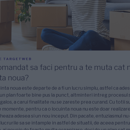
E
TARGETWEB
mandat sa faci pentru a te muta cat 
nta noua?
inta noua este departe de a fi un lucru simplu, astfel ca ad
un plan foarte bine pus la punct, altminteri intreg procesul 
galos, a carui finalitate nu se zareste prea curand. Cu totii
de momente, pentru ca o locuinta noua nu este doar realizar
cheaza adesea si un nou inceput. Din pacate, entuziasmul nu 
lucrurile sa se intample in astfel de situatii, de aceea pentr
 ai nevoie de foarte multa organizare, deci de un plan cat ma