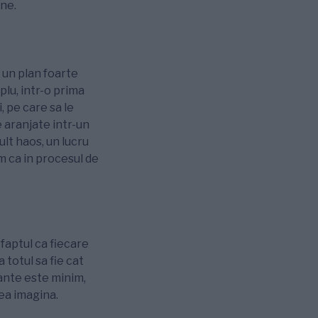
ine.
 un plan foarte
lu, intr-o prima
, pe care sa le
 aranjate intr-un
ult haos, un lucru
am ca in procesul de
 faptul ca fiecare
 totul sa fie cat
tante este minim,
ea imagina.