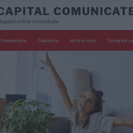
CAPITAL COMUNICAT
agazin online comunicate
Comunicate
Capital.ro
Intra in cont
Categorii c