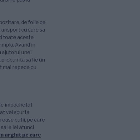
ozitare, de folie de
 transport cu care sa
d toate aceste
simplu. Avand in
u ajutorul unei
a locuinta sa fie un
at mai repede cu
 de impachetat
at vei scurta
roase cutii, pe care
sa le iei atunci
in argint pe care