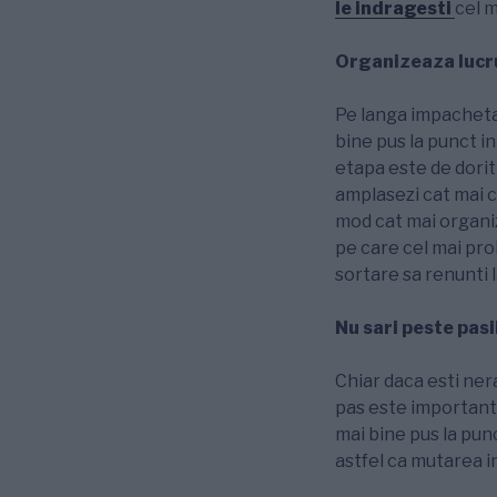
le indragesti
cel m
Organizeaza lucru
Pe langa impachetat
bine pus la punct i
etapa este de dorit
amplasezi cat mai c
mod cat mai organiz
pe care cel mai prob
sortare sa renunti l
Nu sari peste pasi
Chiar daca esti nera
pas este important s
mai bine pus la punc
astfel ca mutarea i