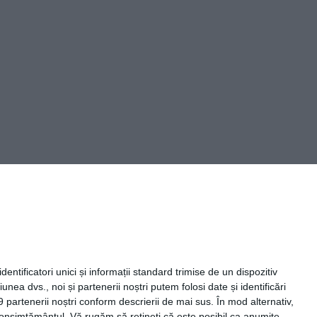
Capital Comunicate
entificatori unici și informații standard trimise de un dispozitiv
unea dvs., noi și partenerii noștri putem folosi date și identificări
9 partenerii noștri conform descrierii de mai sus. În mod alternativ,
 consimțământul.
Vă rugăm să rețineți că este posibil ca anumite