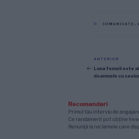
CATEGORII
COMUNICATE
,
Navigare
Articolul
ANTERIOR
în
anterior
Luna femeii este ai
doamnele cu sesiu
articole
Recomandari
Primul tău interviu de angajare
Ce randament pot obține inves
Renunță la reclamele care disp