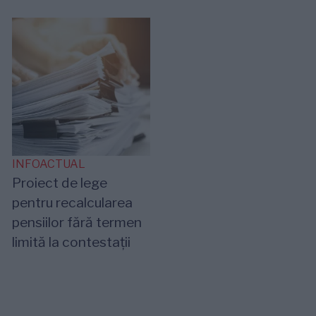
INFOACTUAL
Proiect de lege
pentru recalcularea
pensiilor fără termen
limită la contestații