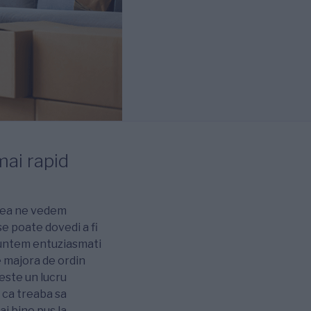
mai rapid
esea ne vedem
se poate dovedi a fi
 suntem entuziasmati
e majora de ordin
este un lucru
u ca treaba sa
i bine pus la