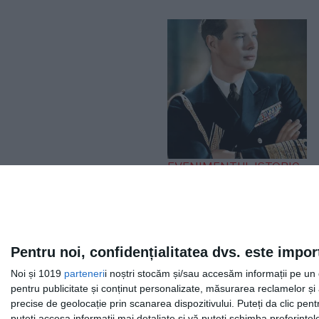
EVENIMENTUL ISTORIC
„Iliescu, în linia și
logica epocii
staliniste”. Ce a spus
Regele Mihai după
Pentru noi, confidențialitatea dvs. este impor
expulzarea de pe
Noi și 1019
parteneri
i noștri stocăm și/sau accesăm informații pe un di
Otopeni
pentru publicitate și conținut personalizate, măsurarea reclamelor și a
precise de geolocație prin scanarea dispozitivului. Puteți da clic pent
puteți accesa informații mai detaliate și vă puteți schimba preferinț