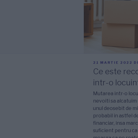
PUBLICAT
21 MARTIE 2022
D
PE
Ce este reco
intr-o locui
Mutarea intr-o locu
nevoiti sa alcatuim 
unul deosebit de mi
probabil in astfel 
financiar, insa mar
suficient pentru ca 
mearga ca pe roate,