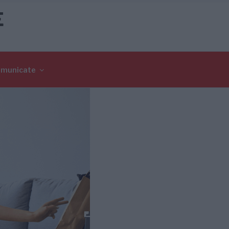
E
omunicate