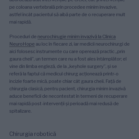
pe coloana vertebrală prin procedee minim invazive,
astfel încât pacientul să aibă parte de o recuperare mult
mai rapidă.
Proceduri de
neurochirugie minim invazivă la Clinica
NeuroHope
au loc în fiecare zi, iar medicii neurochirurgi de
aici folosesc instrumente cu care operează practic „prin
gaura cheii”, un termen care nu a fost ales întâmplător; el
vine din limba engleză, de la „keyhole surgery”, și se
referă la faptul că medicul chirurg acționează printr-o
incizie foarte mică, poate chiar cât gaura cheii. Față de
chirurgia clasică, pentru pacient, chirurgia minim invazivă
aduce beneficii de necontestat în termeni de recuperare
mai rapidă post-intervenții și perioadă mai redusă de
spitalizare.
Chirurgia robotică