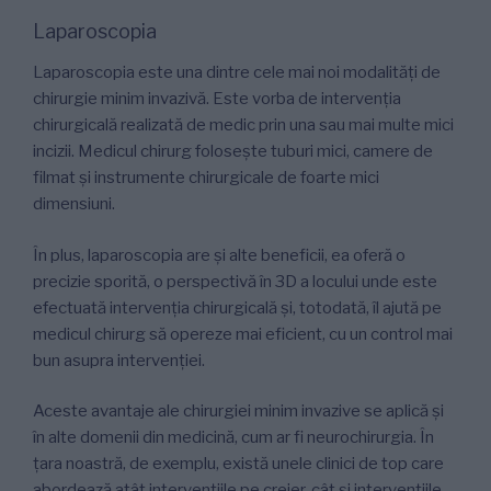
Laparoscopia
Laparoscopia este una dintre cele mai noi modalități de
chirurgie minim invazivă. Este vorba de intervenția
chirurgicală realizată de medic prin una sau mai multe mici
incizii. Medicul chirurg folosește tuburi mici, camere de
filmat și instrumente chirurgicale de foarte mici
dimensiuni.
În plus, laparoscopia are și alte beneficii, ea oferă o
precizie sporită, o perspectivă în 3D a locului unde este
efectuată intervenția chirurgicală și, totodată, îl ajută pe
medicul chirurg să opereze mai eficient, cu un control mai
bun asupra intervenției.
Aceste avantaje ale chirurgiei minim invazive se aplică și
în alte domenii din medicină, cum ar fi neurochirurgia. În
țara noastră, de exemplu, există unele clinici de top care
abordează atât intervențiile pe creier, cât și intervențiile