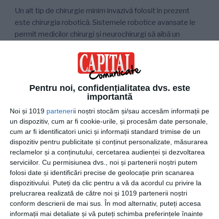
Un alt tip de chirurgie minim invazivă folosit în prezent
este chirurgia robotică. Sistemele robotice avansate le
permit medicilor chirurgi și neurochirurgi să aibă un
control mai mare, să vadă mult mai bine în timpul operației
și să efectueze proceduri chirurgicale mai sigure, mai
puțin invazive și mult mai precise.
Pentru noi, confidențialitatea dvs. este
În timpul unei operații asistate de un braț robotic, medicul
importantă
chirurg sau neurochirurg operează de la o consolă
Noi și 1019
parteneri
i noștri stocăm și/sau accesăm informații pe
echipată cu două controlere ce manevrează patru brațe
un dispozitiv, cum ar fi cookie-urile, și procesăm date personale,
robotice. În plus, prin faptul că medicul chirurg privește o
cum ar fi identificatori unici și informații standard trimise de un
imagine 3D și în
high-definition
pe consolă, el poate să
dispozitiv pentru publicitate și conținut personalizate, măsurarea
vadă procedura chirurgicală chiar mai bine decât înainte.
reclamelor și a conținutului, cercetarea audienței și dezvoltarea
Software-ul computerului este cel care înlocuiește
serviciilor.
Cu permisiunea dvs., noi și partenerii noștri putem
folosi date și identificări precise de geolocație prin scanarea
mișcările mâinilor și poate face mișcările foarte precise.
dispozitivului. Puteți da clic pentru a vă da acordul cu privire la
prelucrarea realizată de către noi și 1019 partenerii noștri
Lista de beneficii ale chirurgiei robotice minim invazive
conform descrierii de mai sus. În mod alternativ, puteți accesa
este una lungă. Printre acestea se află: inciziile mai mici,
informații mai detaliate și vă puteți schimba preferințele înainte