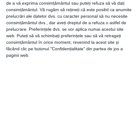
riscul mai redus de infecție, durerea mai mică, perioada de
de a vă exprima consimțământul sau puteți refuza să vă dați
spitalizare scurtă, recuperarea mai rapidă a pacientului,
consimțământul.
Vă rugăm să rețineți că este posibil ca anumite
există chiar mai puține cicatrici rămase în urma acestei
prelucrări ale datelor dvs. cu caracter personal să nu necesite
consimțământul dvs., dar aveți dreptul de a refuza o astfel de
intervenții chirurgicale minim invazive, iar cantitatea de
prelucrare. Preferințele dvs. se vor aplica numai acestui site
sânge pierdută în timpul operației este redusă.
web. Puteți să vă schimbați preferințele sau să vă retrageți
consimțământul în orice moment, revenind la acest site și
Desigur, nu toate procedurile minim invazive sunt
făcând clic pe butonul "Confidențialitate" din partea de jos a
efectuate cu ajutorul brațelor robotice. Unele proceduri
paginii web.
de chirurgie minim invazivă care nu utilizează braț robotic
se efectuează, de exemplu, și în neurochirurgie și în
chirurgia coloanei vertebrale. Dacă nu sunteți sigur că ați
putea fi eligibil pentru o abordare chirurgicală minim
invazivă, cel mai bine ar fi să discutați cu medicul
dumneavoastră.
CATEGORII
MEDICAL