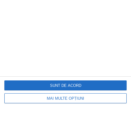
TVA-ul redus după termenul-limită
SUNT DE ACORD
MAI MULTE OPȚIUNI
DOCTORUL ZILEI
Noroc uriaș pentru 4 zodii din 8 august.
Au parte de bani, succes profesional și