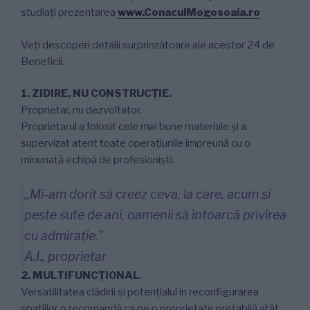
studiați prezentarea
www.ConaculMogosoaia.ro
Veți descoperi detalii surprinzătoare ale acestor 24 de
Beneficii.
1. ZIDIRE, NU CONSTRUCŢIE.
Proprietar, nu dezvoltator.
Proprietarul a folosit cele mai bune materiale şi a
supervizat atent toate operaţiunile împreună cu o
minunată echipă de profesionişti.
,,Mi-am dorit să creez ceva, la care, acum şi
peste sute de ani, oamenii să întoarcă privirea
cu admiraţie.”
A.I., proprietar
2. MULTIFUNCŢIONAL
.
Versatilitatea clădirii şi potenţialul în reconfigurarea
spaţiilor o recomandă ca pe o proprietate pretabilă atât