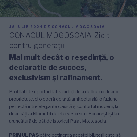
PUBLICAT
18 IULIE 2024
DE
CONACUL MOGOSOAIA
PE
CONACUL MOGOȘOAIA. Zidit
pentru generații.
Mai mult decât o reședință, o
declarație de succes,
exclusivism și rafinament.
Profitați de oportunitatea unică de a deţine nu doar o
proprietate, ci o operă de artă arhitecturală, o fuziune
perfectă între eleganţa clasică şi confortul modern, la
doar câţiva kilometri de efervescentul Bucureşti şi la o
aruncătură de băţ de istoricul Palat Mogoşoaia.
PRIMUL PAS
către deținerea acestei bijuterii este să