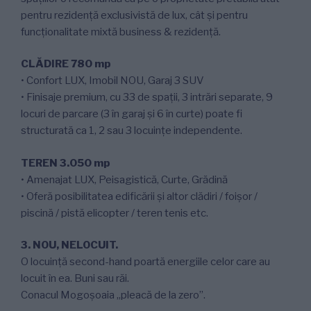
pentru rezidenţă exclusivistă de lux, cât şi pentru
funcţionalitate mixtă business & rezidenţă.
CLĂDIRE 780 mp
• Confort LUX, Imobil NOU, Garaj 3 SUV
• Finisaje premium, cu 33 de spaţii, 3 intrări separate, 9
locuri de parcare (3 în garaj și 6 în curte) poate fi
structurată ca 1, 2 sau 3 locuinţe independente.
TEREN 3.050 mp
• Amenajat LUX, Peisagistică, Curte, Grădină
• Oferă posibilitatea edificării şi altor clădiri / foişor /
piscină / pistă elicopter / teren tenis etc.
3. NOU, NELOCUIT.
O locuinţă second-hand poartă energiile celor care au
locuit în ea. Buni sau răi.
Conacul Mogoşoaia „pleacă de la zero”.