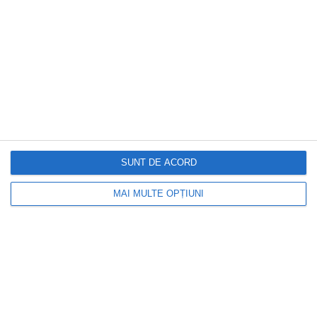
produse promoționale care rămân în atenția clienților
Parteneri media
SUNT DE ACORD
MAI MULTE OPȚIUNI
EVENIMENTUL ZILEI
Imediat după catastrofa de la Cernobîl,