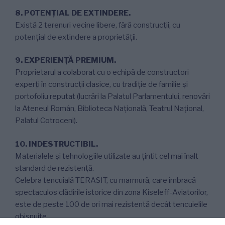
8. POTENŢIAL DE EXTINDERE.
Există 2 terenuri vecine libere, fără construcţii, cu
potenţial de extindere a proprietăţii.
9. EXPERIENŢĂ PREMIUM.
Proprietarul a colaborat cu o echipă de constructori
experţi în construcţii clasice, cu tradiţie de familie şi
portofoliu reputat (lucrări la Palatul Parlamentului, renovări
la Ateneul Român, Biblioteca Naţională, Teatrul Naţional,
Palatul Cotroceni).
10. INDESTRUCTIBIL.
Materialele şi tehnologiile utilizate au ţintit cel mai înalt
standard de rezistenţă.
Celebra tencuială TERASIT, cu marmură, care îmbracă
spectaculos clădirile istorice din zona Kiseleff-Aviatorilor,
este de peste 100 de ori mai rezistentă decât tencuielile
obişnuite.