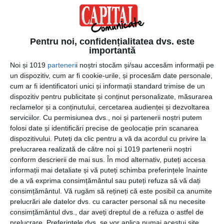
11. PERSONALIZARE.
Proprietarul a păstrat aceste 4 FINISAJE: pardoseala,
uşile, băile şi corpurile de iluminat, pe care le va executa
Pentru noi, confidențialitatea dvs. este
importantă
conform viziunii dumneavoastră sau conform proiectului.
Noi și 1019
parteneri
i noștri stocăm și/sau accesăm informații pe
12. AMPLASAMENT PREMIUM.
un dispozitiv, cum ar fi cookie-urile, și procesăm date personale,
27 minute de centrul Bucureştiului.
cum ar fi identificatori unici și informații standard trimise de un
dispozitiv pentru publicitate și conținut personalizate, măsurarea
reclamelor și a conținutului, cercetarea audienței și dezvoltarea
VECINĂTĂŢI
= Băneasa Shopping City, Școala
serviciilor.
Cu permisiunea dvs., noi și partenerii noștri putem
Americană, Aeroportul Internațional Henry Coandă, DN1,
folosi date și identificări precise de geolocație prin scanarea
Centura București, Autostrada A3, METRO, Carrefour,
dispozitivului. Puteți da clic pentru a vă da acordul cu privire la
Lidl, Mega-Image, Palatul Mogoșoaia, Școala Europeana,
prelucrarea realizată de către noi și 1019 partenerii noștri
Școala Genesys, Școala Aletheea.
conform descrierii de mai sus. În mod alternativ, puteți accesa
informații mai detaliate și vă puteți schimba preferințele înainte
13. ZONĂ PREMIUM. VECINI PREMIUM.
de a vă exprima consimțământul sau puteți refuza să vă dați
consimțământul.
Vă rugăm să rețineți că este posibil ca anumite
Conacul este amplasat într-o zonă rezidenţială selectă,
prelucrări ale datelor dvs. cu caracter personal să nu necesite
„Mogoşoaia-Livadă”, intrată în intravilan în 2004.
consimțământul dvs., dar aveți dreptul de a refuza o astfel de
Regim mic de înălţime (P+2E+M).
prelucrare. Preferințele dvs. se vor aplica numai acestui site