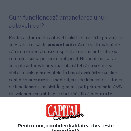
Cum funcționează amanetarea unui
autovehicul?
Pentru a-ți amaneta autovehiculul trebuie să te prezinți cu
acesta la o casă de
amanet auto
. Acolo va fi evaluat de
către un expert al casei respective de amanet și ți se va
comunica suma pe care o poți primi. Niciodată nu se va
accepta autoevaluarea mașinii, astfel că nu vei putea
stabili tu valoarea acesteia. În timpul evaluării se va ține
cont de marca mașinii, modelul, anul de fabricație și starea
de funcționare a mașinii. În general, poți primi până la 75%
din valoarea mașinii tale. Trebuie să știi că pentru a te
califica pentru primirea banilor, mașina trebuie să fie în
perfectă stare de funcționare și să arate impecabil. Pe
lângă asta, este necesar ca mașina să fie pe numele tău
iar tu să faci dovada că ai vârsta de 18 ani împlinită.
Pentru noi, confidențialitatea dvs. este
importantă