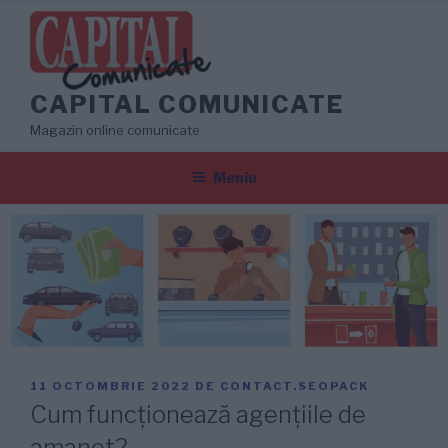
Sari
la
conținut
CAPITAL COMUNICATE
Magazin online comunicate
Meniu
PUBLICAT
11 OCTOMBRIE 2022
DE
CONTACT.SEOPACK
PE
Cum funcționează agențiile de
amanet?