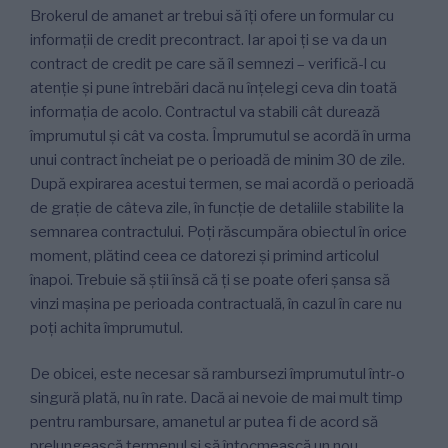
Brokerul de amanet ar trebui să îți ofere un formular cu
informații de credit precontract. Iar apoi ți se va da un
contract de credit pe care să îl semnezi – verifică-l cu
atenție și pune întrebări dacă nu înțelegi ceva din toată
informația de acolo. Contractul va stabili cât durează
împrumutul și cât va costa. Împrumutul se acordă în urma
unui contract încheiat pe o perioadă de minim 30 de zile.
După expirarea acestui termen, se mai acordă o perioadă
de graţie de câteva zile, în funcţie de detaliile stabilite la
semnarea contractului. Poți răscumpăra obiectul în orice
moment, plătind ceea ce datorezi și primind articolul
înapoi. Trebuie să știi însă că ți se poate oferi șansa să
vinzi mașina pe perioada contractuală, în cazul în care nu
poți achita împrumutul.
De obicei, este necesar să rambursezi împrumutul într-o
singură plată, nu în rate. Dacă ai nevoie de mai mult timp
pentru rambursare, amanetul ar putea fi de acord să
prelungească termenul și să întocmească un nou