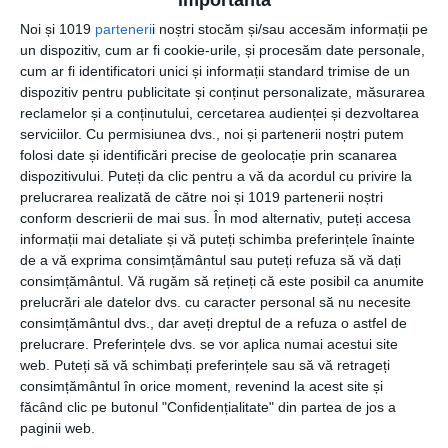
După acceptarea condițiilor de către ambele părți și
Noi și 1019
parteneri
i noștri stocăm și/sau accesăm informații pe
încheierea contractului, mașina va rămâne în parcarea
un dispozitiv, cum ar fi cookie-urile, și procesăm date personale,
subterană a casei de amanet. Aceasta este protejată de
cum ar fi identificatori unici și informații standard trimise de un
intemperii și razele soarelui si este supravegheată în
dispozitiv pentru publicitate și conținut personalizate, măsurarea
permanență. Poți avea și tu acces la monitorizarea mașinii
reclamelor și a conținutului, cercetarea audienței și dezvoltarea
serviciilor.
Cu permisiunea dvs., noi și partenerii noștri putem
sau poți primi poze și video-uri cu aceasta în cazul în care
folosi date și identificări precise de geolocație prin scanarea
le soliciți. Mașina este sigilată și se notează numărul de
dispozitivului. Puteți da clic pentru a vă da acordul cu privire la
kilometri de la bord, în acest fel vei fi asigurat că nu va fi
prelucrarea realizată de către noi și 1019 partenerii noștri
folosită de către persoane neautorizate. Pentru a te
conform descrierii de mai sus. În mod alternativ, puteți accesa
asigura că autoturismul tău va fi în aceeași stare în care l-
informații mai detaliate și vă puteți schimba preferințele înainte
ai predat și atunci când îl recuperezi, îți sugerăm să alegi
de a vă exprima consimțământul sau puteți refuza să vă dați
firme de amanet auto
de încredere, care respectă
consimțământul.
Vă rugăm să rețineți că este posibil ca anumite
prelucrări ale datelor dvs. cu caracter personal să nu necesite
clienții și care îți garantează siguranța mașinii tale. În plus,
consimțământul dvs., dar aveți dreptul de a refuza o astfel de
la casa de amanet există și o poliță de asigurare civilă
prelucrare. Preferințele dvs. se vor aplica numai acestui site
auto pentru mașinile aflate în custodie. În acest fel, și
web. Puteți să vă schimbați preferințele sau să vă retrageți
dacă apar situații extraordinare, știi că îți vei recupera
consimțământul în orice moment, revenind la acest site și
bunul la valoarea la care l-ai predat.
făcând clic pe butonul "Confidențialitate" din partea de jos a
paginii web.