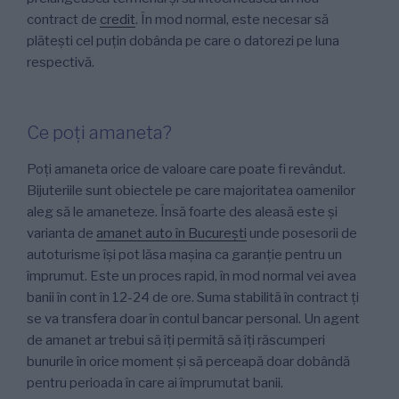
contract de
credit
. În mod normal, este necesar să
plătești cel puțin dobânda pe care o datorezi pe luna
respectivă.
Ce poți amaneta?
Poți amaneta orice de valoare care poate fi revândut.
Bijuteriile sunt obiectele pe care majoritatea oamenilor
aleg să le amaneteze. Însă foarte des aleasă este și
varianta de
amanet auto în București
unde posesorii de
autoturisme își pot lăsa mașina ca garanție pentru un
împrumut. Este un proces rapid, în mod normal vei avea
banii în cont în 12-24 de ore. Suma stabilită în contract ți
se va transfera doar în contul bancar personal. Un agent
de amanet ar trebui să îți permită să îți răscumperi
bunurile în orice moment și să perceapă doar dobândă
pentru perioada în care ai împrumutat banii.