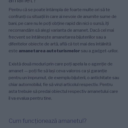
Pentru că se poate întâmpla de foarte multe ori să te
confrunți cu situații în care ai nevoie de anumite sume de
bani, pe care nu le poți obține rapid din nici o sursă, îți
recomandăm să alegi varianta de amanet. Dacă cel mai
frecvent se întâlnește amanetarea bijuteriilor sau a
diferitelor obiecte de artă, află că tot mai des întâlnită
este
amanetarea autoturismelor
sau a gadget-urilor.
Există două moduri prin care poți apela la o agenție de
amanet — poți fie să lași ceva valoros ca și garanție
pentru un împrumut, de exemplu bijuterii, o antichitate sau
chiar automobilul, fie să vinzi articolul respectiv. Pentru
asta trebuie să predai obiectul respectiv amanetului care
îl va evalua pentru tine.
Cum funcționează amanetul?