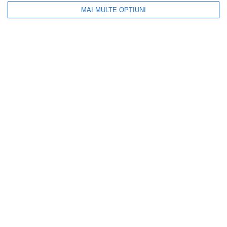
MAI MULTE OPȚIUNI
INFOACTUAL
Proiect de lege pentru recalcularea
pensiilor fără termen limită la contestații