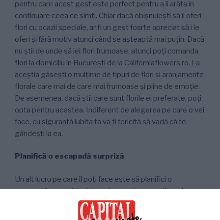
pentru care acest gest este perfect pentru a îi arăta în
continuare ceea ce simți. Chiar dacă obișnuiești să îi oferi
flori cu ocazii speciale, ar fi un gest foarte apreciat să i le
oferi și fără motiv atunci când se așteaptă mai puțin. Dacă
nu știi de unde să iei flori frumoase, atunci poți comanda
flori la domiciliu în București
de la Californiaflowers.ro. La
aceștia găsești o mulțime de tipuri de flori și aranjamente
florale care mai de care mai frumoase și pline de emoție.
De asemenea, dacă știi care sunt florile ei preferate, poți
opta pentru acestea. Indiferent de alegerea pe care o vei
face, cu siguranță iubita ta va fi fericită să vadă că te
gândești la ea.
Planifică o escapadă surpriză
Un alt lucru pe care îl poți face este să planifici o
escapadă surpriză în doi pentru a petrece un timp de
calitate împreună departe de zgomotul orașului. Dacă vă
place natura, o ieșire cu cortul sau o cățărare pe munte