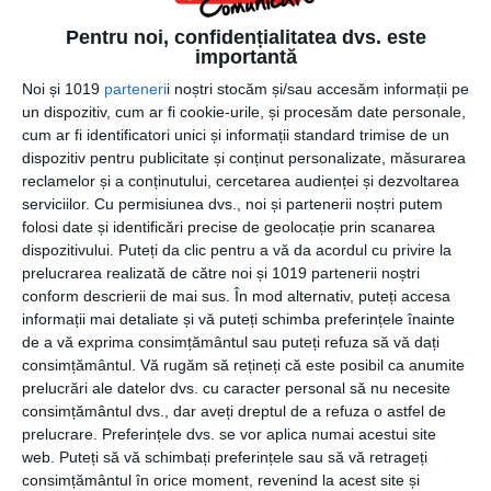
pot fi o idee excelentă pentru a petrece o zi minunată. În
Pentru noi, confidențialitatea dvs. este
altă ordine de idei, dacă vă plac un altfel de activități,
importantă
atunci poți să o duci la o locație cu piscină, spa unde să vă
Noi și 1019
parteneri
i noștri stocăm și/sau accesăm informații pe
puteți relaxa. Nu uita că contează mulți ca activitățile pe
un dispozitiv, cum ar fi cookie-urile, și procesăm date personale,
care le plănuiește să fie pe gustul amândurora pentru a vă
cum ar fi identificatori unici și informații standard trimise de un
putea distra și simți bine împreună.
dispozitiv pentru publicitate și conținut personalizate, măsurarea
reclamelor și a conținutului, cercetarea audienței și dezvoltarea
În concluzie, mereu poți găsi o cale prin care să-ți
serviciilor.
Cu permisiunea dvs., noi și partenerii noștri putem
impresionezi partenera chiar dacă aveți o relație de lungă
folosi date și identificări precise de geolocație prin scanarea
durată. Este necesar doar să îți faci timp să plănuiești și
dispozitivului. Puteți da clic pentru a vă da acordul cu privire la
prelucrarea realizată de către noi și 1019 partenerii noștri
să oferi ceva din toată inima pentru ca ea să nu uite că o
conform descrierii de mai sus. În mod alternativ, puteți accesa
iubești la fel de mult ca atunci când v-ați cunoscut.
informații mai detaliate și vă puteți schimba preferințele înainte
de a vă exprima consimțământul sau puteți refuza să vă dați
Sursa foto: Unsplash.com
consimțământul.
Vă rugăm să rețineți că este posibil ca anumite
prelucrări ale datelor dvs. cu caracter personal să nu necesite
consimțământul dvs., dar aveți dreptul de a refuza o astfel de
prelucrare. Preferințele dvs. se vor aplica numai acestui site
web. Puteți să vă schimbați preferințele sau să vă retrageți
CATEGORII
FĂRĂ CATEGORIE
consimțământul în orice moment, revenind la acest site și