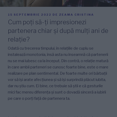
PUBLICAT
15 SEPTEMBRIE 2022
DE
ZEAMA CRISTINA
PE
Cum poți să-ți impresionezi
partenera chiar și după mulți ani de
relație?
Odată cu trecerea timpului, în relațiile de cuplu se
instalează monotonia, însă asta nu înseamnă că partenerii
nu se mai iubesc ca la început. Din contră, o relație matură
în care ambii parteneri se cunosc foarte bine, este o mare
realizare pe plan sentimental. De foarte multe ori bărbații
vor să își arate afecțiunea și să își surprindă plăcut iubita,
dar nu știu cum. Ei bine, ce trebuie să știi e că gesturile
mici fac mereu diferența și sunt o dovadă sinceră a iubirii
pe care o porți față de partenera ta.