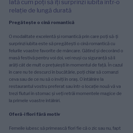
Iată cum poți să îți surprinzi iubita într-o
relație de lungă durată
Pregătește o cină romantică
O modalitate excelentă și romantică prin care poți să-ți
surprinzi iubita este să pregătești o cină romantică cu
felurile voastre favorite de mâncare. Gătind și decorând o
masă festivă pentru voi doi, vei reuși cu siguranță să îi
arăți cât de mult o prețuiești în momentul de față. În cazul
în care nu te descurci în bucătărie, poți chiar să comanzi
ceva sau de ce nu să o inviți în oraș. O întâlnire la
restaurantul vostru preferat sau într-o locație nouă vă va
trezi fluturi în stomac și veți retrăi momentele magice de
la primele voastre întâlniri.
Oferă-i flori fără motiv
Femeile iubesc să primească flori fie că o zic sau nu, fapt