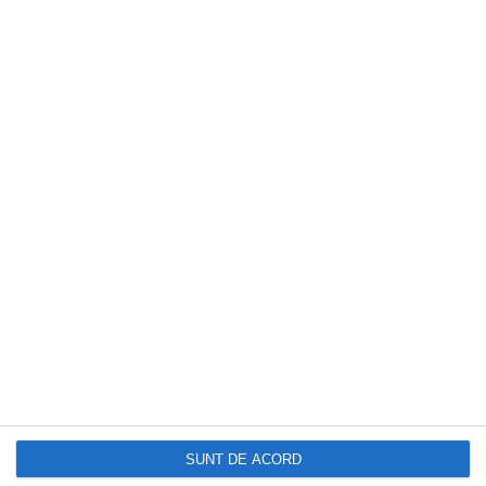
funcționează calculul ascuns în puncte
DOCTORUL ZILEI
„Sunt cardiolog și există trei alimente pe
care nu le-aș mânca sau bea niciodată”
SUNT DE ACORD