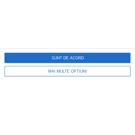
SUNT DE ACORD
DOCTORUL ZILEI
MAI MULTE OPȚIUNI
Cercetătorii confirmă: această vitamină
poate încetini îmbătrânirea celulară