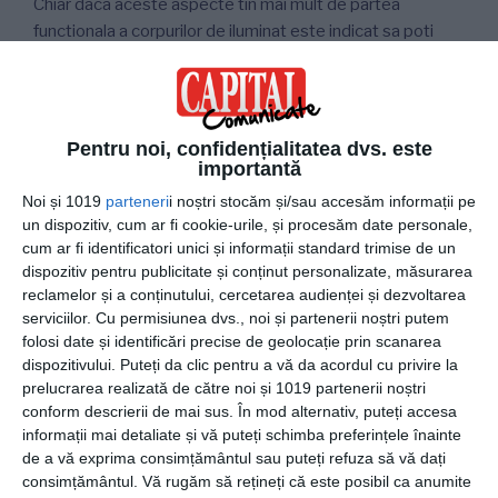
Chiar daca aceste aspecte tin mai mult de partea
functionala a corpurilor de iluminat este indicat sa poti
avea un control cat mai mare asupra intensitatii si
temperaturii de culoare a lustrei. O solutie simpla si
eficienta poate fi montarea unui variator de tensiune inca
de la inceputul lucrarii. O alta solutie disponibila pentru
Pentru noi, confidențialitatea dvs. este
oricine isi doreste o casa SMART moderna poate opta
importantă
pentru controlul de la distanta, fie prin telecomanda, fie
Noi și 1019
parteneri
i noștri stocăm și/sau accesăm informații pe
prin aplicatie de pe telefon sau tableta ori chiar control
un dispozitiv, cum ar fi cookie-urile, și procesăm date personale,
prin intermediul Amazon Alexa sau Google Home.
cum ar fi identificatori unici și informații standard trimise de un
dispozitiv pentru publicitate și conținut personalizate, măsurarea
reclamelor și a conținutului, cercetarea audienței și dezvoltarea
Starea de spirit este influentata de temperatura de
serviciilor.
Cu permisiunea dvs., noi și partenerii noștri putem
culoare a luminii si, mai mult decat atat, aceasta poate
folosi date și identificări precise de geolocație prin scanarea
influenta perceptia asupra elementelor din incapere,
dispozitivului. Puteți da clic pentru a vă da acordul cu privire la
motiv pentru care daca camera este folosita ca o
prelucrarea realizată de către noi și 1019 partenerii noștri
incapere de relaxare este indicat sa se opteze pentru o
conform descrierii de mai sus. În mod alternativ, puteți accesa
lumina calda si primitoare, insa daca aceasta este folosita
informații mai detaliate și vă puteți schimba preferințele înainte
pentru activitati ce necesita concentrare si atentie la
de a vă exprima consimțământul sau puteți refuza să vă dați
consimțământul.
Vă rugăm să rețineți că este posibil ca anumite
detalii este recomandata o lumina rece, care apartine