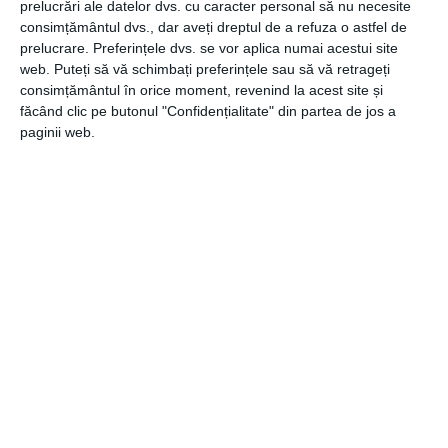
prelucrări ale datelor dvs. cu caracter personal să nu necesite
spectrului albastru.
consimțământul dvs., dar aveți dreptul de a refuza o astfel de
prelucrare. Preferințele dvs. se vor aplica numai acestui site
Fie ca doresti sa iti reamenajezi propriul spatiu, esti home
web. Puteți să vă schimbați preferințele sau să vă retrageți
designer si ai proiecte de remodernizare ale spatiilor
consimțământul în orice moment, revenind la acest site și
rezidentiale sau te numeri printre distribuitorii de lustre si
făcând clic pe butonul "Confidențialitate" din partea de jos a
alte corpuri de iluminat, trebuie sa sti
paginii web.
ca
VtacSmartHome
iti va oferi cele mai bune solutii de
proiectare si iluminare si, de asemenea, este in cautare
de noi parteneri.
CATEGORII
COMUNICATE
,
ENERGIE
,
GENERALE
Navigare
Articolul
ANTERIOR
în
anterior
Speedwell începe lucrările pentru Paltim, cel