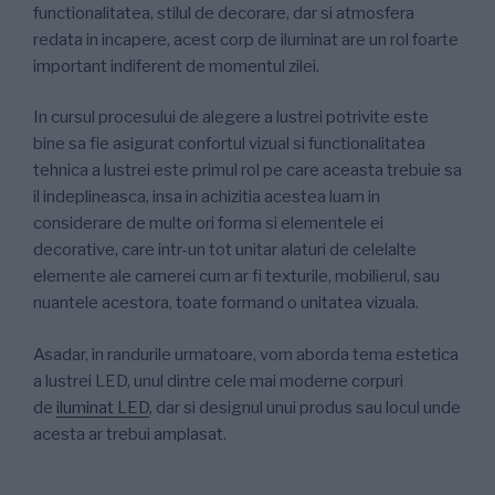
functionalitatea, stilul de decorare, dar si atmosfera
redata in incapere, acest corp de iluminat are un rol foarte
important indiferent de momentul zilei.
In cursul procesului de alegere a lustrei potrivite este
bine sa fie asigurat confortul vizual si functionalitatea
tehnica a lustrei este primul rol pe care aceasta trebuie sa
il indeplineasca, insa in achizitia acestea luam in
considerare de multe ori forma si elementele ei
decorative, care intr-un tot unitar alaturi de celelalte
elemente ale camerei cum ar fi texturile, mobilierul, sau
nuantele acestora, toate formand o unitatea vizuala.
Asadar, in randurile urmatoare, vom aborda tema estetica
a lustrei LED, unul dintre cele mai moderne corpuri
de
iluminat LED
, dar si designul unui produs sau locul unde
acesta ar trebui amplasat.