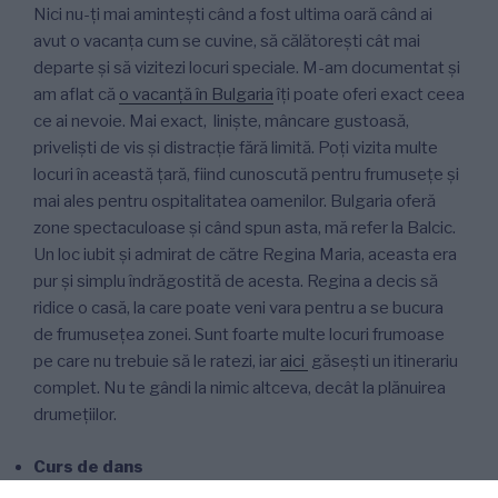
Nici nu-ți mai amintești când a fost ultima oară când ai
avut o vacanța cum se cuvine, să călătorești cât mai
departe și să vizitezi locuri speciale. M-am documentat și
am aflat că
o vacanță în Bulgaria
îți poate oferi exact ceea
ce ai nevoie. Mai exact, liniște, mâncare gustoasă,
priveliști de vis și distracție fără limită. Poți vizita multe
locuri în această țară, fiind cunoscută pentru frumusețe și
mai ales pentru ospitalitatea oamenilor. Bulgaria oferă
zone spectaculoase și când spun asta, mă refer la Balcic.
Un loc iubit și admirat de către Regina Maria, aceasta era
pur și simplu îndrăgostită de acesta. Regina a decis să
ridice o casă, la care poate veni vara pentru a se bucura
de frumusețea zonei. Sunt foarte multe locuri frumoase
pe care nu trebuie să le ratezi, iar
aici
găsești un itinerariu
complet. Nu te gândi la nimic altceva, decât la plănuirea
drumețiilor.
Curs de dans