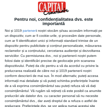
Un curs de dans este o opțiune ideală în care poți
combina relaxarea cu mișcarea. În acest mod, scapi de
kilogramele în plus, dar te simți și bine. Vei obține două
Pentru noi, confidențialitatea dvs. este
lucruri foarte importante, de bun augur pentru tine. Dansul
importantă
te poate ajuta să devii mai curajos și un bun dansator
Noi și 1019
parteneri
i noștri stocăm și/sau accesăm informații pe
atunci când ești pe ring, la o petrecere.
un dispozitiv, cum ar fi cookie-urile, și procesăm date personale,
cum ar fi identificatori unici și informații standard trimise de un
Ar trebui să existe multe momente dedicate strict
dispozitiv pentru publicitate și conținut personalizate, măsurarea
persoanei tale. Tu poți contribui la îndeplinirea acestui
reclamelor și a conținutului, cercetarea audienței și dezvoltarea
obiectiv, făcând posibile ideile expuse mai sus. Psihicul
serviciilor.
Cu permisiunea dvs., noi și partenerii noștri putem
folosi date și identificări precise de geolocație prin scanarea
tău are nevoie de pauză, mai ales când vine vorba de
dispozitivului. Puteți da clic pentru a vă da acordul cu privire la
probleme și situații complicate. Ești om și, inevitabil,
prelucrarea realizată de către noi și 1019 partenerii noștri
acumuleazi stres si energii negative, care trebuie
conform descrierii de mai sus. În mod alternativ, puteți accesa
înlăturate. Realizează ceea ce este mai bine pentru tine și
informații mai detaliate și vă puteți schimba preferințele înainte
oferă-ți clipe frumoase! Nu aștepta de la altcineva să facă
de a vă exprima consimțământul sau puteți refuza să vă dați
acest lucru.
consimțământul.
Vă rugăm să rețineți că este posibil ca anumite
prelucrări ale datelor dvs. cu caracter personal să nu necesite
consimțământul dvs., dar aveți dreptul de a refuza o astfel de
Sursa foto: Shutterstock.com
prelucrare. Preferințele dvs. se vor aplica numai acestui site