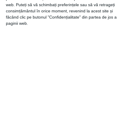
web. Puteți să vă schimbați preferințele sau să vă retrageți
consimțământul în orice moment, revenind la acest site și
făcând clic pe butonul "Confidențialitate" din partea de jos a
paginii web.
CATEGORII
COMUNICATE
,
TURISM
Navigare
Articolul
ANTERIOR
în
anterior
Ce este important când cumpărăm un covor
articole
pentru zone cu trafic intens
Articolul
URMĂTOR
următor
De ce sunt ofertele de angajari in videochat din
Bucuresti tot mai cautate in randul tinerelor
Recomandari