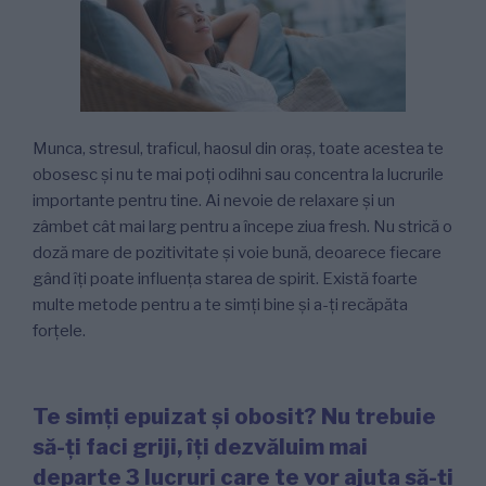
Munca, stresul, traficul, haosul din oraș, toate acestea te
obosesc și nu te mai poți odihni sau concentra la lucrurile
importante pentru tine. Ai nevoie de relaxare și un
zâmbet cât mai larg pentru a începe ziua fresh. Nu strică o
doză mare de pozitivitate și voie bună, deoarece fiecare
gând îți poate influența starea de spirit. Există foarte
multe metode pentru a te simți bine și a-ți recăpăta
forțele.
Te simți epuizat și obosit? Nu trebuie
să-ți faci griji, îți dezvăluim mai
departe 3 lucruri care te vor ajuta să-ți