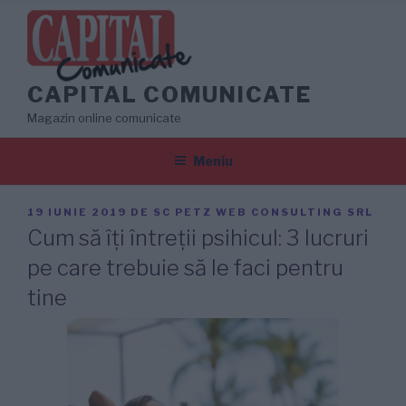
Sari
la
conținut
CAPITAL COMUNICATE
Magazin online comunicate
Meniu
PUBLICAT
19 IUNIE 2019
DE
SC PETZ WEB CONSULTING SRL
PE
Cum să îți întreții psihicul​: 3 lucruri
pe care trebuie să le faci pentru
tine