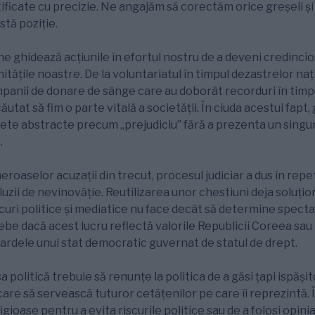
tificate cu precizie. Ne angajăm să corectăm orice greșeli ș
tă poziție.
 ne ghidează acțiunile în efortul nostru de a deveni credincioș
itățile noastre. De la voluntariatul în timpul dezastrelor naț
anii de donare de sânge care au doborât recorduri în timpu
utat să fim o parte vitală a societății. În ciuda acestui fapt
ete abstracte precum „prejudiciu” fără a prezenta un singu
.
meroaselor acuzații din trecut, procesul judiciar a dus în repe
luzii de nevinovăție. Reutilizarea unor chestiuni deja soluți
uri politice și mediatice nu face decât să determine spectato
rebe dacă acest lucru reflectă valorile Republicii Coreea sau
ardele unui stat democratic guvernat de statul de drept.
a politică trebuie să renunțe la politica de a găsi țapi ispășit
care să servească tuturor cetățenilor pe care îi reprezintă. 
eligioase pentru a evita riscurile politice sau de a folosi opini