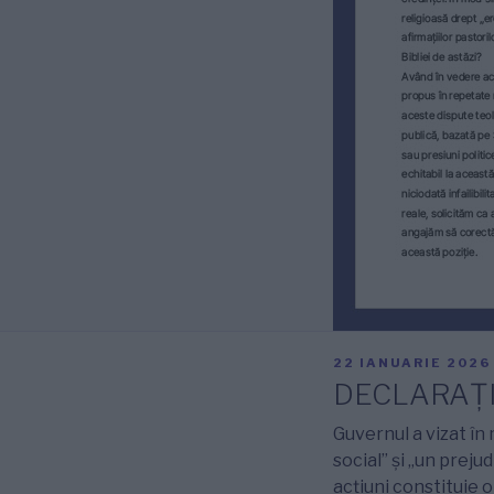
PUBLICAT
22 IANUARIE 2026
PE
DECLARAȚ
Guvernul a vizat în
social” și „un preju
acțiuni constituie o