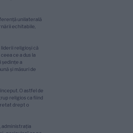
rferență unilaterală
nării echitabile,
iderii religioși că
 ceea ce a dus la
i ședințe a
ună și măsuri de
 început. O astfel de
up religios ca fiind
pretat drept o
 administrația