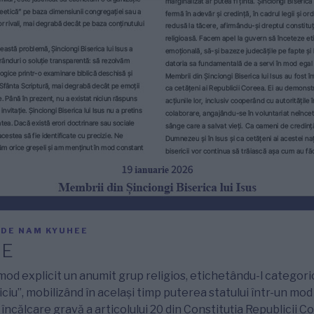
DE
NAM KYUHEE
IE
 mod explicit un anumit grup religios, etichetându-l categori
diciu”, mobilizând în același timp puterea statului într-un mod
 încălcare gravă a articolului 20 din Constituția Republicii C