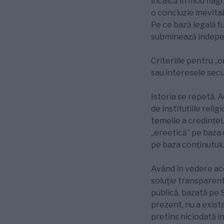
încalcă în mod flagr
o concluzie inevita
Pe ce bază legală f
subminează indepen
Criteriile pentru „
sau interesele secul
Istoria se repetă. A
de instituțiile relig
temelie a credinței.
„ereetică” pe baza 
pe baza conținutului
Având în vedere ace
soluție transparent
publică, bazată pe 
prezent, nu a exista
pretins niciodată in