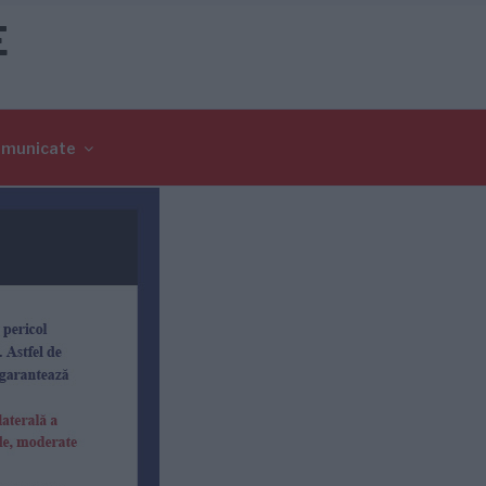
E
omunicate