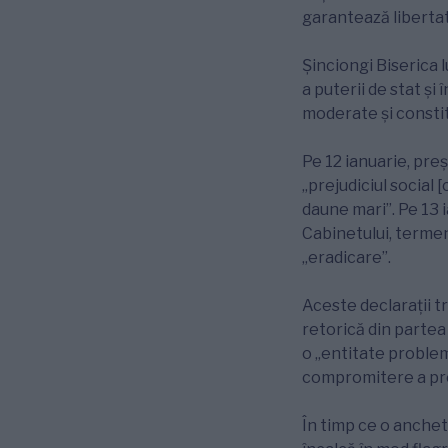
garantează libertate
Șinciongi Biserica l
a puterii de stat și
moderate și constit
Pe 12 ianuarie, preș
„prejudiciul social 
daune mari”. Pe 13 i
Cabinetului, terme
„eradicare”.
Aceste declarații tr
retorică din partea
o „entitate problem
compromitere a proc
În timp ce o anche