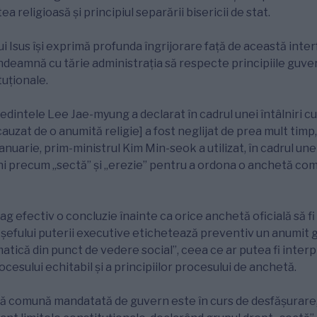
a religioasă și principiul separării bisericii de stat.
ui Isus își exprimă profunda îngrijorare față de această inte
 îndeamnă cu tărie administrația să respecte principiile guver
uționale.
edintele Lee Jae-myung a declarat în cadrul unei întâlniri cu l
[cauzat de o anumită religie] a fost neglijat de prea mult timp,
anuarie, prim-ministrul Kim Min-seok a utilizat, în cadrul une
ni precum „sectă” și „erezie” pentru a ordona o anchetă com
ag efectiv o concluzie înainte ca orice anchetă oficială să fi
 șefului puterii executive etichetează preventiv un anumit gr
atică din punct de vedere social”, ceea ce ar putea fi inter
esului echitabil și a principiilor procesului de anchetă.
tă comună mandatată de guvern este în curs de desfășurare,