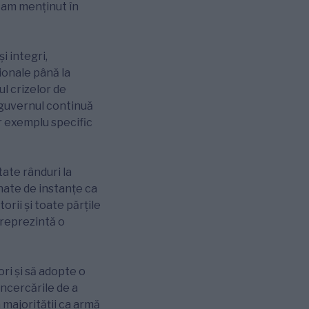
i am menținut în
i integri,
ionale până la
l crizelor de
, guvernul continuă
r exemplu specific
tate rânduri la
onate de instanțe ca
rii și toate părțile
 reprezintă o
ori și să adopte o
Încercările de a
a majorității ca armă