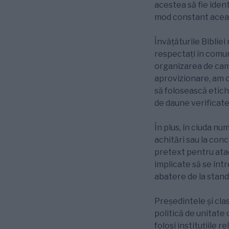
acestea să fie iden
mod constant aceas
Învățăturile Bibliei
respectați în comun
organizarea de camp
aprovizionare, am că
să folosească etich
de daune verificate
În plus, în ciuda nu
achitări sau la conc
pretext pentru atac
implicate să se înt
abatere de la stand
Președintele și clas
politică de unitate 
folosi instituțiile r