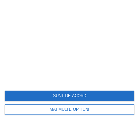
plătească mai mult.Ce spune legea
SUNT DE ACORD
DOCTORUL ZILEI
MAI MULTE OPȚIUNI
Alina Bădic, avertisment pentru toate
zodiile: Portalul astral dintre cele două
eclipse aduce schimbări de destin.