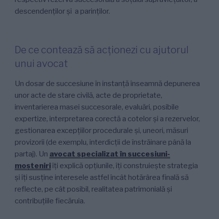
descendenților și a parinților.
De ce contează să acționezi cu ajutorul
unui avocat
Un dosar de succesiune în instanță înseamnă depunerea
unor acte de stare civilă, acte de proprietate,
inventarierea masei succesorale, evaluări, posibile
expertize, interpretarea corectă a cotelor și a rezervelor,
gestionarea excepțiilor procedurale și, uneori, măsuri
provizorii (de exemplu, interdicții de înstrăinare până la
partaj). Un
avocat specializat
în succesiuni-
moșteniri
îți explică opțiunile, îți construiește strategia
și îți susține interesele astfel încât hotărârea finală să
reflecte, pe cât posibil, realitatea patrimonială și
contribuțiile fiecăruia.