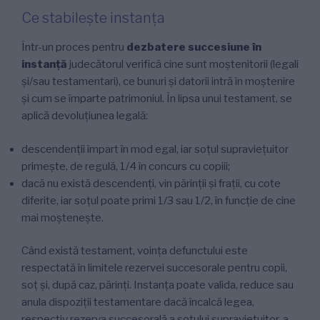
Ce stabilește instanța
Într-un proces pentru
dezbatere succesiune în
instanță
judecătorul verifică cine sunt moștenitorii (legali
și/sau testamentari), ce bunuri și datorii intră în moștenire
și cum se împarte patrimoniul. În lipsa unui testament, se
aplică devoluțiunea legală:
descendenții împart în mod egal, iar soțul supraviețuitor
primește, de regulă, 1/4 în concurs cu copiii;
dacă nu există descendenți, vin părinții și frații, cu cote
diferite, iar soțul poate primi 1/3 sau 1/2, în funcție de cine
mai moștenește.
Când există testament, voința defunctului este
respectată în limitele rezervei succesorale pentru copii,
soț și, după caz, părinți. Instanța poate valida, reduce sau
anula dispoziții testamentare dacă încalcă legea,
respectiv rezerva succesorală a soțului supraviețuitor, a