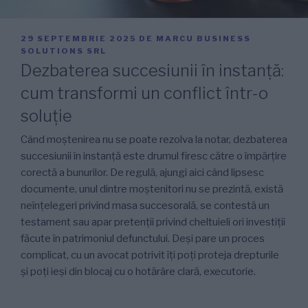
PUBLICAT
29 SEPTEMBRIE 2025
DE
MARCU BUSINESS
PE
SOLUTIONS SRL
Dezbaterea succesiunii în instanță:
cum transformi un conflict într-o
soluție
Când moștenirea nu se poate rezolva la notar, dezbaterea
succesiunii în instanță este drumul firesc către o împărțire
corectă a bunurilor. De regulă, ajungi aici când lipsesc
documente, unul dintre moștenitori nu se prezintă, există
neînțelegeri privind masa succesorală, se contestă un
testament sau apar pretenții privind cheltuieli ori investiții
făcute în patrimoniul defunctului. Deși pare un proces
complicat, cu un avocat potrivit îți poți proteja drepturile
și poți ieși din blocaj cu o hotărâre clară, executorie.