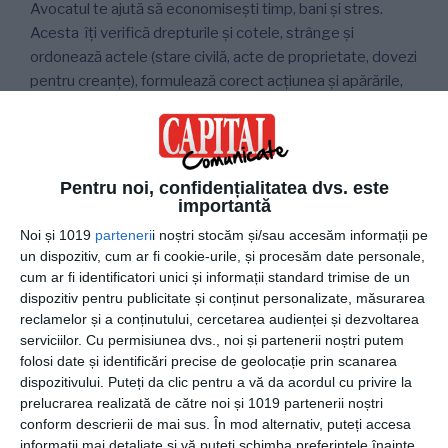
Avocatul te ajută să economisești timp, bani și stres.
Acesta îți verifică drepturile și cotele, strânge și
ordonează actele (stare civilă, acte de proprietate, dovezi
pentru creanțe), formulează corect acțiunea și apărările,
te reprezintă în toate termenele de judecată și
gestionează probele (martori, expertize, evaluări). Când
este util, propune măsuri provizorii (de exemplu, notarea
litigiului în cartea funciară sau interdicția de înstrăinare)
Pentru noi, confidențialitatea dvs. este
pentru a proteja bunurile până la partaj.
importantă
Noi și 1019
parteneri
i noștri stocăm și/sau accesăm informații pe
Dacă există loc de înțelegere, avocatul mediază
un dispozitiv, cum ar fi cookie-urile, și procesăm date personale,
negocierea unui partaj amiabil, iar daca nu se poate
cum ar fi identificatori unici și informații standard trimise de un
ajunge la o înțelegere, susține în instanță soluția care
dispozitiv pentru publicitate și conținut personalizate, măsurarea
reflectă contribuțiile și drepturile tale (inclusiv
reclamelor și a conținutului, cercetarea audienței și dezvoltarea
serviciilor.
Cu permisiunea dvs., noi și partenerii noștri putem
recuperarea cheltuielilor de înmormântare, a datoriilor
folosi date și identificări precise de geolocație prin scanarea
plătite ori a investițiilor utile). După hotărâre, avocatul se
dispozitivului. Puteți da clic pentru a vă da acordul cu privire la
ocupă de punerea ei în aplicare: înscrieri în cartea funciară,
prelucrarea realizată de către noi și 1019 partenerii noștri
executare silită pentru sulte, împărțirea efectivă a
conform descrierii de mai sus. În mod alternativ, puteți accesa
bunurilor.
informații mai detaliate și vă puteți schimba preferințele înainte