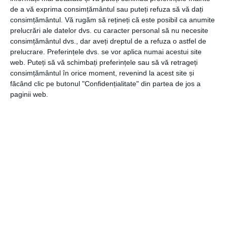
de a vă exprima consimțământul sau puteți refuza să vă dați
Dacă te afli în impas (de exemplu, un moștenitor refuză
consimțământul.
Vă rugăm să rețineți că este posibil ca anumite
prelucrări ale datelor dvs. cu caracter personal să nu necesite
notarul, există un testament contestat sau nu există
consimțământul dvs., dar aveți dreptul de a refuza o astfel de
înțelegere asupra bunurilor) este recomandat să
prelucrare. Preferințele dvs. se vor aplica numai acestui site
programezi o consultanță la un avocat. Acesta va analiza
web. Puteți să vă schimbați preferințele sau să vă retrageți
situația, va strânge probele utile și poate porni acțiunea la
consimțământul în orice moment, revenind la acest site și
judecătorie cu un plan clar: stabilirea moștenitorilor, a
făcând clic pe butonul "Confidențialitate" din partea de jos a
masei succesorale, a cotelor, plus regularizarea
paginii web.
creanțelor între voi.
Apelând la
Cabinet Avocat Gunea
, discuțiile fără
rezultat se pot transforma într-o soluție legală care îți
redă liniștea și drepturile. Contactează acest cabinet de
avocatura pentru o evaluare a cazului și află pașii concreți
către o moștenire împărțită corect.