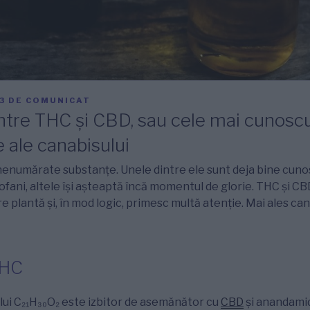
3
DE
COMUNICAT
intre THC și CBD, sau cele mai cunosc
ale canabisului
nenumărate substanțe. Unele dintre ele sunt deja bine cuno
rofani, altele își așteaptă încă momentul de glorie. THC și C
 plantă și, în mod logic, primesc multă atenție. Mai ales can
THC
ui C₂₁H₃₀O₂ este izbitor de asemănător cu
CBD
și anandamid