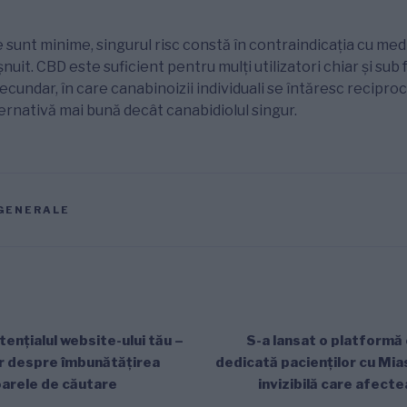
 sunt minime, singurul risc constă în contraindicația cu m
șnuit. CBD este suficient pentru mulți utilizatori chiar și sub 
cundar, în care canabinoizii individuali se întăresc reciproc
ternativă mai bună decât canabidiolul singur.
GENERALE
ențialul website-ului tău –
S-a lansat o platformă 
r despre îmbunătățirea
dedicată pacienților cu Mia
toarele de căutare
invizibilă care afect