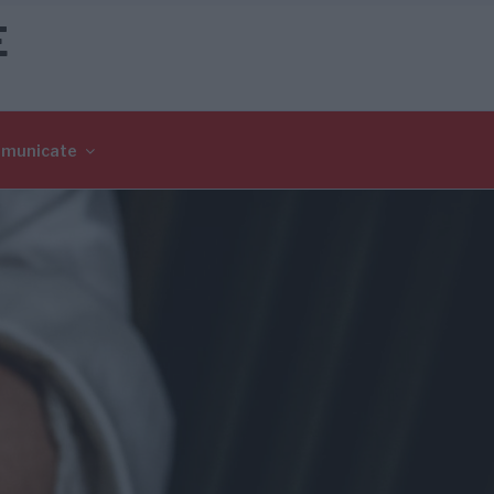
E
omunicate