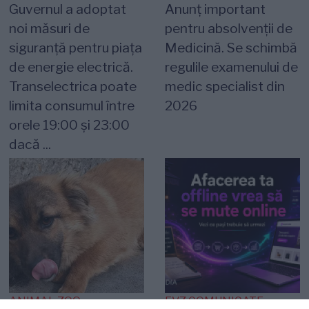
Guvernul a adoptat
Anunț important
noi măsuri de
pentru absolvenții de
siguranță pentru piața
Medicină. Se schimbă
de energie electrică.
regulile examenului de
Transelectrica poate
medic specialist din
limita consumul între
2026
orele 19:00 și 23:00
dacă ...
ANIMAL ZOO
EVZ COMUNICATE