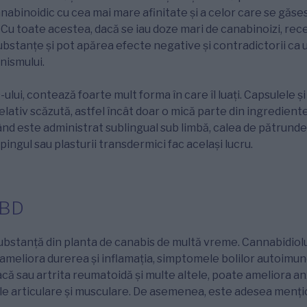
abinoidic cu cea mai mare afinitate și a celor care se găse
 Cu toate acestea, dacă se iau doze mari de canabinoizi, rece
substanțe și pot apărea efecte negative și contradictorii ca
nismului.
D-ului, contează foarte mult forma în care îl luați. Capsulele ș
elativ scăzută, astfel încât doar o mică parte din ingrediente
nd este administrat sublingual sub limbă, calea de pătrund
apingul sau plasturii transdermici fac același lucru.
CBD
ubstanță din planta de canabis de multă vreme. Cannabidiolu
ameliora durerea și inflamația, simptomele bolilor autoimune,
iacă sau artrita reumatoidă și multe altele, poate ameliora an
le articulare și musculare. De asemenea, este adesea mențio