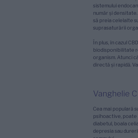
sistemului endocann
număr și densitate.
să preia celelalte 
suprasaturării orga
În plus, în cazul CB
biodisponibilitate r
organism. Atunci câ
directă și rapidă. V
Vanghelie 
Cea mai populară s
psihoactive, poate 
diabetul, boala cel
depresia sau dureri