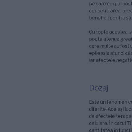
pe care corpul nost
concentrarea, precu
beneficii pentru să
Cu toate acestea, s
poate atenua greața
care multe au fost 
epilepsia atunci câ
iar efectele negati
Dozaj
Este un fenomen co
diferite. Același lu
de efectele terapeu
celulare. În cazul T
cantitatea în funcț