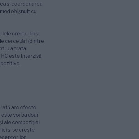
rea și coordonarea,
 mod obișnuit cu
lele creierului și
e cercetări (dintre
ntru a trata
HC este interzisă,
pozitive.
rată are efecte
nu este vorba doar
și ale compoziției
ici și se crește
receptorilor