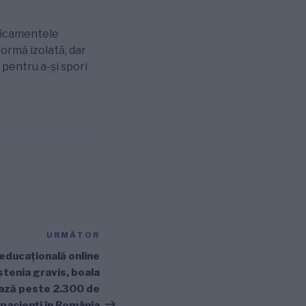
edicamentele
formă izolată, dar
 pentru a-și spori
URMĂTOR
Articolul
următor
educațională online
stenia gravis, boala
ează peste 2.300 de
pacienți în România