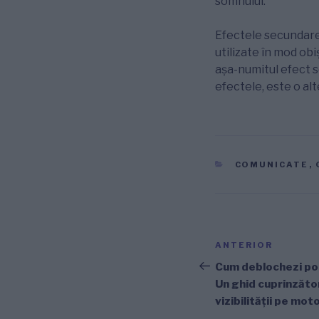
somnului.
Efectele secundare
utilizate în mod obi
așa-numitul efect se
efectele, este o al
CATEGORII
COMUNICATE
,
Navigare
Articolul
ANTERIOR
în
anterior
Cum deblochezi pot
Un ghid cuprinzăto
articole
vizibilității pe mo