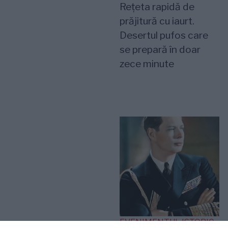
Rețeta rapidă de
prăjitură cu iaurt.
Desertul pufos care
se prepară în doar
zece minute
EVENIMENTUL ISTORIC