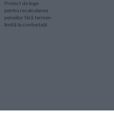
Proiect de lege
pentru recalcularea
pensiilor fără termen
limită la contestații