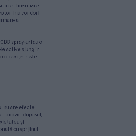
sc în cel mai mare
ptorii nu vor dori
 urmare a
i
CBD spray-uri
au o
le active ajung în
ere în sânge este
l nu are efecte
 cum ar fi lupusul,
xietatea și
nată cu sprijinul