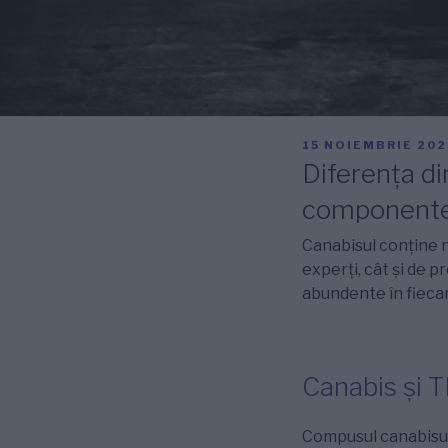
PUBLICAT
15 NOIEMBRIE 202
PE
Diferența d
componente 
Canabisul conține 
experți, cât și de p
abundente în fiecare
Canabis și 
Compusul canabisul