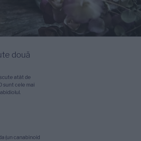
ute două
scute atât de
BD sunt cele mai
abidiolul.
a (un canabinoid