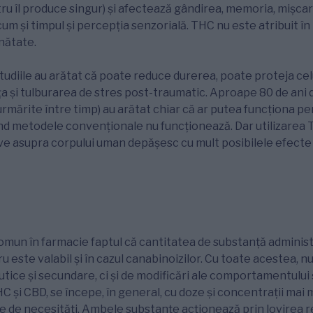
ru îl produce singur) și afectează gândirea, memoria, mișca
m și timpul și percepția senzorială. THC nu este atribuit în
nătate.
tudiile au arătat că poate reduce durerea, poate proteja celu
 și tulburarea de stres post-traumatic. Aproape 80 de ani d
urmărite între timp) au arătat chiar că ar putea funcționa pe
nd metodele convenționale nu funcționează. Dar utilizarea T
ve asupra corpului uman depășesc cu mult posibilele efecte 
mun în farmacie faptul că cantitatea de substanță administ
cru este valabil și în cazul canabinoizilor. Cu toate acestea, 
tice și secundare, ci și de modificări ale comportamentului 
HC și CBD, se începe, în general, cu doze și concentrații mai m
ie de necesități. Ambele substanțe acționează prin lovirea 