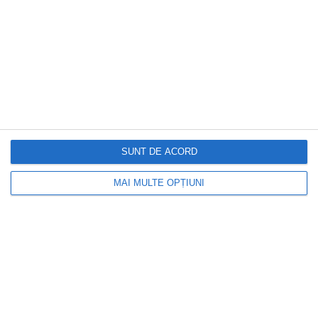
SUNT DE ACORD
MAI MULTE OPȚIUNI
DOCTORUL ZILEI
Ce ajută cancerul să supraviețuiască și
să se răspândească în organism