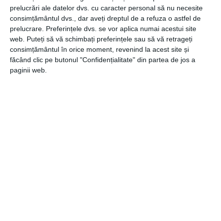
ales că se potrivește atât caselor, cât și apartamentelor
prelucrări ale datelor dvs. cu caracter personal să nu necesite
vechi și noi.
consimțământul dvs., dar aveți dreptul de a refuza o astfel de
prelucrare. Preferințele dvs. se vor aplica numai acestui site
Modernitatea și proporționalitatea sunt două dintre cele
web. Puteți să vă schimbați preferințele sau să vă retrageți
mai importante caracteristici ale stilului minimalist, acesta
consimțământul în orice moment, revenind la acest site și
făcând clic pe butonul "Confidențialitate" din partea de jos a
potrivindu-se la fel de bine atât camerelor mici, cât și
paginii web.
celor mari. Așadar, dacă te gândești la amenajarea
livingului, te poți orienta către el fără griji, indiferent că
locuiești la casă sau apartament.
Sursa foto: Unsplash.com
CATEGORII
GENERALE
,
LIFESTYLE
Navigare