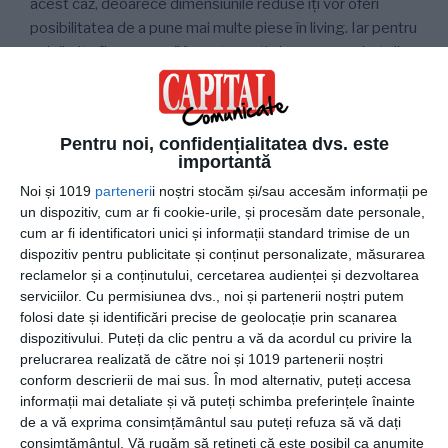
acest caz, deoarece dimensiunile reduse îți vor oferi
posibilitatea de a pune mai multe piese în living. Iar pentru
a delimita fiecare zonă în parte, poți alege un
parchet din
lemn masiv
în culori cu diferențe subtile, astfel încât
trecerea de la o arie la alta să poată fi sesizată ușor. La
Valprestparchet.ro, poți găsi produse care se vor potrivi
Pentru noi, confidențialitatea dvs. este
întregii tale case, nu doar sufrageriei.
importantă
Noi și 1019
parteneri
i noștri stocăm și/sau accesăm informații pe
un dispozitiv, cum ar fi cookie-urile, și procesăm date personale,
3. Minimalismul nu se demodează
cum ar fi identificatori unici și informații standard trimise de un
dispozitiv pentru publicitate și conținut personalizate, măsurarea
În ultimii ani, tendințele în designul interior s-au îndreptat
reclamelor și a conținutului, cercetarea audienței și dezvoltarea
către minimalism care înseamnă ergonomie și
serviciilor.
Cu permisiunea dvs., noi și partenerii noștri putem
sustenabilitate. Mobilierul realizat în acest stil poate lua
folosi date și identificări precise de geolocație prin scanarea
orice formă de la pătrată sau dreptunghiulară la piese cu
dispozitivului. Puteți da clic pentru a vă da acordul cu privire la
linii rotunjite, rafinate, pretându-se oricărui gust. Așadar,
prelucrarea realizată de către noi și 1019 partenerii noștri
chiar și atunci când dorești să amenajezi un living mare,
conform descrierii de mai sus. În mod alternativ, puteți accesa
informații mai detaliate și vă puteți schimba preferințele înainte
vei găsi piesele potrivite care să se potrivească
de a vă exprima consimțământul sau puteți refuza să vă dați
gusturilor tale și să nu se demodeze prea repede, mai
consimțământul.
Vă rugăm să rețineți că este posibil ca anumite