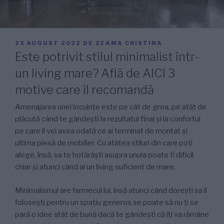
PUBLICAT
23 AUGUST 2022
DE
ZEAMA CRISTINA
PE
Este potrivit stilul minimalist într-
un living mare? Află de AICI 3
motive care îl recomandă
Amenajarea unei locuințe este pe cât de grea, pe atât de
plăcută când te gândești la rezultatul final și la confortul
pe care îl vei avea odată ce ai terminat de montat și
ultima piesă de mobilier. Cu atâtea stiluri din care poți
alege, însă, sa te hotărăști asupra unuia poate fi dificil
chiar și atunci când ai un living suficient de mare.
Minimalismul are farmecul lui, însă atunci când dorești sa îl
folosești pentru un spațiu generos se poate să nu ți se
pară o idee atât de bună dacă te gândești că îți va rămâne