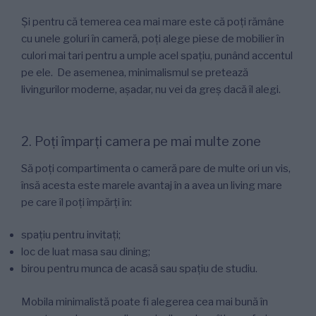
Și pentru că temerea cea mai mare este că poți rămâne
cu unele goluri în cameră, poți alege piese de mobilier în
culori mai tari pentru a umple acel spațiu, punând accentul
pe ele. De asemenea, minimalismul se pretează
livingurilor moderne, așadar, nu vei da greș dacă îl alegi.
2. Poți împarți camera pe mai multe zone
Să poți compartimenta o cameră pare de multe ori un vis,
însă acesta este marele avantaj în a avea un living mare
pe care îl poți împărți în:
spațiu pentru invitați;
loc de luat masa sau dining;
birou pentru munca de acasă sau spațiu de studiu.
Mobila minimalistă poate fi alegerea cea mai bună în