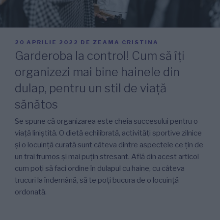
PUBLICAT
20 APRILIE 2022
DE
ZEAMA CRISTINA
PE
Garderoba la control! Cum să îți
organizezi mai bine hainele din
dulap, pentru un stil de viață
sănătos
Se spune că organizarea este cheia succesului pentru o
viață liniștită. O dietă echilibrată, activități sportive zilnice
și o locuință curată sunt câteva dintre aspectele ce țin de
un trai frumos și mai puțin stresant. Află din acest articol
cum poți să faci ordine în dulapul cu haine, cu câteva
trucuri la îndemână, să te poți bucura de o locuință
ordonată.