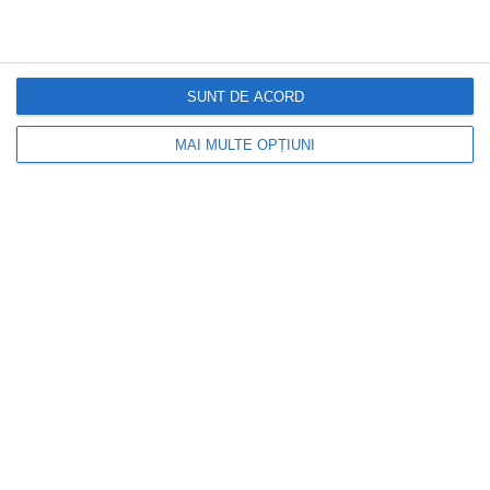
SUNT DE ACORD
MAI MULTE OPȚIUNI
DOCTORUL ZILEI
Cele cinci băuturi care pot ajuta la
menținerea glicemiei sub control pe
timpul nopții. Ce recomandă specialiștii