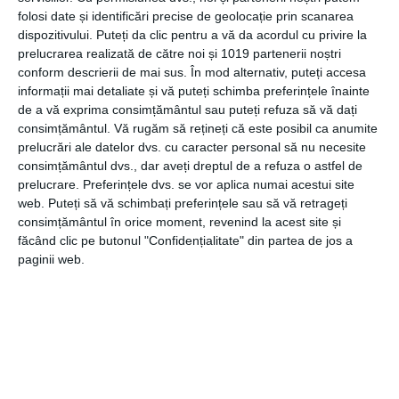
folosi date și identificări precise de geolocație prin scanarea
hainele de iarnă pot sta deoparte de cele potrivite
dispozitivului. Puteți da clic pentru a vă da acordul cu privire la
anotimpului călduros.
prelucrarea realizată de către noi și 1019 partenerii noștri
conform descrierii de mai sus. În mod alternativ, puteți accesa
Nu doar că îți va fi mult mai ușor să găsești ceea ce ai
informații mai detaliate și vă puteți schimba preferințele înainte
nevoie, dar vei fi și mult mai organizată în acest fel. În
de a vă exprima consimțământul sau puteți refuza să vă dați
același timp vei putea “scăpa” de hainele pe care poate
consimțământul.
Vă rugăm să rețineți că este posibil ca anumite
nu mai ai de gând să le porți prea curând.
prelucrări ale datelor dvs. cu caracter personal să nu necesite
consimțământul dvs., dar aveți dreptul de a refuza o astfel de
prelucrare. Preferințele dvs. se vor aplica numai acestui site
web. Puteți să vă schimbați preferințele sau să vă retrageți
consimțământul în orice moment, revenind la acest site și
Apelează la ajutorul unei prietene, dacă te simți
făcând clic pe butonul "Confidențialitate" din partea de jos a
depășită
paginii web.
Poate că organizarea lucrurilor nu este punctul tău forte
sau poate pur și simplu nu îți place acest task. În doi,
timpul trece mai repede și cu folos, așa că poți cere
ajutorul unei prietene bune dacă vrei să faci ordine în