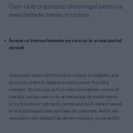
Cum să îți organizezi dressingul pentru a
avea hainele mereu în ordine
Începe cu trierea hainelor pe care nu le-ai mai purtat
demult
Deși poate părea dificil la prima vedere, în realitate, a te
apuca de ordine în dulapul cu haine poate fi și util și
relaxant. Un prim pas ar fi să selectezi hainele care nu îți
mai plac sau pe care nu le-ai mai purtat de multă vreme.
Le poți sorta pe categorii, ca mai apoi să le donezi sau să
le reciclezi la punctele speciale de colectare. Astfel vei
descoperi cum dulapul tău devine mai ușor și mai aerisit.