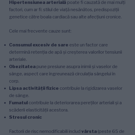
Hipertensiunea arterială
poate fi cauzată de mai mulți
factori, cum ar fi: stilul de viață nesănătos, predispoziții
genetice către boala cardiacă sau alte afecțiuni cronice.
Cele mai frecvente cauze sunt:
Consumul excesiv de sare
este un factor care
determină retenția de apă și creșterea valorilor tensiunii
arteriale.
Obezitatea
pune presiune asupra inimii și vaselor de
sânge, aspect care îngreunează circulația sângelui în
corp.
Lipsa activității fizice
contribuie la rigidizarea vaselor
de sânge.
Fumatul
contribuie la deteriorarea pereților arteriali și a
scăderii elasticității acestora.
Stresul cronic
Factorii de risc nemodificabili includ
vârsta
(peste 65 de