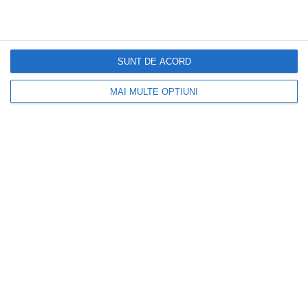
SUNT DE ACORD
MAI MULTE OPȚIUNI
DOCTORUL ZILEI
„Sunt cardiolog și există trei alimente pe
care nu le-aș mânca sau bea niciodată”