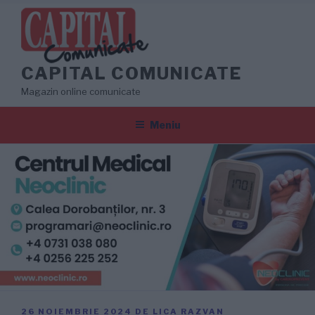
Sari
la
conținut
CAPITAL COMUNICATE
Magazin online comunicate
Meniu
PUBLICAT
26 NOIEMBRIE 2024
DE
LICA RAZVAN