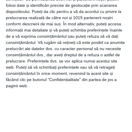
cum ar fi mersul pe jos, ajută la menținerea greutății
folosi date și identificări precise de geolocație prin scanarea
corporale și îmbunătățește sănătatea cardiovasculară.
dispozitivului. Puteți da clic pentru a vă da acordul cu privire la
prelucrarea realizată de către noi și 1019 partenerii noștri
Renunțarea la fumat
conform descrierii de mai sus. În mod alternativ, puteți accesa
informații mai detaliate și vă puteți schimba preferințele înainte
Substanțele toxice din fumul de țigară accelerează
de a vă exprima consimțământul sau puteți refuza să vă dați
consimțământul.
Vă rugăm să rețineți că este posibil ca anumite
rigidizarea arterială și cresc riscul de hipertensiune
prelucrări ale datelor dvs. cu caracter personal să nu necesite
arterială.
consimțământul dvs., dar aveți dreptul de a refuza o astfel de
prelucrare. Preferințele dvs. se vor aplica numai acestui site
web. Puteți să vă schimbați preferințele sau să vă retrageți
consimțământul în orice moment, revenind la acest site și
Importanța consultului medical
făcând clic pe butonul "Confidențialitate" din partea de jos a
paginii web.
Simptomele precum: durerile de cap frecvente, amețelile,
oboseala sau dificultățile de respirație pot fi primele
indicii ale unor valori tensionale ridicate și necesită
evaluare imediată. Este recomandată măsurarea tensiunii
arteriale o dată pe an, cu precădere după vârsta de 40 de
ani. Echipa de medici
cardiologi Timișoara
de la
Centrul