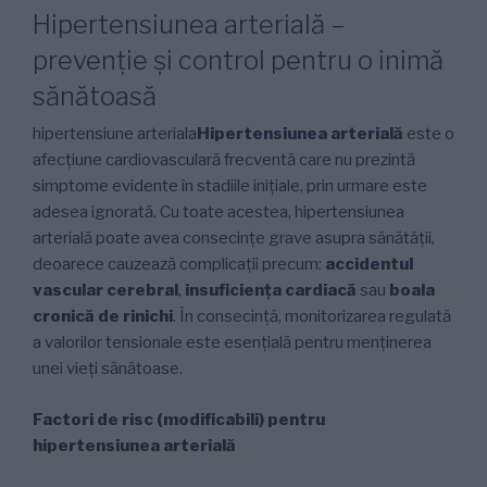
PE
Hipertensiunea arterială –
prevenție și control pentru o inimă
sănătoasă
hipertensiune arteriala
Hipertensiunea arterială
este o
afecțiune cardiovasculară frecventă care nu prezintă
simptome evidente în stadiile inițiale, prin urmare este
adesea ignorată. Cu toate acestea, hipertensiunea
arterială poate avea consecințe grave asupra sănătății,
deoarece cauzează complicații precum:
accidentul
vascular cerebral
,
insuficiența cardiacă
sau
boala
cronică de rinichi
. În consecință, monitorizarea regulată
a valorilor tensionale este esențială pentru menținerea
unei vieți sănătoase.
Factori de risc (modificabili) pentru
hipertensiunea arterială