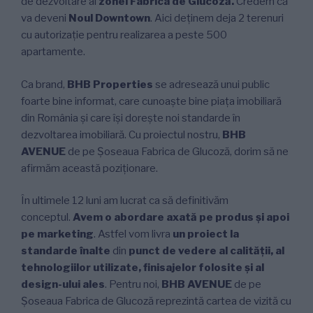
de dezvoltare al
zonei Fabrica de Glucoză.
Credem că
va
deveni
Noul Downtown
. Aici deținem deja 2 terenuri
cu autorizație pentru realizarea a peste 500
apartamente.
Ca brand,
BHB Properties
se adresează unui public
foarte bine informat, care cunoaște bine piața imobiliară
din România și care își dorește noi standarde în
dezvoltarea imobiliară. Cu proiectul nostru,
BHB
AVENUE
de pe Șoseaua Fabrica de Glucoză, dorim să ne
afirmăm această poziționare.
În ultimele 12 luni am lucrat ca să definitivăm
conceptul.
Avem o abordare axată pe produs și apoi
pe marketing
. Astfel vom livra
un proiect la
standarde înalte
din
punct de vedere al calității, al
tehnologiilor utilizate, finisajelor folosite și al
design-ului ales
. Pentru noi,
BHB AVENUE
de pe
Șoseaua Fabrica de Glucoză reprezintă cartea de vizită cu