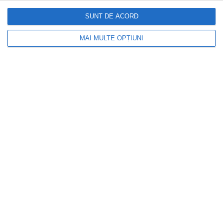
Portalul Leului 8/8 aduce abundență. 5
SUNT DE ACORD
zodii intră în cea mai prosperă zi a anului
MAI MULTE OPȚIUNI
INFOACTUAL
Proiect de lege pentru recalcularea
pensiilor fără termen limită la contestații