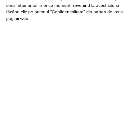
consimțământul în orice moment, revenind la acest site și
făcând clic pe butonul "Confidențialitate" din partea de jos a
paginii web.
CATEGORII
CONSTRUCTII
,
GENERALE
Navigare
Articolul
ANTERIOR
în
anterior
Ce este bilantul contabil – definitie, exemple si
articole
beneficii
Articolul
URMĂTOR
următor
17 Firme românești își expun colecțiile de mobilier
din lemn masiv la Salone del Mobile.Milano, ediția
aprilie 2024