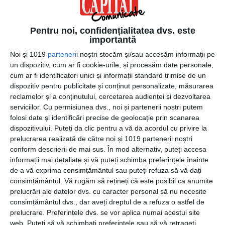
transparență, inovație și performanță.
„Credem că odată cu creșterea nivelului de trai, atenția
Pentru noi, confidențialitatea dvs. este
importantă
pe care cumpărătorii o acordă procesului de achiziție și
felul în care aceștia iau decizia de cumpărare, se schimbă.
Noi și 1019
parteneri
i noștri stocăm și/sau accesăm informații pe
un dispozitiv, cum ar fi cookie-urile, și procesăm date personale,
Vrem să îi susținem pe cei mai exigenți dintre
cum ar fi identificatori unici și informații standard trimise de un
cumpărători și să le punem la dispoziție toate informațiile
dispozitiv pentru publicitate și conținut personalizate, măsurarea
de care au nevoie în procesul de decizie. De aceea
reclamelor și a conținutului, cercetarea audienței și dezvoltarea
folosim instrumente precum randări de calitate, animații
serviciilor.
Cu permisiunea dvs., noi și partenerii noștri putem
video și tehnologii 3D care ajută un potențial cumpărător
folosi date și identificări precise de geolocație prin scanarea
să înțeleagă propunerea noastră. Totodată, prin
dispozitivului. Puteți da clic pentru a vă da acordul cu privire la
abordarea transparentă, le dăm acces la tot ecosistemul
prelucrarea realizată de către noi și 1019 partenerii noștri
conform descrierii de mai sus. În mod alternativ, puteți accesa
pe care l-am creat, de la proiectare la finisaje. Astfel,
informații mai detaliate și vă puteți schimba preferințele înainte
parteneriatele noastre sunt publice și am lucrat doar cu
de a vă exprima consimțământul sau puteți refuza să vă dați
firme cu reputație bună.”
consimțământul.
Vă rugăm să rețineți că este posibil ca anumite
prelucrări ale datelor dvs. cu caracter personal să nu necesite
Mai multe informatii puteți afla pe site-ul
consimțământul dvs., dar aveți dreptul de a refuza o astfel de
dezvoltatorului
www.bhb.ro
.
prelucrare. Preferințele dvs. se vor aplica numai acestui site
web. Puteți să vă schimbați preferințele sau să vă retrageți