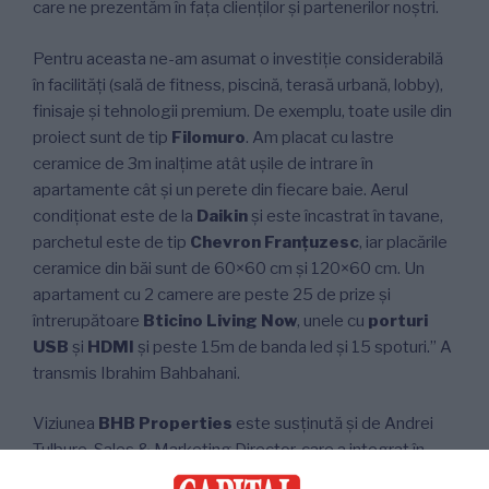
care ne prezentăm în fața clienților și partenerilor noștri.
Pentru aceasta ne-am asumat o investiție considerabilă
în facilități (sală de fitness, piscină, terasă urbană, lobby),
finisaje și tehnologii premium. De exemplu, toate usile din
proiect sunt de tip
Filomuro
. Am placat cu lastre
ceramice de 3m inalțime atât ușile de intrare în
apartamente cât și un perete din fiecare baie. Aerul
condiționat este de la
Daikin
și este încastrat în tavane,
parchetul este de tip
Chevron Franțuzesc
, iar placările
ceramice din băi sunt de 60×60 cm și 120×60 cm. Un
apartament cu 2 camere are peste 25 de prize și
întrerupătoare
Bticino Living Now
, unele cu
porturi
USB
și
HDMI
și peste 15m de banda led și 15 spoturi.” A
transmis Ibrahim Bahbahani.
Viziunea
BHB Properties
este susținută și de Andrei
Tulbure, Sales & Marketing Director, care a integrat în
strategia de vânzări și marketing principii bazate pe