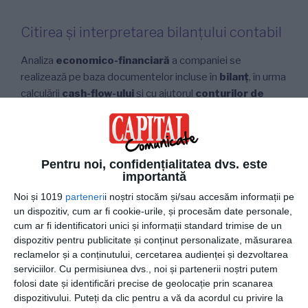
Citirea și interpretarea bilanțului contabil
Analiza
economico-financiară
a companiei se
realizează pe baza documentelor incluse în
bilanț
, în urma
calculării
cash-flow-ului
și cu ajutorul
conturilor de
profit și pierderi
. Prin studierea atentă a bilanțului
contabil, se pot obține informații valoroase despre:
Structura activelor și pasivelor
Pentru noi, confidențialitatea dvs. este
Gradul de îndatorare și capacitatea de rambursare a
importantă
datoriilor
Noi și 1019
parteneri
i noștri stocăm și/sau accesăm informații pe
Eficiența utilizării resurselor
un dispozitiv, cum ar fi cookie-urile, și procesăm date personale,
Profitabilitatea și rentabilitatea operațiunilor
cum ar fi identificatori unici și informații standard trimise de un
dispozitiv pentru publicitate și conținut personalizate, măsurarea
Capacitatea de creștere și dezvoltare
reclamelor și a conținutului, cercetarea audienței și dezvoltarea
serviciilor.
Cu permisiunea dvs., noi și partenerii noștri putem
folosi date și identificări precise de geolocație prin scanarea
Beneficiile înțelegerii bilanțului contabil
dispozitivului. Puteți da clic pentru a vă da acordul cu privire la