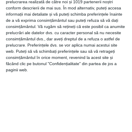
prelucrarea realizată de către noi și 1019 partenerii noștri
Înțelegerea corectă a
bilanțului contabil
oferă multiple
conform descrierii de mai sus. În mod alternativ, puteți accesa
beneficii pentru companiile care doresc să-și optimizeze
informații mai detaliate și vă puteți schimba preferințele înainte
de a vă exprima consimțământul sau puteți refuza să vă dați
performanța financiară:
consimțământul.
Vă rugăm să rețineți că este posibil ca anumite
prelucrări ale datelor dvs. cu caracter personal să nu necesite
Planificarea strategică
: Prin analiza bilanțului,
consimțământul dvs., dar aveți dreptul de a refuza o astfel de
conducerea companiei poate identifica oportunitățile și
prelucrare. Preferințele dvs. se vor aplica numai acestui site
riscurile, putând astfel lua decizii informate privind
web. Puteți să vă schimbați preferințele sau să vă retrageți
investițiile, finanțarea și alocarea resurselor.
consimțământul în orice moment, revenind la acest site și
Evaluarea performanței
: Bilanțul contabil permite
făcând clic pe butonul "Confidențialitate" din partea de jos a
monitorizarea evoluției companiei în timp, oferind o
paginii web.
imagine clară asupra profitabilității, lichidității și
solvabilității.
Atragerea investitorilor
: Un bilanț contabil solid și
transparent poate crește încrederea investitorilor și
facilita accesul la noi surse de finanțare.
Conformitatea legală
: În România, întocmirea și
depunerea bilanțului contabil este o obligație legală
pentru companiile care desfășoară activități economice.