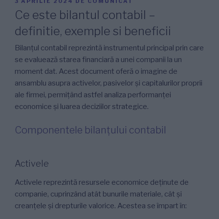
PUBLICAT
3 APRILIE 2024
DE
COMUNICAT
PE
Ce este bilantul contabil –
definitie, exemple si beneficii
Bilanțul contabil reprezintă instrumentul principal prin care
se evaluează starea financiară a unei companii la un
moment dat. Acest document oferă o imagine de
ansamblu asupra activelor, pasivelor și capitalurilor proprii
ale firmei, permițând astfel analiza performanței
economice și luarea deciziilor strategice.
Componentele bilanțului contabil
Activele
Activele reprezintă resursele economice deținute de
companie, cuprinzând atât bunurile materiale, cât și
creanțele și drepturile valorice. Acestea se împart în: