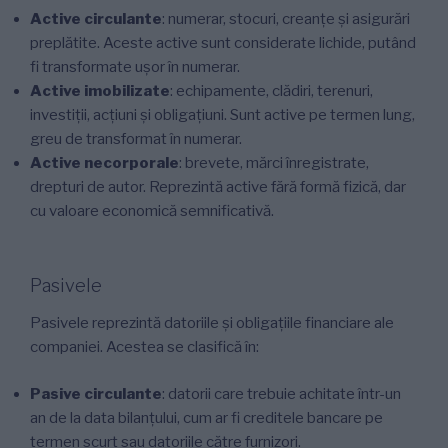
Active circulante
: numerar, stocuri, creanțe și asigurări
preplătite. Aceste active sunt considerate lichide, putând
fi transformate ușor în numerar.
Active imobilizate
: echipamente, clădiri, terenuri,
investiții, acțiuni și obligațiuni. Sunt active pe termen lung,
greu de transformat în numerar.
Active necorporale
: brevete, mărci înregistrate,
drepturi de autor. Reprezintă active fără formă fizică, dar
cu valoare economică semnificativă.
Pasivele
Pasivele reprezintă datoriile și obligațiile financiare ale
companiei. Acestea se clasifică în:
Pasive circulante
: datorii care trebuie achitate într-un
an de la data bilanțului, cum ar fi creditele bancare pe
termen scurt sau datoriile către furnizori.