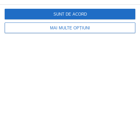
SUNT DE ACORD
MAI MULTE OPȚIUNI
CAPITAL
Cum verifici dacă ai datorii la Primărie?
Metoda prin care afli online dacă ai
restanțe la taxe și impozite