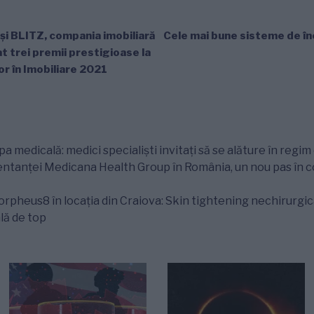
 și BLITZ, compania imobiliară
Cele mai bune sisteme de în
at trei premii prestigioase la
or în Imobiliare 2021
a medicală: medici specialiști invitați să se alăture în regi
zentanței Medicana Health Group în România, un nou pas în
heus8 în locația din Craiova: Skin tightening nechirurgical
lă de top