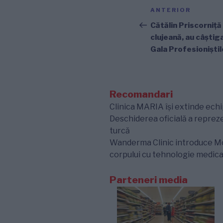
Navigare
Articolul
ANTERIOR
în
anterior
Cătălin Priscorniță
clujeană, au câștig
articole
Gala Profesioniștil
Recomandari
Clinica MARIA își extinde echip
Deschiderea oficială a repre
turcă
Wanderma Clinic introduce Morp
corpului cu tehnologie medica
Parteneri media