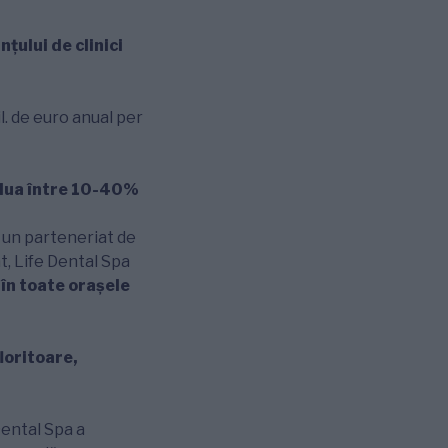
țului de clinici
il. de euro anual per
relua între 10-40%
i un parteneriat de
t, Life Dental Spa
ă în toate orașele
loritoare,
 Dental Spa a