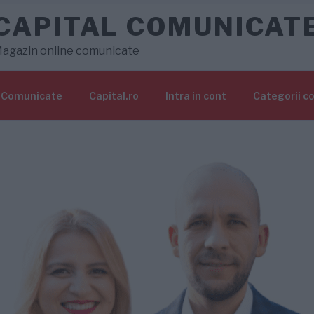
CAPITAL COMUNICAT
agazin online comunicate
Comunicate
Capital.ro
Intra in cont
Categorii c