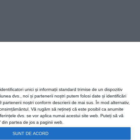
Capital Comunicate
entificatori unici și informații standard trimise de un dispozitiv
unea dvs., noi și partenerii noștri putem folosi date și identificări
9 partenerii noștri conform descrierii de mai sus. În mod alternativ,
 consimțământul.
Vă rugăm să rețineți că este posibil ca anumite
ferințele dvs. se vor aplica numai acestui site web. Puteți să vă
 din partea de jos a paginii web.
SUNT DE ACORD