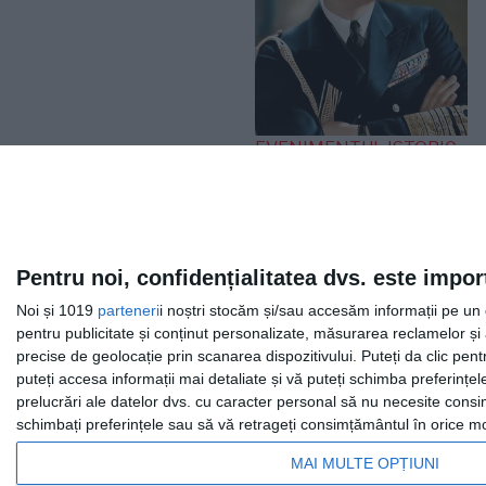
EVENIMENTUL ISTORIC
„Iliescu, în linia și
logica epocii
staliniste”. Ce a spus
Regele Mihai după
Pentru noi, confidențialitatea dvs. este impor
expulzarea de pe
Noi și 1019
parteneri
i noștri stocăm și/sau accesăm informații pe un di
Otopeni
pentru publicitate și conținut personalizate, măsurarea reclamelor și a
precise de geolocație prin scanarea dispozitivului. Puteți da clic pent
puteți accesa informații mai detaliate și vă puteți schimba preferinț
prelucrări ale datelor dvs. cu caracter personal să nu necesite consim
schimbați preferințele sau să vă retrageți consimțământul în orice mom
MAI MULTE OPȚIUNI
Facebook