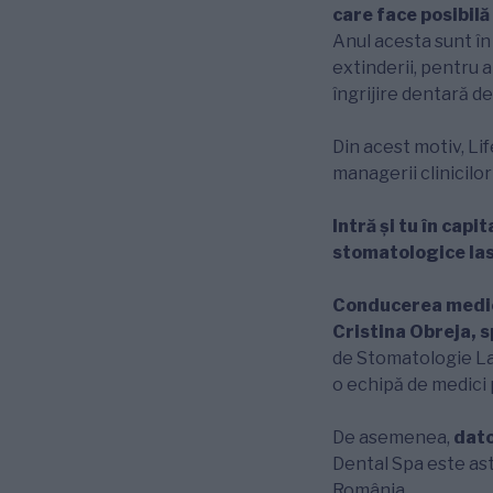
care face posibilă
Anul acesta sunt în
extinderii, pentru 
îngrijire dentară de
Din acest motiv, Li
managerii clinicilor
Intră și tu în capi
stomatologice las
Conducerea medical
Cristina Obreja, s
de Stomatologie Las
o echipă de medici p
De asemenea,
dato
Dental Spa este astă
România.