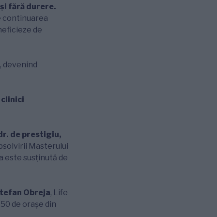
și fără durere.
te continuarea
neficieze de
e, devenind
clinici
r. de prestigiu,
olvirii Masterului
a este susținută de
Ștefan Obreja
, Life
n 50 de orașe din