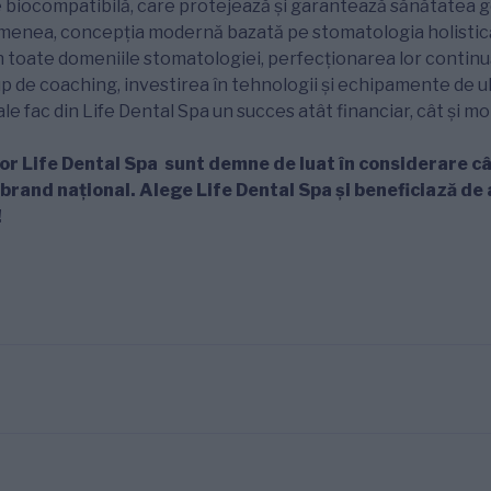
 biocompatibilă, care protejează și garantează sănătatea g
emenea, concepția modernă bazată pe stomatologia holistică
în toate domeniile stomatologiei, perfecționarea lor continu
rup de coaching, investirea în tehnologii și echipamente de u
ale fac din Life Dental Spa un succes atât financiar, cât și mo
lor Life Dental Spa sunt demne de luat în considerare c
 brand național. Alege Life Dental Spa și beneficiază de
!