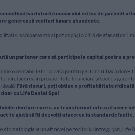
semnificativă datorită numărului extins de pacienți al lan
care generează venituri lunare abundente.
acilități și echipamente si pot depăși o cifră de afaceri de 1 m
ută un partener care să participe la capital pentru a p
ține o rentabilitate ridicată pentru parteneri. Dacă doreșt
nsformi afacerea în prosperitate financiară și succes garanta
 ideală!
Fără riscuri, poți obține o profitabilitate ridicat
 doar cu Life Dental Spa!
linicile dentare care s-au transformat într-o afacere înf
act te ajută să îți dezvolți afacerea la standarde înalte.
 stomatologia la un alt nivel pe teritoriul întregii țări, Life