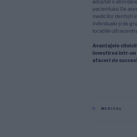
adoptat o abordare
pacientului. De as
medicilor dentiști 
individuale și de g
locațiile ultracentr
Avantajele clinici
investirea într-un
afaceri de succes
CATEGORII
MEDICAL