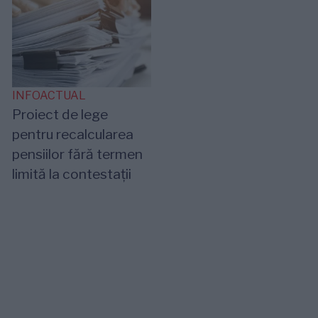
INFOACTUAL
Proiect de lege
pentru recalcularea
pensiilor fără termen
limită la contestații