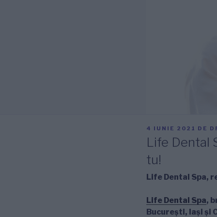
PUBLICAT
4 IUNIE 2021
DE
D
PE
Life Dental 
tu!
Life Dental Spa, r
Life Dental Spa
, 
București, Iași și