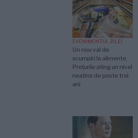
EVENIMENTUL ZILEI
Un nou val de
scumpiri la alimente.
Prețurile ating un nivel
neatins de peste trei
ani