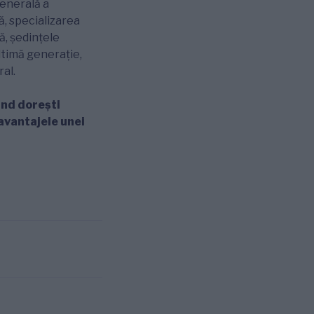
enerală a
, specializarea
ă, ședințele
ltimă generație,
ral.
ând dorești
 avantajele unei