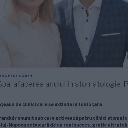
RAGHICI SORIN
Spa, afacerea anului în stomatologie. P
ețeaua de clinici care se extinde în toată țara
brandul renumit sub care activează patru clinici stomato
 Cluj-Napoca se bucură de un real succes, grație ultrateh