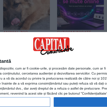
ANIMAL ZOO
EVZ COMUNICATE
O viață așteaptă un
Agentia Plum Media
miracol! Cățelușa care
lansează un ghid
s-a refugiat într-un
practic pentru
colț așteptând
afacerile offline care
tantă
sfârșitul
vor să intre în
spozitiv, cum ar fi cookie-urile, și procesăm date personale, cum ar fi id
comerțul electronic
 conținutului, cercetarea audienței și dezvoltarea serviciilor.
Cu permisi
ru a vă da acordul cu privire la prelucrarea realizată de către noi și 101
ele înainte de a vă exprima consimțământul sau puteți refuza să vă dați
țământul dvs., dar aveți dreptul de a refuza o astfel de prelucrare. Pre
ent, revenind la acest site și făcând clic pe butonul "Confidențialitate"
Termeni și condiții
|
Consimtamant cookie-uri