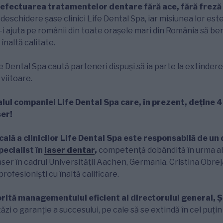
 efectuarea tratamentelor dentare fără ace, fără freză 
 deschidere șase clinici Life Dental Spa, iar misiunea lor es
a-i ajuta pe românii din toate orașele mari din România să be
 înaltă calitate.
fe Dental Spa caută parteneri dispuși să ia parte la extinder
 viitoare.
talul companiei Life Dental Spa care, în prezent, deține 4 
er!
ă a clinicilor Life Dental Spa este responsabilă de un d
pecialist în
laser dentar
,
competență dobândită în urma abs
er în cadrul Universității Aachen, Germania. Cristina Obrej
rofesioniști cu înaltă calificare.
rită managementului eficient al directorului general, 
zi o garanție a succesului, pe cale să se extindă în cel puți