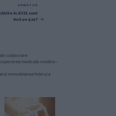
URMĂTOR
Articolul
următor
călzire în 2021 sunt
încă pe gaz?
m de colaborare
 cooperarea medicală româno–
 și remodelarea feței și a