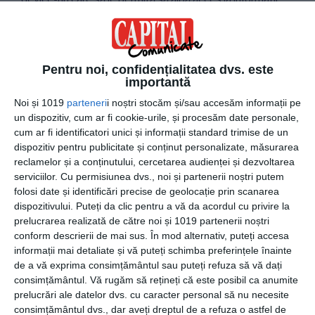
Nu toate familiile își permit să facă astfel de investiții, mai
ales dacă ne gândim la cele care locuiesc în medii
defavorizate. Pe de altă parte,
manualele școlare din
librărie
nu au prețuri atât de ridicate.
Pentru noi, confidențialitatea dvs. este
importantă
Învățarea de pe manualele digitale și, în general,
digitalizarea învățământului românesc presupun costuri
Noi și 1019
parteneri
i noștri stocăm și/sau accesăm informații pe
mari la nivel național. Să luăm în calcul doar exemplul
un dispozitiv, cum ar fi cookie-urile, și procesăm date personale,
cum ar fi identificatori unici și informații standard trimise de un
cadrelor didactice, care ar avea nevoie de o pregătire
dispozitiv pentru publicitate și conținut personalizate, măsurarea
specială pentru a dobândi competențele necesare
reclamelor și a conținutului, cercetarea audienței și dezvoltarea
utilizării noilor tehnologii.
serviciilor.
Cu permisiunea dvs., noi și partenerii noștri putem
folosi date și identificări precise de geolocație prin scanarea
Acestea fiind spuse, cel mai probabil va fi necesar să mai
dispozitivului. Puteți da clic pentru a vă da acordul cu privire la
treacă niște ani până la digitalizarea sistemului de
prelucrarea realizată de către noi și 1019 partenerii noștri
învățământ românesc și, implicit, până când învățarea se
conform descrierii de mai sus. În mod alternativ, puteți accesa
informații mai detaliate și vă puteți schimba preferințele înainte
va face exclusiv de pe manualele electronice. Până atunci,
de a vă exprima consimțământul sau puteți refuza să vă dați
însă, copiii pot dobândi cunoștințele necesare din
consimțământul.
Vă rugăm să rețineți că este posibil ca anumite
manualele școlare clasice, sub atenta îndrumare a
prelucrări ale datelor dvs. cu caracter personal să nu necesite
cadrelor didactice.
consimțământul dvs., dar aveți dreptul de a refuza o astfel de