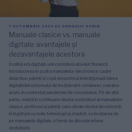
PUBLICAT
7 OCTOMBRIE 2020
DE
DRAGHICI SORIN
PE
Manuale clasice vs. manuale
digitale: avantajele și
dezavantajele acestora
În plină eră digitală, unii consideră absolut firească
introducerea în școli a manualelor electronice: cadre
didactice, părinți și copii deopotrivă îmbrățișează ideea
digitalizării sistemului de învățământ românesc, mai ales
acum, în contextul pandemiei de coronavirus. Pe de altă
parte, există în continuare destui susținători ai manualelor
clasice, profesori și părinți, care rămân destul de reticenți
în legătură cu noile tehnologii și, implicit, cu învățarea de
pe manualele digitale, o temă de discuție intens
dezbătută.