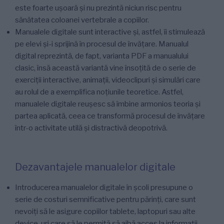
este foarte ușoară și nu prezintă niciun risc pentru
sănătatea coloanei vertebrale a copiilor.
Manualele digitale sunt interactive și, astfel, îi stimulează
pe elevi și-i sprijină în procesul de învățare. Manualul
digital reprezintă, de fapt, varianta PDF a manualului
clasic, însă această variantă vine însoțită de o serie de
exerciții interactive, animații, videoclipuri și simulări care
au rolul de a exemplifica noțiunile teoretice. Astfel,
manualele digitale reușesc să îmbine armonios teoria și
partea aplicată, ceea ce transformă procesul de învățare
într-o activitate utilă și distractivă deopotrivă.
Dezavantajele manualelor digitale
Introducerea manualelor digitale în școli presupune o
serie de costuri semnificative pentru părinți, care sunt
nevoiți să le asigure copiilor tablete, laptopuri sau alte
device-uri care să le permită să aibă acces la informații.