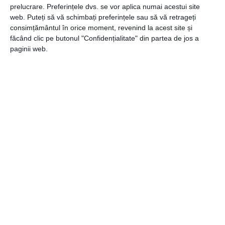
prelucrare. Preferințele dvs. se vor aplica numai acestui site
web. Puteți să vă schimbați preferințele sau să vă retrageți
consimțământul în orice moment, revenind la acest site și
făcând clic pe butonul "Confidențialitate" din partea de jos a
CATEGORII
EDUCATIE
paginii web.
Navigare
Articolul
ANTERIOR
în
anterior
Prima zi de școală: Online vs Offline?
articole
Articolul
URMĂTOR
următor
Islanda – România, baraj EURO 2020: cote pariuri,
ponturi utile
Recomandari
Stigmatizarea dincolo de granițe: Crește îngrijorarea cu