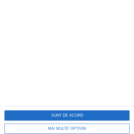
CAPITAL
Caniculă într-o parte a țării, vijelii în alta.
Harta fenomenelor meteo anunțate de
meteorologi
SUNT DE ACORD
MAI MULTE OPȚIUNI