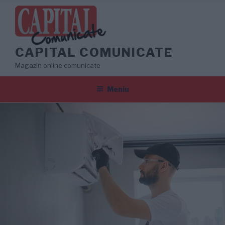
Sari
la
conținut
CAPITAL COMUNICATE
Magazin online comunicate
Meniu