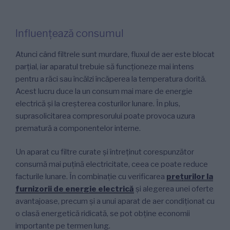
Influențează consumul
Atunci când filtrele sunt murdare, fluxul de aer este blocat
parțial, iar aparatul trebuie să funcționeze mai intens
pentru a răci sau încălzi încăperea la temperatura dorită.
Acest lucru duce la un consum mai mare de energie
electrică și la creșterea costurilor lunare. În plus,
suprasolicitarea compresorului poate provoca uzura
prematură a componentelor interne.
Un aparat cu filtre curate și întreținut corespunzător
consumă mai puțină electricitate, ceea ce poate reduce
facturile lunare. În combinație cu verificarea
prețurilor la
furnizorii de energie electrică
și alegerea unei oferte
avantajoase, precum și a unui aparat de aer condiționat cu
o clasă energetică ridicată, se pot obține economii
importante pe termen lung.