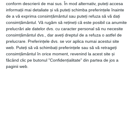
Protejează echipamentul
conform descrierii de mai sus. În mod alternativ, puteți accesa
informații mai detaliate și vă puteți schimba preferințele înainte
Pe lângă rolul de purificare a aerului, filtrele contribuie
de a vă exprima consimțământul sau puteți refuza să vă dați
semnificativ la protecția echipamentului. Atunci când
consimțământul.
Vă rugăm să rețineți că este posibil ca anumite
praful și impuritățile pătrund în interiorul unității, acestea
prelucrări ale datelor dvs. cu caracter personal să nu necesite
consimțământul dvs., dar aveți dreptul de a refuza o astfel de
pot afecta ventilatorul, evaporatorul și alte componente
prelucrare. Preferințele dvs. se vor aplica numai acestui site
importante ale sistemului. În timp, depunerile de praf
web. Puteți să vă schimbați preferințele sau să vă retrageți
reduc eficiența aparatului și cresc riscul apariției unor
consimțământul în orice moment, revenind la acest site și
defecțiuni costisitoare.
făcând clic pe butonul "Confidențialitate" din partea de jos a
paginii web.
Un filtru curat permite funcționarea optimă a întregului
sistem. Astfel, întreținerea regulată a filtrelor reprezintă o
metodă eficientă de protejare a investiției și de
prelungire a duratei de viață a aparatului de aer
condiționat.
În concluzie, filtrele reprezintă un element
indispensabil pentru funcționarea corectă a aerului
condiționat. Acestea contribuie la purificarea aerului,