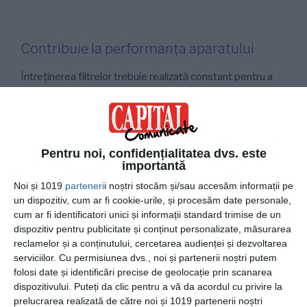
Contribuie la performanța aparatului
Întreținerea filtrelor trebuie realizată constant pentru a
preveni problemele tehnice și scăderea randamentului.
Tocmai de aceea este recomandată verificarea și
curățarea filtrelor o dată la două sau trei săptămâni în
perioadele de utilizare intensă.
Pentru noi, confidențialitatea dvs. este
importantă
În plus, un montaj realizat necorespunzător poate afecta
Noi și 1019
parteneri
i noștri stocăm și/sau accesăm informații pe
circulația aerului și eficiența filtrelor, ceea ce reduce
un dispozitiv, cum ar fi cookie-urile, și procesăm date personale,
performanța aparatului. Alegerea unei oferte de
aer
cum ar fi identificatori unici și informații standard trimise de un
condiționat cu montaj inclus
oferă avantajul unei
dispozitiv pentru publicitate și conținut personalizate, măsurarea
instalări profesionale și al unei configurări corecte încă de
reclamelor și a conținutului, cercetarea audienței și dezvoltarea
la început.
serviciilor.
Cu permisiunea dvs., noi și partenerii noștri putem
folosi date și identificări precise de geolocație prin scanarea
dispozitivului. Puteți da clic pentru a vă da acordul cu privire la
prelucrarea realizată de către noi și 1019 partenerii noștri