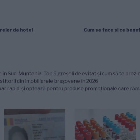
elor de hotel
Cum se face si ce benef
 în Sud-Muntenia: Top 5 greșeli de evitat și cum să te prezin
titorii din imobiliarele brașovene în 2026
ar rapid, și optează pentru produse promoționale care rămân