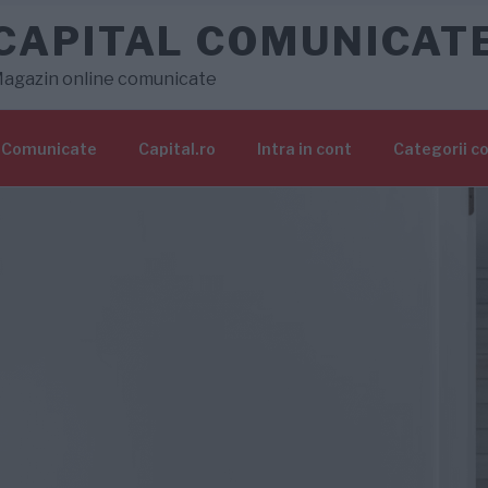
CAPITAL COMUNICAT
agazin online comunicate
Comunicate
Capital.ro
Intra in cont
Categorii c