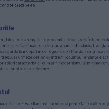
când te așezi pe ea.
riile
ențiale pentru a imprima un anumit stil camerei. În funcție de
orii care să se încadreze într-un anumit stil: clasic, tradițio
 să știi de la început în ce registru de stil ai dori să-ți încadr
trebui să urmeze design-ul întregii locuințe. Tendințele ac
r stiluri caracteristici, cum ar fi modernismul și minimalis
te, vii sunt la mare căutare.
atul
dului în care este iluminat dormitorul poate face o diferenț