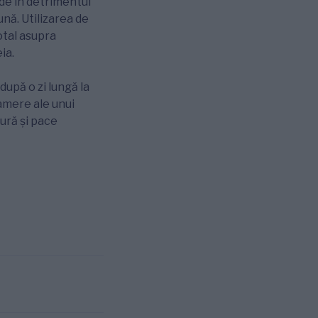
lde în detrimentul
nă. Utilizarea de
otal asupra
ia.
după o zi lungă la
camere ale unui
dură și pace