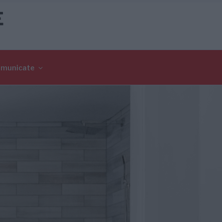
E
omunicate