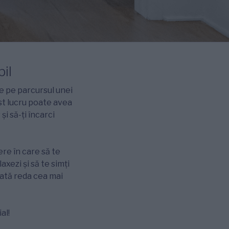
il
de pe parcursul unei
st lucru poate avea
și să-ți încarci
ere în care să te
axezi și să te simți
oată reda cea mai
al!