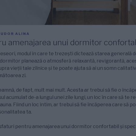
TUDOR ALINA
ru amenajarea unui dormitor confortab
deseori, modul în care te trezești dictează starea generală 
în dormitor planează o atmosferă relaxantă, revigorantă, ace
a vieții tale zilnice și te poate ajuta să ai un somn calitativ 
mătoarea zi.
amnă, de fapt, mult mai mult. Acesta ar trebui să fie o încăp
l acumulat de-a lungul unei zile lungi, un loc în care să te rel
auna. Fiind un loc intim, ar trebui să fie încăperea care să p
onalitatea ta.
aturi pentru amenajarea unui dormitor confortabil și speci