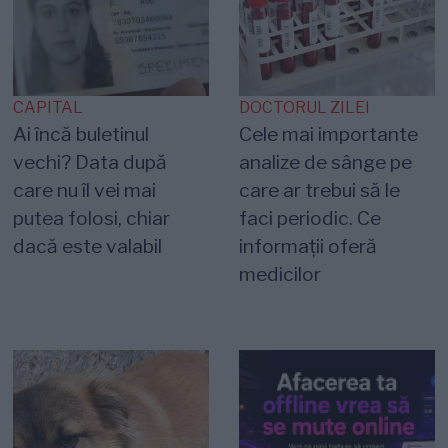
CAPITAL
DOCTORUL ZILEI
Ai încă buletinul
Cele mai importante
vechi? Data după
analize de sânge pe
care nu îl vei mai
care ar trebui să le
putea folosi, chiar
faci periodic. Ce
dacă este valabil
informații oferă
medicilor