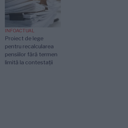
INFOACTUAL
Proiect de lege
pentru recalcularea
pensiilor fără termen
limită la contestații