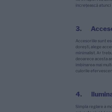
încrețească atunci 
3.
Acceso
Accesoriile sunt es
dorești, alege acces
minimalist. Ar trebui
deoarece acesta ar 
îmbinarea mai multo
culorile efervescen
4.
Ilumin
Simpla reglare a mo