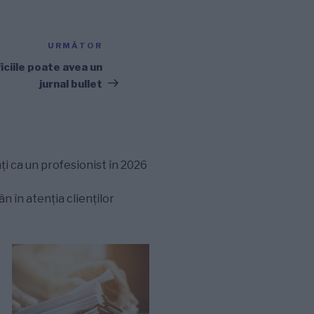
URMĂTOR
Articolul
următor
iciile poate avea un
jurnal bullet
ți ca un profesionist în 2026
 în atenția clienților