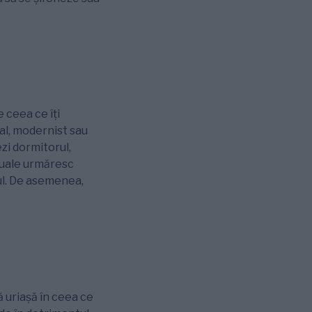
 ceea ce îți
nal, modernist sau
ezi dormitorul,
tuale urmăresc
mul. De asemenea,
ă uriașă în ceea ce