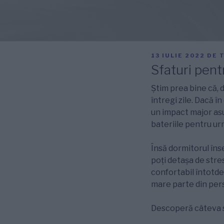
PUBLICAT
13 IULIE 2022
DE
PE
Sfaturi pent
Știm prea bine că, 
întregi zile. Dacă 
un impact major asupr
bateriile pentru ur
Însă dormitorul înse
poți detașa de stresu
confortabil întotde
mare parte din pers
Descoperă câteva sf