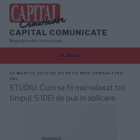
Sari
la
conținut
CAPITAL COMUNICATE
Magazin online comunicate
Meniu
PUBLICAT
27 MARTIE 2019
DE
SC PETZ WEB CONSULTING
PE
SRL
STUDIU: Cum sa fii mai relaxat tot
timpul. 5 IDEI de pus in aplicare