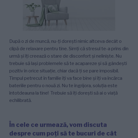
După o zi de muncă, nu-ți dorești nimic altceva decât o
clipă de relaxare pentru tine. Simți că stresul te-a prins din
urmă și îți creează o stare de disconfort și neliniște. Nu
trebuie să lași problemele să te acapareze și să gândești
pozitiv în orice situație, chiar dacă ți se pare imposibil.
Timpul petrecut în familie îți va face bine și îți va încărca
bateriile pentru o nouă zi. Nu te îngrijora, soluția este
întotdeauna la tine! Trebuie să îți dorești să ai o viață
echilibrată.
În cele ce urmează, vom discuta
despre cum poți să te bucuri de cât