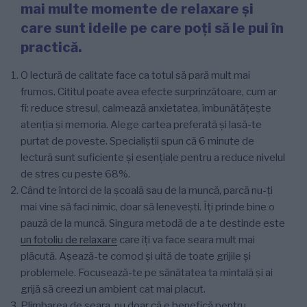
mai multe momente de relaxare și
care sunt ideile pe care poți să le pui în
practică.
O lectură de calitate face ca totul să pară mult mai
frumos. Cititul poate avea efecte surprinzătoare, cum ar
fi: reduce stresul, calmează anxietatea, îmbunătățește
atenția și memoria. Alege cartea preferată și lasă-te
purtat de poveste. Specialiștii spun că 6 minute de
lectură sunt suficiente și esențiale pentru a reduce nivelul
de stres cu peste 68%.
Când te întorci de la școală sau de la muncă, parcă nu-ți
mai vine să faci nimic, doar să lenevești. Îți prinde bine o
pauză de la muncă. Singura metodă de a te destinde este
un fotoliu de relaxare
care îți va face seara mult mai
plăcută. Așează-te comod și uită de toate grijile și
problemele. Focusează-te pe sănătatea ta mintală și ai
grijă să creezi un ambient cat mai placut.
Plimbarea de seara, nu doar că e benefică pentru