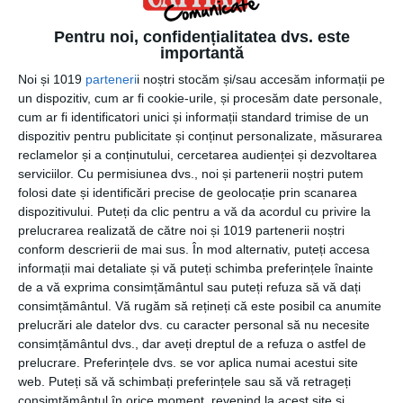
scade considerabil. Exercițiile fizice ne ghidează către
eliminarea kilogramelor în plus, ceea ce înseamnă că
Pentru noi, confidențialitatea dvs. este
frustrările dispar și încrederea în sine este prezentă.
importantă
Noi și 1019
parteneri
i noștri stocăm și/sau accesăm informații pe
În concluzie, fiecare pas pe care îl faci este constructiv și
un dispozitiv, cum ar fi cookie-urile, și procesăm date personale,
important pentru o stare de bine și mai ales pentru
cum ar fi identificatori unici și informații standard trimise de un
sănătate. Ideile menționate mai sus vin în ajutorul tău si
dispozitiv pentru publicitate și conținut personalizate, măsurarea
oricare dintre acestea au rolul de a te menține într-o
reclamelor și a conținutului, cercetarea audienței și dezvoltarea
serviciilor.
Cu permisiunea dvs., noi și partenerii noștri putem
formă cât mai bună și de invidiat, dar și de a beneficia de
folosi date și identificări precise de geolocație prin scanarea
relaxare. Alege ceea ce consideri că este potrivit pentru
dispozitivului. Puteți da clic pentru a vă da acordul cu privire la
tine!
prelucrarea realizată de către noi și 1019 partenerii noștri
conform descrierii de mai sus. În mod alternativ, puteți accesa
Sursa foto:
www.shutterstock.com
informații mai detaliate și vă puteți schimba preferințele înainte
de a vă exprima consimțământul sau puteți refuza să vă dați
consimțământul.
Vă rugăm să rețineți că este posibil ca anumite
prelucrări ale datelor dvs. cu caracter personal să nu necesite
consimțământul dvs., dar aveți dreptul de a refuza o astfel de
CATEGORII
COMUNICATE
,
GENERALE
prelucrare. Preferințele dvs. se vor aplica numai acestui site
web. Puteți să vă schimbați preferințele sau să vă retrageți
consimțământul în orice moment, revenind la acest site și