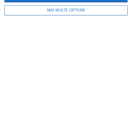
MAI MULTE OPȚIUNI
INFOACTUAL
Proiect de lege pentru recalcularea
pensiilor fără termen limită la contestații