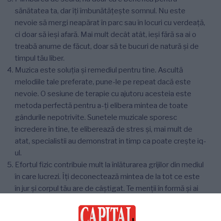
sănătatea ta, dar îți îmbunătățește somnul. Nu este
nevoie să mergi neapărat în parc sau în locuri cu verdeață,
ci doar să ieși afară. Mai mult decât atât, ieși fără sa ai o
treabă anume de făcut, doar să te bucuri de natură și de
timpul tău liber.
Muzica este soluția și remediul pentru tine. Ascultă
melodiile tale preferate, pune-le pe repeat dacă este
nevoie. O sesiune de terapie cu ajutoru acesteia este
metoda perfectă pentru a-ți elibera mintea de toate
gândurile nepotrivite. Sunetele muzicale sporesc
încredere în tine, te eliberează de stres și, mai mult de
atat, specialistii au demonstrat in timp ca poate crește iq-
ul.
Efortul fizic contribuie mult la înlăturarea grijilor din mediul
în care lucrezi. Îți deconectează mintea de la tot ce este
în jur și corpul tău are de câștigat. Te menții în formă și ai
un trup sănătos. În momentul în care nu ai un un aspect
fizic bine structurat, apar frustrările iar încrederea în sine