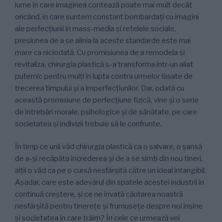
lume în care imaginea contează poate mai mult decât
oricând, în care suntem constant bombardați cu imagini
ale perfecțiunii în mass-media și rețelele sociale,
presiunea de a se alinia la aceste standarde este mai
mare ca niciodată. Cu promisiunea de a remodela și
revitaliza, chirurgia plastică s-a transforma într-un aliat
puternic pentru mulți în lupta contra urmelor lăsate de
trecerea timpului și a imperfecțiunilor. Dar, odată cu
această promisiune de perfecțiune fizică, vine și o serie
de întrebări morale, psihologice și de sănătate, pe care
societatea și indivizii trebuie să le confrunte.
În timp ce unii văd chirurgia plastică ca o salvare, o șansă
de a-și recăpăta încrederea și de a se simți din nou tineri,
alții o văd ca pe o cursă nesfârșită către un ideal intangibil.
Așadar, care este adevărul din spatele acestei industrii în
continuă creștere, și ce ne învață căutarea noastră
nesfârșită pentru tinerețe și frumusețe despre noi înșine
și societatea în care trăim? În cele ce urmează vei