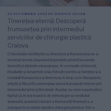
PUBLICAT
23 OCTOMBRIE 2023
DE
GHISOIU IULIAN
PE
Tinerețea eternă: Descoperă
frumusețea prin intermediul
serviciilor de chirurgie plastică
Craiova
O fascinație nesfârșită cu tinerețea și frumusețea ne-a
dominat istoria, inspirând legendele privind izvoarele
tinereții și elixirele miraculoase. În vremurile străvechi,
ritualurile și amuletele erau folosite pentru a menține și a
restabili frumusețea și tinerețea, în timp ce în Renaștere,
artiștii și filozofii contemplau ideea frumuseții eterne prin
intermediul artei și literaturii. Așadar, nu este surprinzător
faptul că, în era noastră de tehnologie și medicină
avansată, această căutare a frumuseții tinerești s-a
transpus în evoluția rapidă a chirurgiei plastice. Într-o