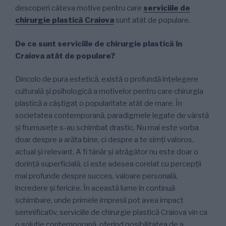
descoperi câteva motive pentru care
serviciile de
chirurgie plastică Craiova
sunt atât de populare.
De ce sunt serviciile de chirurgie plastică în
Craiova atât de populare?
Dincolo de pura estetică, există o profundă înțelegere
culturală și psihologică a motivelor pentru care chirurgia
plastică a câștigat o popularitate atât de mare. În
societatea contemporană, paradigmele legate de vârstă
și frumusețe s-au schimbat drastic. Nu mai este vorba
doar despre a arăta bine, ci despre a te simți valoros,
actual și relevant. A fi tânăr și atrăgător nu este doar o
dorință superficială, ci este adesea corelat cu percepții
mai profunde despre succes, valoare personală,
încredere și fericire. În această lume în continuă
schimbare, unde primele impresii pot avea impact
semnificativ, serviciile de chirurgie plastică Craiova vin ca
o soluție contemporană, oferind posibilitatea de a