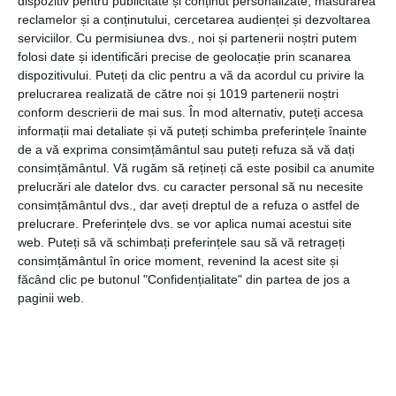
dispozitiv pentru publicitate și conținut personalizate, măsurarea
reclamelor și a conținutului, cercetarea audienței și dezvoltarea
serviciilor.
Cu permisiunea dvs., noi și partenerii noștri putem
Beneficiile transformării prin chirurgie plastică
folosi date și identificări precise de geolocație prin scanarea
dispozitivului. Puteți da clic pentru a vă da acordul cu privire la
Chirurgia plastică, în mâinile unui specialist, poate fi nu
prelucrarea realizată de către noi și 1019 partenerii noștri
doar o poartă către frumusețe, ci și un instrument
conform descrierii de mai sus. În mod alternativ, puteți accesa
puternic de refacere și reînnoire. Pentru mulți, rezultatele
informații mai detaliate și vă puteți schimba preferințele înainte
se traduc în mult mai mult decât o schimbare fizică; ele
de a vă exprima consimțământul sau puteți refuza să vă dați
marchează o renaștere a încrederii și a stimei de sine.
consimțământul.
Vă rugăm să rețineți că este posibil ca anumite
prelucrări ale datelor dvs. cu caracter personal să nu necesite
Pacienții care au avut de suferit din cauza unor
consimțământul dvs., dar aveți dreptul de a refuza o astfel de
imperfecțiuni fizice, fie că sunt congenitale, cauzate de
prelucrare. Preferințele dvs. se vor aplica numai acestui site
accidente sau de trecerea timpului, descoperă adesea că
web. Puteți să vă schimbați preferințele sau să vă retrageți
prin chirurgie pot redobândi nu doar un aspect tânăr sau
consimțământul în orice moment, revenind la acest site și
îmbunătățit, ci și un sentiment profund de normalitate și
făcând clic pe butonul "Confidențialitate" din partea de jos a
apartenență. În plus, multe proceduri au efecte
paginii web.
secundare benefice, cum ar fi îmbunătățirea respirației
prin corectarea septului nazal sau reducerea durerii de
spate prin reducerea mărimii sânilor. Astfel, chirurgia
plastică, văzută nu doar ca o soluție estetică, ci și ca o