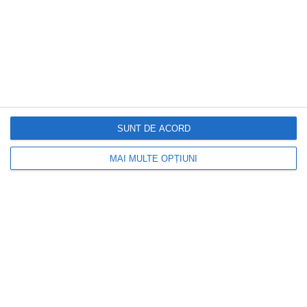
Locuiești la bloc? 10 reguli pe care mulți
proprietari le înțeleg greșit și ajung să
plătească mai mult.Ce spune legea
SUNT DE ACORD
MAI MULTE OPȚIUNI
DOCTORUL ZILEI
Nutrientul natural care ar putea ajuta