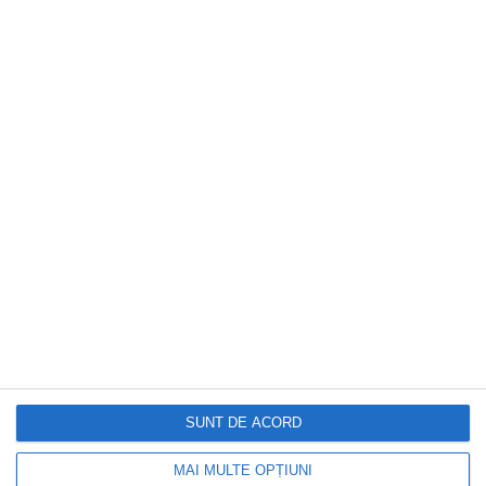
CAPITAL
Locuiești la bloc? 10 reguli pe care mulți
proprietari le înțeleg greșit și ajung să
plătească mai mult.Ce spune legea
SUNT DE ACORD
MAI MULTE OPȚIUNI