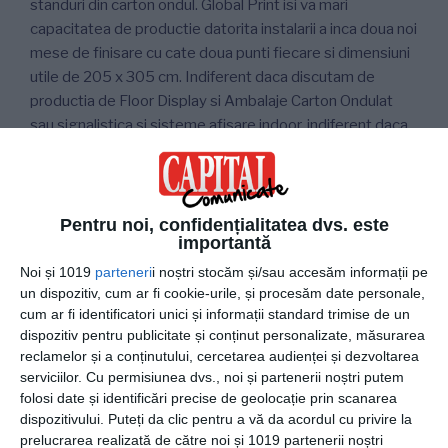
standuri din carton ondul. Global Print isi va mari
capacitatea de productie datorita instalarii a inca doua noi
mese de finisare cu cate doua punti fiecare si dimensiuni
utile de 205 x 305 cm. Indiferent daca discutam de
productia de Floor Display si Ambalaje Carton Ondulat
sau signalistica si sisteme afisare indoor, indiferent daca
este procesat vinil, carton ondulat sau lemn, o masa de
finisare si debitare digitala ofera posibilitatea de a
prelucra o gama larga de substraturi media.
Pentru noi, confidențialitatea dvs. este
importantă
Avantajele utilajelor de tip
Noi și 1019
parteneri
i noștri stocăm și/sau accesăm informații pe
un dispozitiv, cum ar fi cookie-urile, și procesăm date personale,
CNC/Plotter aplicare adeziv
cum ar fi identificatori unici și informații standard trimise de un
dispozitiv pentru publicitate și conținut personalizate, măsurarea
Tipografia Global Print se asigura ca achizitioneaza
reclamelor și a conținutului, cercetarea audienței și dezvoltarea
produse calitative, utilajele de tip CNC/Plotter fiind
serviciilor.
Cu permisiunea dvs., noi și partenerii noștri putem
produse in Italia. Acestea aplica adeziv hotmelt sau
folosi date și identificări precise de geolocație prin scanarea
adeziv rece, in functie de cerintele tehnice ale fiecarui
dispozitivului. Puteți da clic pentru a vă da acordul cu privire la
produs. Datorita acestor investitii in echipamente de
prelucrarea realizată de către noi și 1019 partenerii noștri