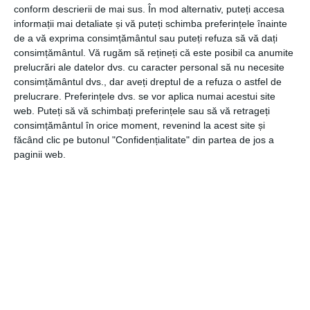
conform descrierii de mai sus. În mod alternativ, puteți accesa
ultima tehnologie de 3 milioane de euro in anul curent si
informații mai detaliate și vă puteți schimba preferințele înainte
2023, tipografia Global Print isi doreste sa dezvolte
de a vă exprima consimțământul sau puteți refuza să vă dați
productiei de POSM Display, productia de Floor Display si
consimțământul.
Vă rugăm să rețineți că este posibil ca anumite
Ambalaje Carton Ondulat.
prelucrări ale datelor dvs. cu caracter personal să nu necesite
consimțământul dvs., dar aveți dreptul de a refuza o astfel de
Apeland la o tipografie ce beneficiaza de dotari de ultima
prelucrare. Preferințele dvs. se vor aplica numai acestui site
generatir, proiectul dvs. va fi pe maini bune, o sa aveti
web. Puteți să vă schimbați preferințele sau să vă retrageți
consimțământul în orice moment, revenind la acest site și
garantia calitatii si datorita eficientizarii costurilor /
făcând clic pe butonul "Confidențialitate" din partea de jos a
timpilor de productie veti putea obtine preturi corecte.
paginii web.
Tipografia Global Print detine echipamente de ultima
tehnologie astfel incat sa gestioneze lucrari mari si mici,
realizate eficient, intr-un timp de livrare mai rapid.
Intrati acum in contact cu profesionistii de la Global Print:
– office@globalprint.ro
– 0755.808.909