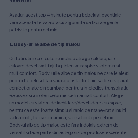
pentru ei.
Asadar, acest top 4 hainute pentru bebelusi, esentiale
vara aceasta te va ajuta cu siguranta sa faci alegerile
potrivite pentru cel mic.
1. Body-urile albe de tip maiou
Cu totii stim ca o culoare inchisa atrage caldura, iar o
culoare deschisa iti ajuta pielea sa respire si ofera mai
mult comfort. Body-urile albe de tip maiou pe care le alegi
pentru bebelusul tau vara aceasta, trebuie sa fie neaparat
confectionate din bumbac, pentru a impiedica transpiratia
excesiva si a ii oferi celui mic cel mai inalt confort. Alege
un model cu sistem de inchidere/deschidere cu capse,
pentru ca este foarte simplu si rapid de manevrat si nu iti
va lua mult, tie ca si mamica, sa il schimbi pe cel mic.
Body-ul alb de tip maiou este fara indoiala extrem de
versatil si face parte din actegoria de produse excelente