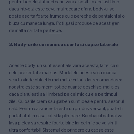
pentru bebelusi atunci cand vara a sosit. In acelasi timp,
daca intr-o zi este ceva mai racoare afara, body-ul se
poate asorta foarte frumos cu o pereche de pantaloni si o
bluza cu maneca lunga. Poti gasi produse de acest gen
de inalta calitate pe
ibebe
.
2. Body-urile cu maneca scurta si capse laterale
Aceste body-uri sunt esentiale vara aceasta, la fel ca si
cele prezentate mai sus. Modelele acestea cu manca
scurta vinde obicei in mai multe culori, dar recomandarea
noastra este sa mergi tot pe nuante deschise, mai ales
daca planuiesti sa il imbraci pe cel mic cu ele pe timpul
zilei. Culoarile crem sau galben sunt ideale pentru sezonul
cald. Pentru ca si acesta este un produs versatil, poate fi
purtat atat in casa cat si la plimbare. Bumbacul natural va
lasa pielea sa respire foarte bine iar cel mic se va simti
ultra confortabil. Sistemul de prindere cu capse este