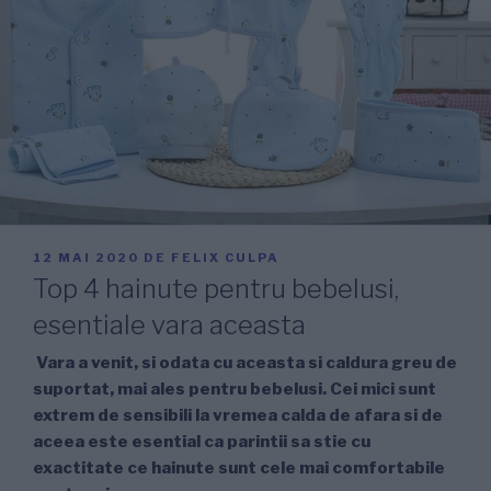
PUBLICAT
12 MAI 2020
DE
FELIX CULPA
PE
Top 4 hainute pentru bebelusi,
esentiale vara aceasta
Vara a venit, si odata cu aceasta si caldura greu de
suportat, mai ales pentru bebelusi. Cei mici sunt
extrem de sensibili la vremea calda de afara si de
aceea este esential ca parintii sa stie cu
exactitate ce hainute sunt cele mai comfortabile