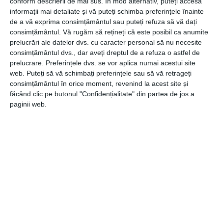
conform descrierii de mai sus. În mod alternativ, puteți accesa
pantaloni scurti.
informații mai detaliate și vă puteți schimba preferințele înainte
de a vă exprima consimțământul sau puteți refuza să vă dați
4
.
Bluzele din bumbac cu maneca lunga si capse
consimțământul.
Vă rugăm să rețineți că este posibil ca anumite
prelucrări ale datelor dvs. cu caracter personal să nu necesite
consimțământul dvs., dar aveți dreptul de a refuza o astfel de
prelucrare. Preferințele dvs. se vor aplica numai acestui site
Pentru zilele un pic mai racoroase de vara, poti folosi cu
web. Puteți să vă schimbați preferințele sau să vă retrageți
incredere bluzele din bumbac cu maneca lunga si capse.
consimțământul în orice moment, revenind la acest site și
Chiar daca predominanta este vremea calda, nu stii cand
făcând clic pe butonul "Confidențialitate" din partea de jos a
incepe ploaia sau se strica vremea si tu trebuie sa iesi cu
paginii web.
cel mic afara, la cumparaturi sau in vizita. Asadar, iti trebuie
ceva cu maneca lunga, dar nu foarte gros, iar bluzele din
bumbac cu maneca lunga si capse sunt perfecte. Au de
obicei 3 capse pozitionate in fata si sunt confectionate
din bumbac fin. Pe ibebe vei gasi mai multe modele, toate
dintre ele extrem de confortabile si placute la atingere.
Dupa cum vezi, este cat se poate de simplu sa ii creezi
bebelusului tau tinute potrivite pentreu vremea extrem
de calda, tinute in care el sa se simta ultra confortabil.