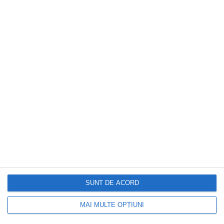
CAPITAL
Cum verifici dacă ai datorii la Primărie?
Metoda prin care afli online dacă ai
restanțe la taxe și impozite
SUNT DE ACORD
MAI MULTE OPȚIUNI