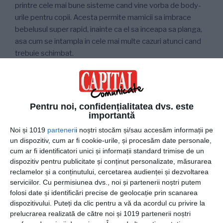
printre cele mai bune sisteme cand vine vorba de body-
urile pentru copii. Acesta permite mamicii sa imbrace
bebelusul super rapid, inainte ca el sa inceapa sa planga,
asa cum se intampla in cele mai multe cazuri atunci cand
trebuie schimbat.
3. Salopetele cu maneca scurta si pantaloni scurti
Pentru noi, confidențialitatea dvs. este
Croiul lejer pe care il au aceste salopete il va face pe cel
importantă
mic sa se simta confortabil si relaxat. In plus, ii permite sa
Noi și 1019
parteneri
i noștri stocăm și/sau accesăm informații pe
se miste fara sa se simta, in vreun fel, incomod. In general,
un dispozitiv, cum ar fi cookie-urile, și procesăm date personale,
aceste salopete sunt confectionate tot din bumbac
cum ar fi identificatori unici și informații standard trimise de un
100%, material care este moale si pufos si nu irita pielea,
dispozitiv pentru publicitate și conținut personalizate, măsurarea
prevenind in acest mod orice fel de reactii alergice, iritatii,
reclamelor și a conținutului, cercetarea audienței și dezvoltarea
serviciilor.
Cu permisiunea dvs., noi și partenerii noștri putem
sau chiar transpiratie excesiva. Il poti imbraca pe cel mic
folosi date și identificări precise de geolocație prin scanarea
cu o salopeta de acest gen atat la o plimbare cat si in
dispozitivului. Puteți da clic pentru a vă da acordul cu privire la
casa pe postd e pijama. Asadar, asigura-te ca ai in
prelucrarea realizată de către noi și 1019 partenerii noștri
garderoba celui mic cateva salopete cu maneca scurta si