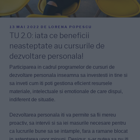
PUBLICAT
13 MAI 2022
DE
LORENA POPESCU
PE
TU 2.0: iata ce beneficii
neasteptate au cursurile de
dezvoltare personala!
Participarea in cadrul programelor de cursuri de
dezvoltare personala inseamna sa investesti in tine si
sa inveti cum iti poti gestiona eficient resursele
materiale, intelectuale si emotionale de care dispui,
indiferent de situatie.
Dezvoltarea personala iti va permite sa fii mereu
proactiv, sa intervii si sa iei masurile necesare pentru
ca lucrurile bune sa se intample, fara a ramane blocat
in asteptarea unor minuni. Desigur, s-ar putea sa nu iti