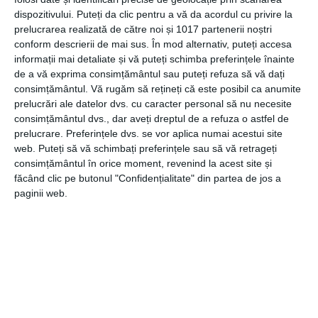
dispozitivului. Puteți da clic pentru a vă da acordul cu privire la
O mai mare rezilienta
prelucrarea realizată de către noi și 1017 partenerii noștri
conform descrierii de mai sus. În mod alternativ, puteți accesa
Rezistenta la stres fara a-ti pierde autocontrolul,
informații mai detaliate și vă puteți schimba preferințele înainte
rezolvarea situatiilor tensionate, medierea conflictelor
de a vă exprima consimțământul sau puteți refuza să vă dați
consimțământul.
Vă rugăm să rețineți că este posibil ca anumite
si depasirea momentelor dificile cu diplomatie
prelucrări ale datelor dvs. cu caracter personal să nu necesite
reprezinta atuurile unui lider de succes. Dezvoltarea
consimțământul dvs., dar aveți dreptul de a refuza o astfel de
personala nu va impiedica aparitia situatiilor
prelucrare. Preferințele dvs. se vor aplica numai acestui site
neplacute, dar te va ajuta sa le rezolvi in cel mai
web. Puteți să vă schimbați preferințele sau să vă retrageți
inteligent mod, avand mai multa incredere, rezilienta si
consimțământul în orice moment, revenind la acest site și
făcând clic pe butonul "Confidențialitate" din partea de jos a
abilitati personale si interpersonale pentru a face fata
paginii web.
oricarei provocari.
Construirea relatiilor de calitate
Relatiile fie te ridica, fie te trag in jos. Atunci cand iti
imbunatatesti abilitatile personale, poti vedea mai clar
in ce relatii merita sa investesti si pe care trebuie sa le