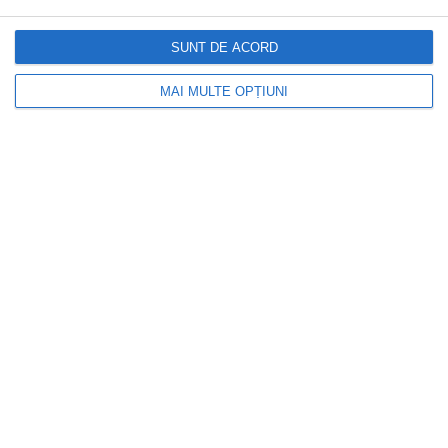
SUNT DE ACORD
MAI MULTE OPȚIUNI
DOCTORUL ZILEI
Un medic dezvăluie un exercițiu simplu
care poate reduce grăsimea
abdominală. Studiul care îi susține
eficiența