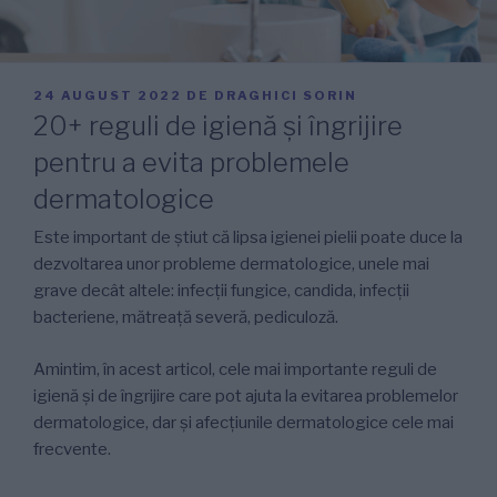
PUBLICAT
24 AUGUST 2022
DE
DRAGHICI SORIN
PE
20+ reguli de igienă și îngrijire
pentru a evita problemele
dermatologice
Este important de știut că lipsa igienei pielii poate duce la
dezvoltarea unor probleme dermatologice, unele mai
grave decât altele: infecții fungice, candida, infecții
bacteriene, mătreață severă, pediculoză.
Amintim, în acest articol, cele mai importante reguli de
igienă și de îngrijire care pot ajuta la evitarea problemelor
dermatologice, dar și afecțiunile dermatologice cele mai
frecvente.