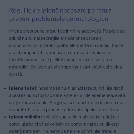
Regulile de igienă necesare pentru a
preveni problemele dermatologice
Igiena presupune măsuri de îngrijire adecvată. Pe piele se
adună nu numai secrețiile glandelor sebacee și
sudoripare, dar și praful și alte elemente din mediu. Toate
aceste impurități formează un strat care împiedică
funcțiile normale ale pielii și favorizează dezvoltarea
microbilor. De aceea este important să-ți păstrezi pielea
curată.
Igiena feței
: încearcă să nu-ți atingi fața cu mâinile dacă
acestea nu au fost spălate anterior și, de asemenea, evită
să îți storci coșurile. Alege să schimbi fețele de pernă des
și curăță-ți fața cu produse adecvate tipului tău de ten.
Igiena mâinilor
: mâinile sunt cele mai expuse părți ale
corpului atunci când vorbim de contaminarea cu diverși
agenți patogeni. Nu este de mirare că mâinile trebuie