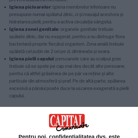
Igiena picioarelor
: igiena membrelor inferioare nu
presupune numai spălatul zilnic, ci și masajul acestora și
hidratarea pielii, pentru a activa circulația sângelui.
Igiena zonei genitale
: organele genitale trebuie
spălate zilnic, dar nu exagerat, pentru a nu distruge flora
bacteriană proprie fiecărui organism. Zona anală trebuie
spălată cel puțin de 2 ori pe zi, dimineața și seara.
Igiena pielii capului
: persoanele care au scalpul gras
trebuie să se spele pe cap mai des decât alte persoane,
pentru că altfel grăsimea de pe păr va reține și alte
particule din atmosferă și praf. Pe de altă parte, spălarea
excesivă a părului poate duce la uscarea exagerată a pielii
capului.
În funcție de toate aceste aspecte, iată care sunt cele
mai importante reguli de igienă și îngrijire:
consumă 6-8 pahare de apă pe zi pentru a menține
Pentru noi, confidențialitatea dvs. este