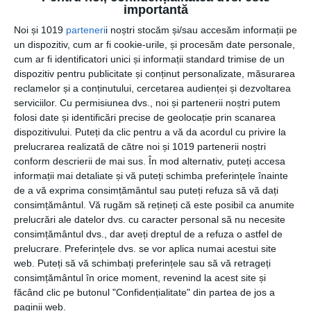
organismul hidratat și elasticitatea pielii.
importantă
aplică crema hidratantă după ce speli tenul cu apă
Noi și 1019
parteneri
i noștri stocăm și/sau accesăm informații pe
călduță. În acest fel restabilești echilibrul hidric și echilibrul
un dispozitiv, cum ar fi cookie-urile, și procesăm date personale,
grăsimilor.
cum ar fi identificatori unici și informații standard trimise de un
protejează pielea de radiațiile ultraviolete: pălării, ochelari
dispozitiv pentru publicitate și conținut personalizate, măsurarea
de soare, creme și produse de îngrijire cu factor de
reclamelor și a conținutului, cercetarea audienței și dezvoltarea
protecție solară.
serviciilor.
Cu permisiunea dvs., noi și partenerii noștri putem
folosi date și identificări precise de geolocație prin scanarea
evită expunerea îndelungată la soare.
dispozitivului. Puteți da clic pentru a vă da acordul cu privire la
evită frigul sau căldura puternică.
prelucrarea realizată de către noi și 1019 partenerii noștri
adoptă o dietă echilibrată și sănătoasă. În acest fel, pielea
conform descrierii de mai sus. În mod alternativ, puteți accesa
se menține sănătoasă.
informații mai detaliate și vă puteți schimba preferințele înainte
evită alimentele picante și băuturile fierbinți.
de a vă exprima consimțământul sau puteți refuza să vă dați
nu renunța la orele de somn, acesta ajută la menținerea
consimțământul.
Vă rugăm să rețineți că este posibil ca anumite
unei pieli sănătoase.
prelucrări ale datelor dvs. cu caracter personal să nu necesite
consimțământul dvs., dar aveți dreptul de a refuza o astfel de
nu stoarce coșurile. Apelează la sfatul dermatologului sau
prelucrare. Preferințele dvs. se vor aplica numai acestui site
farmacistului.
web. Puteți să vă schimbați preferințele sau să vă retrageți
nu fuma: fumul de țigară face ca pielea să-și piardă mai
consimțământul în orice moment, revenind la acest site și
repede elasticitatea și în plus o îngălbenește.
făcând clic pe butonul "Confidențialitate" din partea de jos a
limitează consumul de alcool: usucă pielea.
paginii web.