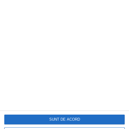
vară
CAPITAL
Guvernul pregătește noi reguli pentru
trotinete și biciclete electrice. Utilizarea
SUNT DE ACORD
lor ar putea fi condiționată de absolvirea