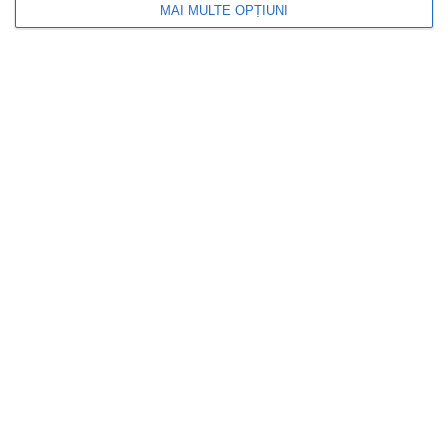
unui curs de legislaț...
MAI MULTE OPȚIUNI
DOCTORUL ZILEI
Sfânta Maria 2026. Cele 5 lucruri de
care e bine să scapi din casă înainte de
15 august pentru „spor” și liniște