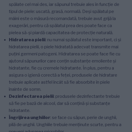
spălate cel mai des, iar săpunul trebuie ales în funcție de
tipul de piele: uscată, grasă, normală. Deși spălatul pe
mâini este o măsură recomandată, trebuie avut grijă la
exagerări, pentru că spălatul prea des poate face ca
pielea să-și piardă capacitatea de protecție naturală.
Hidratarea pielii
: nu numai spălatul este important, ci și
hidratarea pielii, o piele hidratată adecvat transmite mai
puțini germeni patogeni. Hidratarea se poate face fie cu
ajutorul săpunurilor care conțin substanțe emoliente și
hidratante, fie cu cremele hidratante. În plus, pentru a
asigura o igienă corectă a feței, produsele de hidratare
trebuie aplicate astfel încât să fie absorbite în piele
înainte de somn.
Dezinfectarea pielii
: produsele dezinfectante trebuie
să fie pe bază de alcool, dar să conțină și substanțe
hidratante.
Îngrijirea unghiilor
: se face cu săpun, perie de unghii,
pilă de unghii. Unghiile trebuie menținute scurte, pentru a
preveni adunarea microbilor.