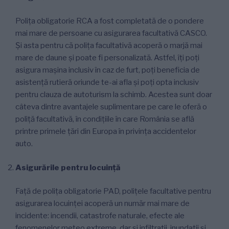
Polița obligatorie RCA a fost completată de o pondere
mai mare de persoane cu asigurarea facultativă CASCO.
Și asta pentru că polița facultativă acoperă o marjă mai
mare de daune și poate fi personalizată. Astfel, îți poți
asigura mașina inclusiv în caz de furt, poți beneficia de
asistență rutieră oriunde te-ai afla și poți opta inclusiv
pentru clauza de autoturism la schimb. Acestea sunt doar
câteva dintre avantajele suplimentare pe care le oferă o
poliță facultativă, în condițiile în care România se află
printre primele țări din Europa în privința accidentelor
auto.
Asigurările pentru locuință
Față de polița obligatorie PAD, polițele facultative pentru
asigurarea locuinței acoperă un număr mai mare de
incidente: incendii, catastrofe naturale, efecte ale
fenomenelor meteo extreme, dar și infiltrații, inundații și