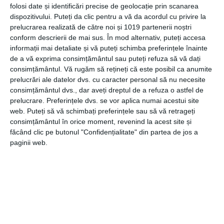
familiei: soț/soție și copiii cu vârsta cuprinsă între 1 și 18
folosi date și identificări precise de geolocație prin scanarea
ani, sau până la 25 de ani, pentru tinerii care se află în
dispozitivului. Puteți da clic pentru a vă da acordul cu privire la
întreținerea părinților și urmează cursuri de zi în cadrul unei
prelucrarea realizată de către noi și 1019 partenerii noștri
instituții acreditate MEC.
conform descrierii de mai sus. În mod alternativ, puteți accesa
informații mai detaliate și vă puteți schimba preferințele înainte
de a vă exprima consimțământul sau puteți refuza să vă dați
Asigurările de viață
consimțământul.
Vă rugăm să rețineți că este posibil ca anumite
prelucrări ale datelor dvs. cu caracter personal să nu necesite
Nimeni nu știe cât timp are la dispoziție și când își va
consimțământul dvs., dar aveți dreptul de a refuza o astfel de
încheia parcursul pe această lume, însă te poți asigura că
prelucrare. Preferințele dvs. se vor aplica numai acestui site
cei dragi ție vor avea mai puțin de suferit în cazul
web. Puteți să vă schimbați preferințele sau să vă retrageți
decesului tău sau al unui accident care îți poate provoca
consimțământul în orice moment, revenind la acest site și
invaliditatea. Acest tip de poliță poate fi încheiată de
făcând clic pe butonul "Confidențialitate" din partea de jos a
paginii web.
persoanele cu vârsta cuprinsă între 18 și 74 de ani.
În concluzie, deși este imposibil să prevezi ce necazuri
pot apărea în viață, evenimente care îți pot afecta
bunurile materiale, sănătatea sau chiar viața, te poți