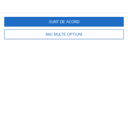
SUNT DE ACORD
MAI MULTE OPȚIUNI
DOCTORUL ZILEI
Alertă medicală: peste 150 de decese
asociate cu injecțiile pentru slăbit. Ce
spun autoritățile despre medicamentele
GLP-1