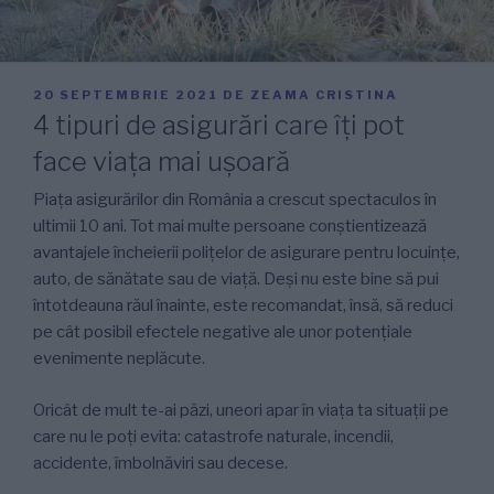
PUBLICAT
20 SEPTEMBRIE 2021
DE
ZEAMA CRISTINA
PE
4 tipuri de asigurări care îți pot
face viața mai ușoară
Piața asigurărilor din România a crescut spectaculos în
ultimii 10 ani. Tot mai multe persoane conștientizează
avantajele încheierii polițelor de asigurare pentru locuințe,
auto, de sănătate sau de viață. Deși nu este bine să pui
întotdeauna răul înainte, este recomandat, însă, să reduci
pe cât posibil efectele negative ale unor potențiale
evenimente neplăcute.
Oricât de mult te-ai păzi, uneori apar în viața ta situații pe
care nu le poți evita: catastrofe naturale, incendii,
accidente, îmbolnăviri sau decese.