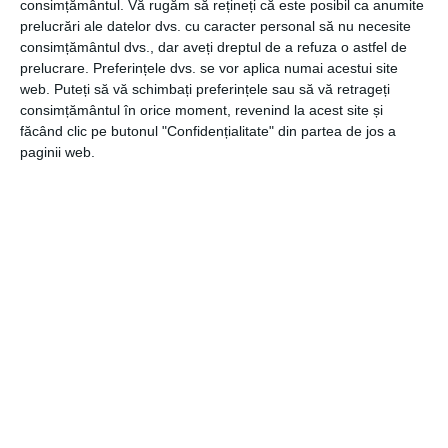
asigura-te că temperatura de depozitare rămâne sub
consimțământul.
Vă rugăm să rețineți că este posibil ca anumite
prelucrări ale datelor dvs. cu caracter personal să nu necesite
temperatura camerei. Astfel whisky-ul se va evapora mai
consimțământul dvs., dar aveți dreptul de a refuza o astfel de
puțin. În cele din urmă, umiditatea din pivnițe poate
prelucrare. Preferințele dvs. se vor aplica numai acestui site
deteriora eticheta și capacele cu șuruburi trebuie strânse
web. Puteți să vă schimbați preferințele sau să vă retrageți
din când în când.
consimțământul în orice moment, revenind la acest site și
făcând clic pe butonul "Confidențialitate" din partea de jos a
Alegerea whisky-urilor este un proces incitant și, dacă
paginii web.
este făcut corect, destul de profitabil. Deci, ești gata să
faci primul pas în colecționarea sau investiția în
whisky
?
CATEGORII
COMUNICATE
,
LIFESTYLE
Navigare
Articolul
ANTERIOR
în
anterior
Marketingul digital în 2022