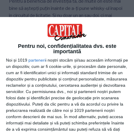
Pentru a beneficia de investiția ta, de multe ori este mai
bine să aștepți puțin înainte de a-ți pune whisky-ul înapoi
în circuitul de licitație. Și nu doar un an sau doi, ci mai
degrabă un deceniu sau doi! Edițiile speciale și limitate
cresc în raritate în timp, iar valoarea unui whisky antic
crește pur și simplu pentru că își cultivă aspectul istoric.
Dacă ai răbdare, vei fi recompensat.
Pentru noi, confidențialitatea dvs. este
importantă
Noi și 1019
parteneri
i noștri stocăm și/sau accesăm informații pe
Păstrarea
un dispozitiv, cum ar fi cookie-urile, și procesăm date personale,
cum ar fi identificatori unici și informații standard trimise de un
Este mai usor sa depozitezi whisky-ul decat vinul pentru
dispozitiv pentru publicitate și conținut personalizate, măsurarea
ca poate fi pastrat in diverse medii. Însă dacă ești
reclamelor și a conținutului, cercetarea audienței și dezvoltarea
serviciilor.
Cu permisiunea dvs., noi și partenerii noștri putem
colecționar și vrei să depozitezi sticlele de whisky pentru
folosi date și identificări precise de geolocație prin scanarea
perioade lungi de timp, este indicat să fii atent la
dispozitivului. Puteți da clic pentru a vă da acordul cu privire la
condițiile de depozitare.
O sticlă de whisky trebuie
prelucrarea realizată de către noi și 1019 partenerii noștri
păstrată în poziție verticală
, deoarece dopul ei nu se
conform descrierii de mai sus. În mod alternativ, puteți accesa
închide la fel de strâns ca cel al unei sticle de vin.
informații mai detaliate și vă puteți schimba preferințele înainte
Păstreaz-o departe de lumina directă a soarelui și
de a vă exprima consimțământul sau puteți refuza să vă dați