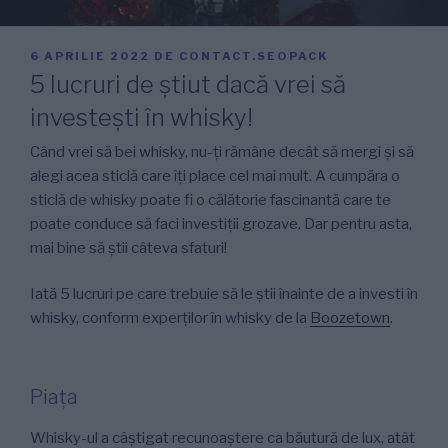
PUBLICAT
6 APRILIE 2022
DE
CONTACT.SEOPACK
PE
5 lucruri de știut dacă vrei să
investești în whisky!
Când vrei să bei whisky, nu-ți rămâne decât să mergi și să
alegi acea sticlă care îți place cel mai mult. A cumpăra o
sticlă de whisky poate fi o călătorie fascinantă care te
poate conduce să faci investiții grozave. Dar pentru asta,
mai bine să știi câteva sfaturi!
Iată 5 lucruri pe care trebuie să le știi înainte de a investi în
whisky, conform experților în whisky de la
Boozetown
.
Piața
Whisky-ul a câștigat recunoaștere ca băutură de lux, atât