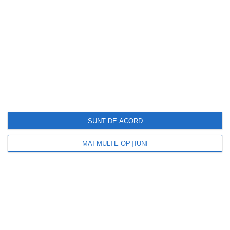
SUNT DE ACORD
DOCTORUL ZILEI
MAI MULTE OPȚIUNI
Cele 4 semne că ai un IQ ridicat, chiar
dacă nu ai avut niciodată rezultate
excelente la școală