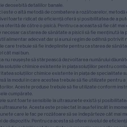
e deosebită detaliilor banale.
ici este o altă metodă de combatere a rozătoarelor, metodă 
ivel foarte ridicat de eficiență oferă și posibilitatea de a pu
 oferită de către o pisică. Pentru ca aceasta să fie cât mai 
 necesar ca starea de sănătate a pisicii să fie menținută la
stil alimentar adecvat dar și a unui regim de odihnă potrivit
le care trebuie să fie îndeplinite pentru ca starea de sănătate
el cât mai bun.
sica nu reușește să stârpească dezvoltarea numărului dăunăt
a soluțiile chimice existente în piața soluțiilor pentru com
itatea soluțiilor chimice existente în piața de specialitate s
nsă la modul în care acestea trebuie să fie utilizate pentru a 
ilor. Aceste produse trebuie să fie utilizate conform instr
sele cumpărate.
e sunt foarte sensibile la ultrasunete există și posibilitate
cu ultrasunete. Acesta este proiectat în așa fel încât în mome
asunete care le fac pe rozătoare să se îndepărteze cât mai mul
l de dispozitiv. Pentru ca acesta să ofere nivelul de eficienț