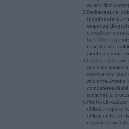
nu acordăm o atenți
Deținerea unei pis
faptul că oferă un n
empatia și dragostea
cu rozătoarele este
buni. Oferirea unui 
două dintre condiții
menținută la un niv
În cazul în care pi
necesară apelarea l
rozătoarelor. Major
eficiente. Atenție î
combaterea dăunător
la pachet cu produ
Pentru că rozătoarel
utilizat un aparat 
utilizat emite ultr
care există un astfe