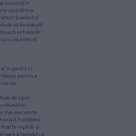
ai prezenți în
ste unul dintre
ători. Șoarecii și
buie să fie stârpiți
alizează extrem de
ta cu dăunătorii.
at în panică în
tilizate pentru a
toarele:
etode de luptă
u dăunători.
le mai elocvente
ea pot fi utilizate
e foarte repede și
 urmare a faptului că