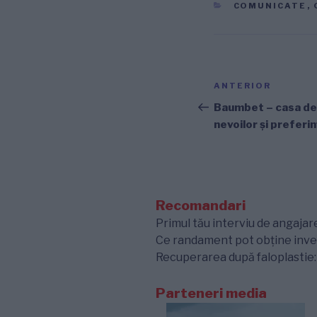
CATEGORII
COMUNICATE
,
Navigare
Articolul
ANTERIOR
în
anterior
Baumbet – casa de 
nevoilor şi preferin
articole
Recomandari
Primul tău interviu de angajare
Ce randament pot obține inves
Recuperarea după faloplastie: e
Parteneri media