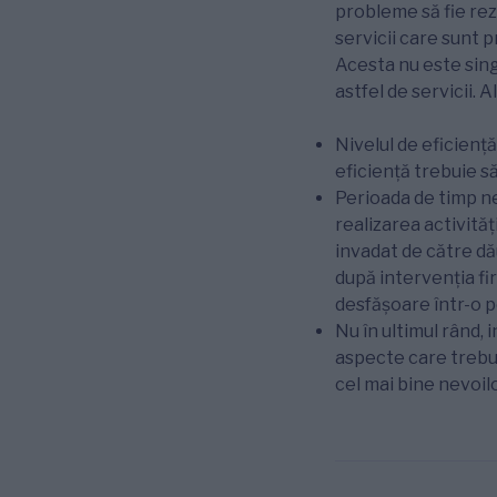
probleme să fie rez
servicii care sunt 
Acesta nu este sing
astfel de servicii.
Nivelul de eficiență
eficiență trebuie să
Perioada de timp n
realizarea activită
invadat de către dău
după intervenția fi
desfășoare într-o p
Nu în ultimul rând, 
aspecte care trebui
cel mai bine nevoil