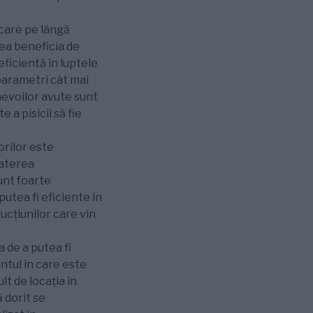
care pe lângă
tea beneficia de
eficientă în luptele
 parametri cât mai
 nevoilor avute sunt
 a pisicii să fie
orilor este
baterea
unt foarte
putea fi eficiente în
ucțiunilor care vin
a de a putea fi
ntul în care este
t de locația în
ă dorit se