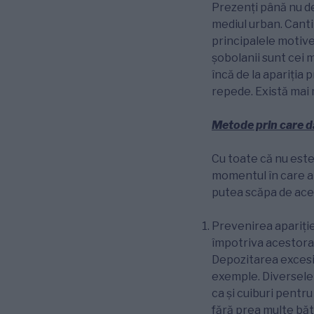
Prezenți până nu dem
mediul urban. Cant
principalele motive 
șobolanii sunt cei m
încă de la apariți
repede. Există mai 
Metode prin care dă
Cu toate că nu este 
momentul în care ap
putea scăpa de aces
Prevenirea apariție
împotriva acestora
Depozitarea excesi
exemple. Diversele 
ca și cuiburi pentr
fără prea multe bătă