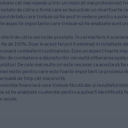
olvate cât mai repede și într-un mod cât mai profesionist tr
prestate de către o firmă care se bucură de un nivel foarte ri
urul detaliu care trebuie să fie avut în vedere pentru a putea
 Alte aspecte importante care trebuie să fie analizate sunt u
 oferit de către serviciile prestate. În cel mai fericit scenar
 fie de 100%. Doar în acest fel pot fi eliminați în totalitate d
ecesară combaterii rozătoarelor. Este un aspect foarte imp
ților de combatere a dăunătorilor necesită eliberarea spațiul
nători. De cele mai multe ori este necesar ca acesta să fie u
rmei motiv pentru care este foarte important ca procesul de
erioadă de timp cât mai scurtă.
investiția financiară care trebuie făcută dar și rezultatul obț
e să fie analizate cu atenție pentru a putea fi identificată 
or avute.