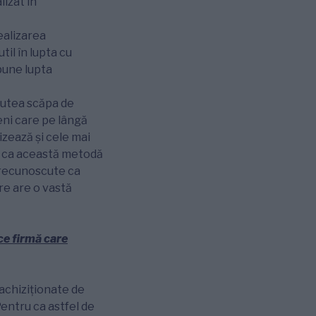
izat în
ealizarea
til în lupta cu
pune lupta
putea scăpa de
eni care pe lângă
izează și cele mai
u ca această metodă
t recunoscute ca
are are o vastă
ice firmă care
 achiziționate de
entru ca astfel de