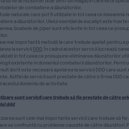
 să fie achiziționat doar dintr-un magazin care este special
todelor de combatere a dăunătorilor.
tode naturale care pot fi utilizate în tot ceea ce înseamnă r
ere a dăunătorilor. Uleiul esențial de eucalipt este foarte u
enea, boabele de piper sunt eficiente în tot ceea ce presu
lor.
 cea mai importantă metodă la care trebuie apelat pentru a 
area la servicii
DDD
. În cadrul acestor servicii lucrează oam
alizați în tot ceea ce presupune eliminarea dăunătorilor util
ogii existente în domeniul combaterii dăunătorilor. Pentr
 mult dorit este necesară apelarea la servicii DDD care sun
ente. Astfel de servicii sunt prestate de către o firma DDD c
l acestui domeniu de activitate.
tizare
sunt servicii care trebuie să fie prestate de către or
iul ddd
tizarea sunt cele mai importante servicii care trebuie să fie
are se confruntă cu probleme cauzate de către dăunători. P