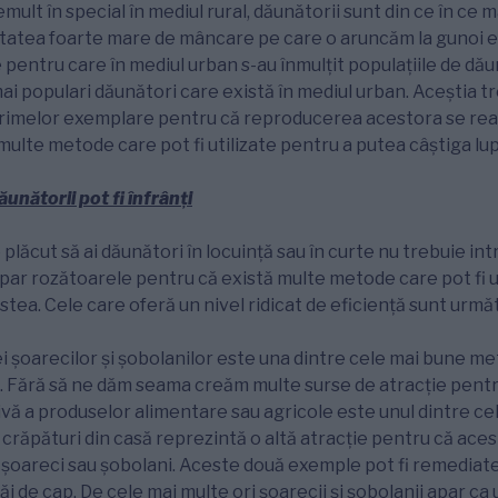
ult în special în mediul rural, dăunătorii sunt din ce în ce m
itatea foarte mare de mâncare pe care o aruncăm la gunoi e
pentru care în mediul urban s-au înmulțit populațiile de dăun
ai populari dăunători care există în mediul urban. Aceștia tre
a primelor exemplare pentru că reproducerea acestora se re
multe metode care pot fi utilizate pentru a putea câștiga lup
unătorii pot fi înfrânți
plăcut să ai dăunători în locuință sau în curte nu trebuie intr
ar rozătoarele pentru că există multe metode care pot fi u
tea. Cele care oferă un nivel ridicat de eficiență sunt urmă
i șoarecilor și șobolanilor este una dintre cele mai bune m
. Fără să ne dăm seama creăm multe surse de atracție pentr
vă a produselor alimentare sau agricole este unul dintre ce
crăpături din casă reprezintă o altă atracție pentru că acest
u șoareci sau șobolani. Aceste două exemple pot fi remediat
i de cap. De cele mai multe ori șoarecii și șobolanii apar ca