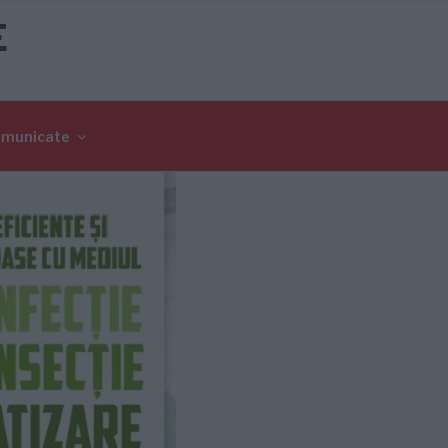
E
omunicate