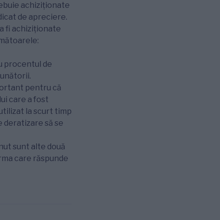
ebuie achiziționate
dicat de apreciere.
 fi achiziționate
rmătoarele:
iu procentul de
ăunătorii.
ortant pentru că
ui care a fost
tilizat la scurt timp
 deratizare să se
inut sunt alte două
firma care răspunde