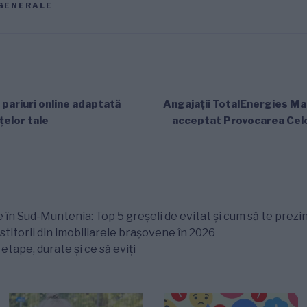
GENERALE
pariuri online adaptată
Angajații TotalEnergies M
ţelor tale
acceptat Provocarea Celo
 în Sud-Muntenia: Top 5 greșeli de evitat și cum să te prezin
titorii din imobiliarele brașovene în 2026
tape, durate și ce să eviți