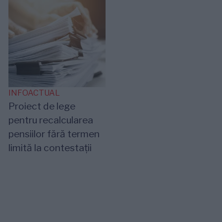
INFOACTUAL
Proiect de lege
pentru recalcularea
pensiilor fără termen
limită la contestații