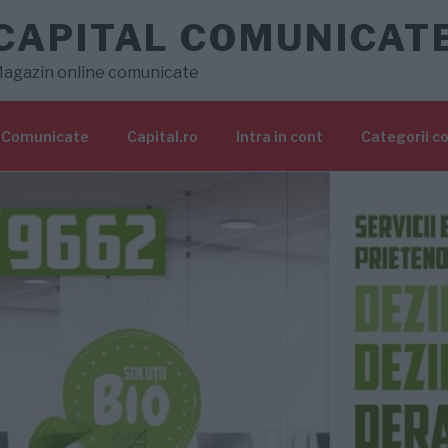
CAPITAL COMUNICAT
agazin online comunicate
Comunicate
Capital.ro
Intra in cont
Categorii c