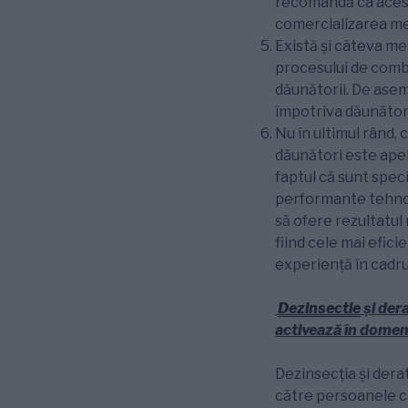
recomandă ca acesta
comercializarea me
Există și câteva me
procesului de combat
dăunătorii. De asem
împotriva dăunători
Nu în ultimul rând,
dăunători este apel
faptul că sunt speci
performante tehnol
să ofere rezultatul
fiind cele mai efici
experiență în cadru
Dezinsectie
și
dera
activează în domen
Dezinsecția și dera
către persoanele c