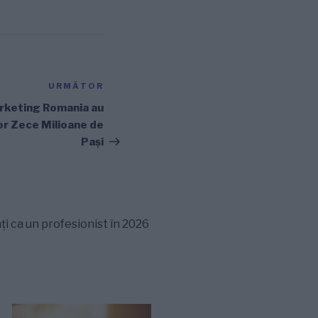
URMĂTOR
Articolul
următor
arketing Romania au
r Zece Milioane de
Pași
ți ca un profesionist în 2026