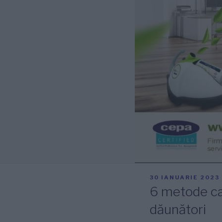
PUBLICAT
30 IANUARIE 2023
PE
6 metode car
dăunători