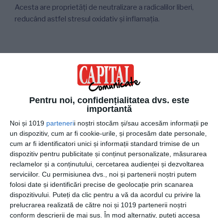
Acesta are proprietăți de neutralizare a radicalilor liberi,
reducând astfel stresul oxidativ și inflamația.
5. Ajută la tratarea alergiilor
Datorită proprietăților anti-inflamatoare, spirulina poate
ajuta în tratamentul unor alergii, reducând congestia
Pentru noi, confidențialitatea dvs. este
nazală, strănutul sau mâncărimile.
importantă
Noi și 1019
parteneri
i noștri stocăm și/sau accesăm informații pe
un dispozitiv, cum ar fi cookie-urile, și procesăm date personale,
6. Ajută la eliminarea metalelor grele din
cum ar fi identificatori unici și informații standard trimise de un
organism
dispozitiv pentru publicitate și conținut personalizate, măsurarea
reclamelor și a conținutului, cercetarea audienței și dezvoltarea
Moleculele de spirulină se leagă de moleculele metalelor
serviciilor.
Cu permisiunea dvs., noi și partenerii noștri putem
grele din organism și ajută la eliminarea acestora. Clorofila
folosi date și identificări precise de geolocație prin scanarea
dispozitivului. Puteți da clic pentru a vă da acordul cu privire la
conținută de această algă ajută la eliminarea toxinelor din
prelucrarea realizată de către noi și 1019 partenerii noștri
sânge și la întărirea sistemului imunitar. Un studiu recent a
conform descrierii de mai sus. În mod alternativ, puteți accesa