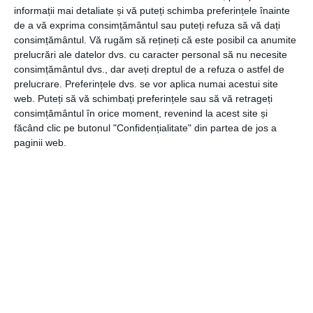
arătat că o doză zilnică de 500 de miligrame de spirulină,
informații mai detaliate și vă puteți schimba preferințele înainte
combinată cu suplimente pe bază de zinc poate reduce
de a vă exprima consimțământul sau puteți refuza să vă dați
intoxicarea cu arsenic la jumătate.
consimțământul.
Vă rugăm să rețineți că este posibil ca anumite
prelucrări ale datelor dvs. cu caracter personal să nu necesite
consimțământul dvs., dar aveți dreptul de a refuza o astfel de
prelucrare. Preferințele dvs. se vor aplica numai acestui site
7. Susține masa musculară
web. Puteți să vă schimbați preferințele sau să vă retrageți
consimțământul în orice moment, revenind la acest site și
Spirulina crește arderea grăsimilor, în timpul exercițiilor
făcând clic pe butonul "Confidențialitate" din partea de jos a
fizice și susține masa musculară, eliminând oboseala.
paginii web.
Este indicată în curele de slăbire sau în cazul sportivilor de
performanță.
Suplimentele cu spirulină nu trebuie să lipsească din
regimul tău zilnic, datorită cantității mare de nutrienți și a
beneficiilor pentru sănătate pe care acestea ți le aduc.
CATEGORII
MEDICAL