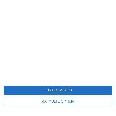
Locuiești la bloc? 10 reguli pe care mulți
proprietari le înțeleg greșit și ajung să
plătească mai mult.Ce spune legea
SUNT DE ACORD
MAI MULTE OPȚIUNI
DOCTORUL ZILEI
Alina Bădic, avertisment pentru toate