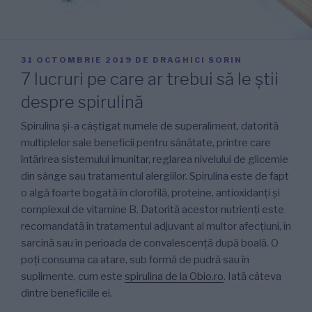
PUBLICAT
31 OCTOMBRIE 2019
DE
DRAGHICI SORIN
PE
7 lucruri pe care ar trebui să le știi
despre spirulină
Spirulina și-a câștigat numele de superaliment, datorită
multiplelor sale beneficii pentru sănătate, printre care
întărirea sistemului imunitar, reglarea nivelului de glicemie
din sânge sau tratamentul alergiilor. Spirulina este de fapt
o algă foarte bogată în clorofilă, proteine, antioxidanți și
complexul de vitamine B. Datorită acestor nutrienți este
recomandată în tratamentul adjuvant al multor afecțiuni, în
sarcină sau în perioada de convalescență după boală. O
poți consuma ca atare, sub formă de pudră sau în
suplimente, cum este
spirulina de la Obio.ro
. Iată câteva
dintre beneficiile ei.