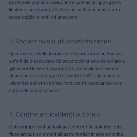
proteinele și amino acizii, printre care acidul gras gama
linoleic și acizii omega 3. Aceștia sunt cunoscuți pentru
proprietățile lor anti-inflamatoare.
3. Reduce nivelul glucozei din sânge
Spirulina este indicată mai ales în cazul persoanelor care
suferă de diabet, datorită proprietăților sale de reglare a
glicemiei. Unele studii au arătat că spirulina nu reduce
doar glucoza din sânge ci și nivelul HbA1c, un marker al
glicemiei, extrem de important pentru persoanele care
suferă de diabet zaharat.
4. Conține antioxidanți puternici
Cel mai important antioxidant conținut de spirulină este
ficocianina, un pigment albastru regăsit în algele marine.