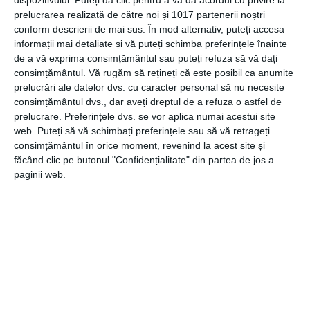
Domnul Jean Valvis mulțumește colectivului AQUA
prelucrarea realizată de către noi și 1017 partenerii noștri
Carpatica pentru răbdare și reziliență pe tot parcursul
conform descrierii de mai sus. În mod alternativ, puteți accesa
proiectului și echipei casei de avocatură Radu Tărăcilă
informații mai detaliate și vă puteți schimba preferințele înainte
de a vă exprima consimțământul sau puteți refuza să vă dați
Pădurariu Retevoescu (RTPR) pentru profesionalismul
consimțământul.
Vă rugăm să rețineți că este posibil ca anumite
și rigoarea de care au dat dovadă.
prelucrări ale datelor dvs. cu caracter personal să nu necesite
consimțământul dvs., dar aveți dreptul de a refuza o astfel de
prelucrare. Preferințele dvs. se vor aplica numai acestui site
web. Puteți să vă schimbați preferințele sau să vă retrageți
Izvoarele descoperite în Munții Carpați, după 5 ani de
consimțământul în orice moment, revenind la acest site și
analiză a surselor de
apă
minerală și selectarea celor cu o
făcând clic pe butonul "Confidențialitate" din partea de jos a
puritate și un gust excepțional, brandul AQUA Carpatica a
paginii web.
fost creat în 2010 și a fost adoptat imediat ca love brand
de către consumatorii români.
În doar patru ani, în 2014, AQUA Carpatica a devenit cel
mai bine vândut produs de apă minerală plată din
România, iar în 2016 a reușit o prezență internațională în
nu mai puțin de 16 țări situate in patru continente.