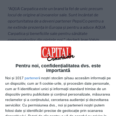
“AQUA Carpatica este un brand la fel de unic precum
locul de origine al izvoarelor sale. Sunt încântat de
oportunitatea de a deveni partener PepsiCo pentru a
ne extinde prezența în Europa și pentru a aduce AQUA
Carpatica și beneficiile sale pentru sănătate
consumatorilor din piețele noi.”,
declară Jean Valvis,
fondator AQUA Carpatica
. ”În mai puțin de o decadă,
AQUA Carpatica s-a transformat într-un brand îndrăgit
(love brand).
Pentru noi, confidențialitatea dvs. este
importantă
Prin parteneriatul puternic pe care l-am încheiat,
materializarea viziunii noastre îndrăznețe de a
Noi și 1017
parteneri
i noștri stocăm și/sau accesăm informații pe
poziționa România ca „Patria Apelor Minerale” la nivel
un dispozitiv, cum ar fi cookie-urile, și procesăm date personale,
cum ar fi identificatori unici și informații standard trimise de un
internațional devine acum un obiectiv tangibil.
dispozitiv pentru publicitate și conținut personalizate, măsurarea
Mulțumesc PepsiCo pentru încrederea acordată
reclamelor și a conținutului, cercetarea audienței și dezvoltarea
conducerii AQUA Carpatica de a duce împreună mai
serviciilor.
Cu permisiunea dvs., noi și partenerii noștri putem
departe acest avantaj specific al țării.”
folosi date și identificări precise de geolocație prin scanarea
dispozitivului. Puteți da clic pentru a vă da acordul cu privire la