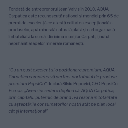
Fondată de antreprenorul Jean Valvis în 2010, AQUA
Carpatica este recunoscută național și mondial prin 65 de
premii de excelență ce atestă calitatea excepțională a
produselor,
apă
minerală naturală plată și carbogazoasă
îmbuteliată la sursă, din inima munților Carpați, ținutul
neprihănit al apelor minerale românești.
“Cu un gust excelent și o poziționare premium, AQUA
Carpatica completează perfect portofoliul de produse
premium PepsiCo”
declară Silviu Popovici, CEO PepsiCo
Europa. „
Avem încredere deplină că AQUA Carpatica,
prin capitalul puternic de brand , va rezona în totalitate
cu așteptările consumatorilor noștri atât pe plan local,
cât și internațional”.