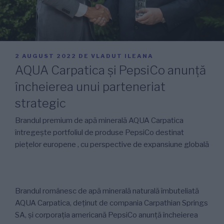
PUBLICAT
2 AUGUST 2022
DE
VLADUT ILEANA
PE
AQUA Carpatica și PepsiCo anunță
încheierea unui parteneriat
strategic
Brandul premium de apă minerală AQUA Carpatica
întregește portfoliul de produse PepsiCo destinat
piețelor europene , cu perspective de expansiune globală
Brandul românesc de apă minerală naturală îmbuteliată
AQUA Carpatica, deținut de compania Carpathian Springs
SA, și corporația americană PepsiCo anunță încheierea