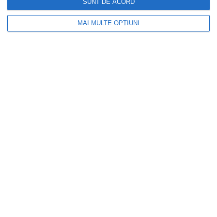
SUNT DE ACORD
MAI MULTE OPȚIUNI
DOCTORUL ZILEI
Ți se umflă picioarele pe caniculă?
Medicii spun că acesta poate fi un semn
al varicelor